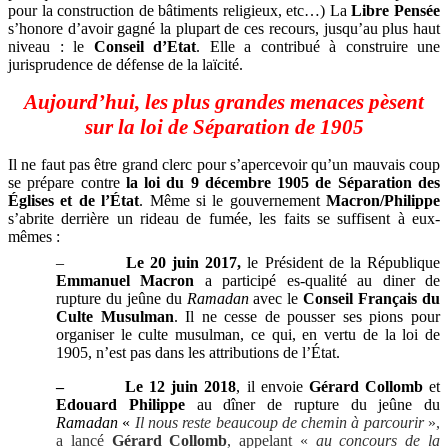
pour la construction de bâtiments religieux, etc…) La
Libre Pensée
s’honore d’avoir gagné la plupart de ces recours, jusqu’au plus haut
niveau : le
Conseil d’Etat
. Elle a contribué à construire une
jurisprudence de défense de la laïcité.
Aujourd’hui, les plus grandes menaces pèsent
sur la loi de Séparation de 1905
Il ne faut pas être grand clerc pour s’apercevoir qu’un mauvais coup
se prépare contre
la loi du 9 décembre 1905 de Séparation des
Églises et de l’État
. Même si le gouvernement
Macron/Philippe
s’abrite derrière un rideau de fumée, les faits se suffisent à eux-
mêmes :
–
Le 20 juin 2017,
le Président de la République
Emmanuel Macron
a participé es-qualité au diner de
rupture du jeûne du
Ramadan
avec le
Conseil Français du
Culte Musulman
. Il ne cesse de pousser ses pions pour
organiser le culte musulman, ce qui, en vertu de la loi de
1905, n’est pas dans les attributions de l’État.
–
Le 12 juin 2018
, il envoie
Gérard Collomb
et
Edouard Philippe
au dîner de rupture du jeûne du
Ramadan
«
Il nous reste beaucoup de chemin à parcourir
»,
a lancé
Gérard Collomb
, appelant «
au concours de la