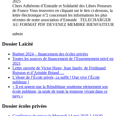
2025
Chers Adhérents d’Entraide et Solidarité des Libres Penseurs
de France Vous trouverez en cliquant sur le lien ci-dessous, la
lettre électronique n°2 concernant les informations les plus
récentes de notre association d’Entraide TELECHARGER
AU FORMAT PDF DEVENEZ MEMBRE BIENFAITEUR
admin
Dossier Laïcité
Budget 2024 – financement des écoles privées
Toutes les sources de financement de l’Enseignement privé en
2021
Lettre ouverte de Victor Hugo, Jean Jaurès, de Ferdinand
Buisson et d’Aristide Briand …
L’éloge de l’École privée, ça suffit ! Que vive l’École
publique !
« Il est urgent que la République soutienne pleinement son
école publique, la seule de toute la jeunesse vivant dans ce
pays »
Dossier écoles privées
Conférence de presse le Mercredi 14 mai 2025 à 11h30