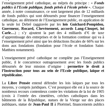
l’enseignement privé catholique, au mépris du principe : «
Fonds
publics à l’Ecole publique, fonds privés à l’école privée
». Chaque
année, à notre connaissance, ce sont largement plus de 12 milliards
de fonds publics qui sont détournés pour financer l’enseignement
catholique, au détriment de l’Enseignement public, en application de
la seule loi Debré (aggravée par les
lois Guichard-Pompidou,
Guermeur, Rocard, Chevènement, accords Lang-Cloupet, loi
Carle…
)
; s’y ajoutent la part des 4 milliards d’€ de taxe
d’apprentissage des entreprises et de la formation continue qui va à
l’enseignement privé ainsi que les déductions fiscales de 66% sur les
dons aux fondations (fondation pour l’école et fondation Saint-
Matthieu notamment).
L’enseignement privé catholique ne complète pas l’Enseignement
public, il le concurrence outrageusement avec les fonds publics
détournés de leur mission d’origine :
permettre le droit à
l’Instruction pour tous au sein de l’Ecole publique, laïque et
républicaine.
La
Libre Pensée
entend défendre les lois laïques par tous les
moyens, y compris juridiques. C’est pourquoi elle est à la source de
nombreux recours contentieux contre les violations de la loi de 1905
(croix à l’entrée des cimetières, crèches catholiques dans les
bâtiments de la République, statues de la Vierge sur des places
publiques, statue de
Jean-Paul II
à Ploërmel, financements publics