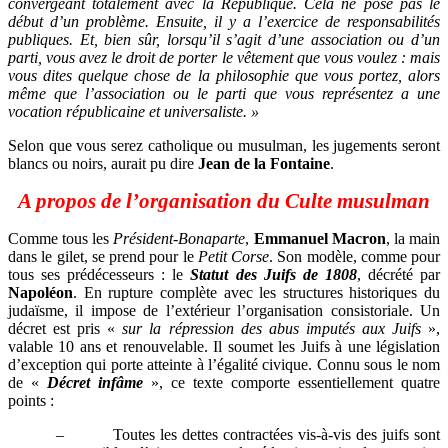
convergeant totalement avec la République. Cela ne pose pas le
début d’un problème. Ensuite, il y a l’exercice de responsabilités
publiques. Et, bien sûr, lorsqu’il s’agit d’une association ou d’un
parti, vous avez le droit de porter le vêtement que vous voulez : mais
vous dites quelque chose de la philosophie que vous portez, alors
même que l’association ou le parti que vous représentez a une
vocation républicaine et universaliste. »
Selon que vous serez catholique ou musulman, les jugements seront
blancs ou noirs, aurait pu dire
Jean de la Fontaine
.
A propos de l’organisation du Culte musulman
Comme tous les
Président-Bonaparte
,
Emmanuel Macron
, la main
dans le gilet, se prend pour le
Petit Corse
. Son modèle, comme pour
tous ses prédécesseurs : le
Statut des Juifs de 1808
, décrété par
Napoléon
. En rupture complète avec les structures historiques du
judaïsme, il impose de l’extérieur l’organisation consistoriale. Un
décret est pris «
sur la répression des abus imputés aux Juifs
»,
valable 10 ans et renouvelable. Il soumet les Juifs à une législation
d’exception qui porte atteinte à l’égalité civique. Connu sous le nom
de «
Décret infâme
», ce texte comporte essentiellement quatre
points :
–
Toutes les dettes contractées vis-à-vis des juifs sont