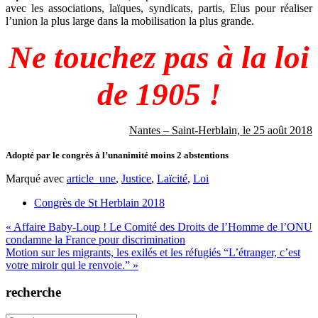
avec les associations, laïques, syndicats, partis, Elus pour réaliser
l’union la plus large dans la mobilisation la plus grande.
Ne touchez pas à la loi
de 1905 !
Nantes – Saint-Herblain, le 25 août 2018
Adopté par le congrès à l’unanimité moins 2 abstentions
Marqué avec
article_une
,
Justice
,
Laïcité
,
Loi
Congrès de St Herblain 2018
Navigation
« Affaire Baby-Loup ! Le Comité des Droits de l’Homme de l’ONU
condamne la France pour discrimination
de
Motion sur les migrants, les exilés et les réfugiés “L’étranger, c’est
l’article
votre miroir qui le renvoie.” »
recherche