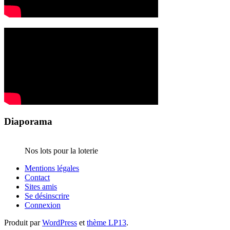
Diaporama
Nos lots pour la loterie
Mentions légales
Contact
Sites amis
Se désinscrire
Connexion
Produit par
WordPress
et
thème LP13
.