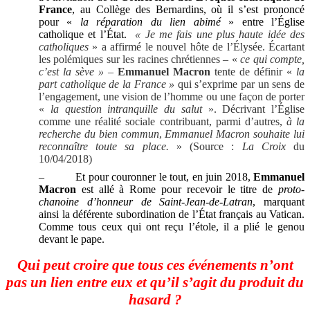
France
, au Collège des Bernardins, où il s’est prononcé
pour «
la réparation du lien abimé
» entre l’Église
catholique et l’État.
« Je me fais une plus haute idée des
catholiques
» a affirmé le nouvel hôte de l’Élysée. Écartant
les polémiques sur les racines chrétiennes – «
ce qui compte,
c’est la sève »
–
Emmanuel Macron
tente de définir «
la
part catholique de la France »
qui s’exprime par un sens de
l’engagement, une vision de l’homme ou une façon de porter
«
la question intranquille du salut
». Décrivant l’Église
comme une réalité sociale contribuant, parmi d’autres,
à la
recherche du bien commun
,
Emmanuel Macron souhaite lui
reconnaître toute sa place.
» (Source :
La Croix
du
10/04/2018)
–
Et pour couronner le tout, en juin 2018,
Emmanuel
Macron
est allé à Rome pour recevoir le titre de
proto-
chanoine d’honneur de Saint-Jean-de-Latran
, marquant
ainsi la déférente subordination de l’État français au Vatican.
Comme tous ceux qui ont reçu l’étole, il a plié le genou
devant le pape.
Qui peut croire que tous ces événements n’ont
pas un lien entre eux et qu’il s’agit du produit du
hasard ?