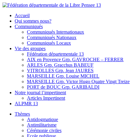
Skip
to
Fédération départementale de la Libre Pensee 13
Membre de la fédération Nationale de la Libre Pensée ni dieu ni
Accueil
content
maitre
Qui sommes nous?
Communiqués
Communiqués Internationaux
Communiqués Nationaux
Communiqués Locaux
Vie des groupes
Fédération départementale 13
AIX en Provence Grp. GAVROCHE – FERRER
ARLES Grp. Gracchus BABEUF
VITROLLES Grp. Jean JAURES
MARSEILLE Grp. Louise MICHEL
MARSEILLE Grp. Victor Hugo Quatre Vingt Treize
PORT de BOUC Grp. GARIBALDI
Notre journal l’impertinent
Articles Impertinent
ALPMR 13
Thèmes
Antidogmatique
Antimilitarisme
Cérémonie civiles
Ecole publique