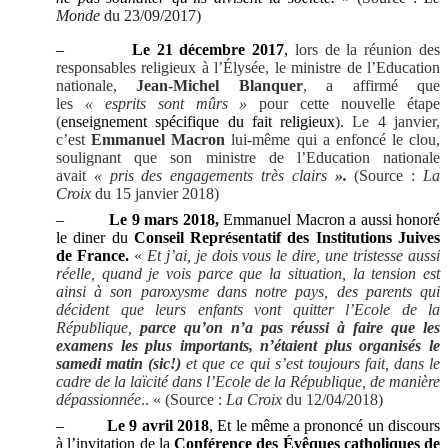
Monde
du 23/09/2017)
–
Le 21 décembre 2017
,
lors de la réunion des
responsables religieux à l’Élysée, le ministre de l’Education
nationale,
Jean-Michel Blanquer
, a affirmé que
les
« esprits sont mûrs »
pour cette nouvelle étape
(
enseignement spécifique du fait religieux
). Le 4 janvier,
c’est
Emmanuel Macron
lui-même qui a enfoncé le clou,
soulignant que son ministre de l’Education nationale
avait
« pris des engagements très clairs
».
(Source :
La
Croix
du 15 janvier 2018)
–
Le 9 mars 2018,
Emmanuel Macron a aussi honoré
le diner du
Conseil Représentatif des Institutions Juives
de France.
«
Et j’ai, je dois vous le dire, une tristesse aussi
réelle, quand je vois parce que la situation, la tension est
ainsi à son paroxysme dans notre pays, des parents qui
décident que leurs enfants vont quitter l’Ecole de la
République,
parce qu’on n’a pas réussi à faire que les
examens les plus importants, n’étaient plus organisés le
samedi matin (sic!)
et que ce qui s’est toujours fait, dans le
cadre de la laïcité dans l’Ecole de la République, de manière
dépassionnée
.. « (Source :
La Croix
du 12/04/2018)
–
Le 9 avril 2018
, Et le même a prononcé un discours
à l’invitation de la
Conférence des Évêques catholiques de