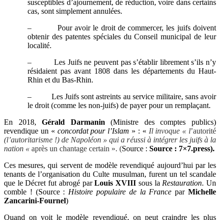
susceptibles d’ajournement, de réduction, voire dans certains
cas, sont simplement annulées.
–
Pour avoir le droit de commercer, les juifs doivent
obtenir des patentes spéciales du Conseil municipal de leur
localité.
–
Les Juifs ne peuvent pas s’établir librement s’ils n’y
résidaient pas avant 1808 dans les départements du Haut-
Rhin et du Bas-Rhin.
–
Les Juifs sont astreints au service militaire, sans avoir
le droit (comme les non-juifs) de payer pour un remplaçant.
En 2018,
Gérald Darmanin
(Ministre des comptes publics)
revendique un «
concordat pour l’Islam
» : «
Il invoque « l
’autorité
(l’autoritarisme !) de Napoléon » qui a réussi à intégrer les juifs à la
nation «
après un chantage certain ». (
Source :
Source : 7×7.press).
Ces mesures, qui servent de modèle revendiqué aujourd’hui par les
tenants de l’organisation du Culte musulman, furent un tel scandale
que le Décret fut abrogé par
Louis XVIII
sous la
Restauration
. Un
comble ! (Source :
Histoire populaire de la France
par
Michelle
Zancarini-Fournel
)
Quand on voit le modèle revendiqué, on peut craindre les plus