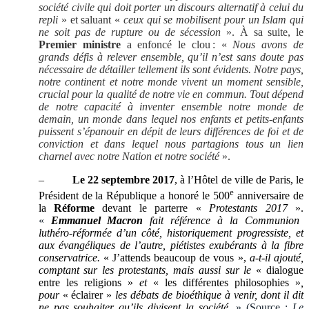
société civile qui doit porter un discours alternatif à celui du
repli
» et saluant «
ceux qui se mobilisent pour un Islam qui
ne soit pas de rupture ou de sécession
». À sa suite, le
Premier ministre
a enfoncé le clou
: «
Nous avons de
grands défis à relever ensemble, qu’il n’est sans doute pas
nécessaire de détailler tellement ils sont évidents. Notre pays,
notre continent et notre monde vivent un moment sensible,
crucial pour la qualité de notre vie en commun. Tout dépend
de notre capacité à inventer ensemble notre monde de
demain, un monde dans lequel nos enfants et petits-enfants
puissent s’épanouir en dépit de leurs différences de foi et de
conviction et dans lequel nous partagions tous un lien
charnel avec notre Nation et notre société
».
–
Le 22 septembre 2017
, à l’Hôtel de ville de Paris, le
e
Président de la République a honoré le 500
anniversaire de
la
Réforme
devant le parterre «
Protestants 2017
».
«
Emmanuel Macron
fait référence à la Communion
luthéro-réformée d’un côté, historiquement progressiste, et
aux évangéliques de l’autre, piétistes exubérants à la fibre
conservatrice.
« J’attends beaucoup de vous »,
a-t-il ajouté,
comptant sur les protestants, mais aussi sur le
« dialogue
entre les religions »
et
« les différentes philosophies »
,
pour
« éclairer »
les débats de bioéthique à venir, dont il dit
ne pas souhaiter qu’ils divisent la société.
» (Source :
Le