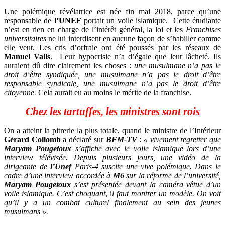
Une polémique révélatrice est née fin mai 2018, parce qu’une
responsable de
l’UNEF
portait un voile islamique.
Cette étudiante
n’est en rien en charge de l’intérêt général, la loi et les
Franchises
universitaires
ne lui interdisent en aucune façon de s’habiller comme
elle veut. Les cris d’orfraie ont été poussés par les réseaux de
Manuel Valls
.
Leur hypocrisie n’a d’égale que leur lâcheté. Ils
auraient dû dire clairement les choses :
une musulmane n’a pas le
droit d‘être syndiquée, une musulmane n’a pas le droit d’être
responsable syndicale, une musulmane n’a pas le droit d’être
citoyenne.
Cela aurait eu au moins le mérite de la franchise.
Chez les tartuffes, les ministres sont rois
On a atteint la pitrerie la plus totale, quand le ministre de l’Intérieur
Gérard Collomb
a déclaré sur
BFM-TV
:
« vivement regretter que
Maryam Pougetoux
s’affiche avec le voile islamique lors d’une
interview télévisée. Depuis plusieurs jours, une vidéo de la
dirigeante de
l’Unef
Paris-4 suscite une vive polémique. Dans le
cadre d’une interview accordée à
M6
sur la réforme de l’université,
Maryam Pougetoux
s’est présentée devant la caméra vêtue d’un
voile islamique. C’est choquant
, i
l faut montrer un modèle. On voit
qu’il y a un combat culturel finalement au sein des jeunes
musulmans
».