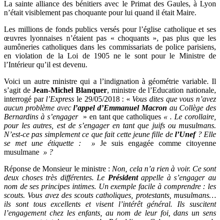
La sainte alliance des bénitiers avec le Primat des Gaules, à Lyon
n’était visiblement pas choquante pour lui quand il était Maire.
Les millions de fonds publics versés pour l’église catholique et ses
œuvres lyonnaises n’étaient pas « choquants », pas plus que les
aumôneries catholiques dans les commissariats de police parisiens,
en violation de la Loi de 1905 ne le sont pour le Ministre de
l’Intérieur qu’il est devenu.
Voici un autre ministre qui a l’indignation à géométrie variable. Il
s’agit de
Jean-Michel Blanquer
, ministre de l’Education nationale,
interrogé par
l’Express
le 29/05/2018 : «
Vous dites que vous n’avez
aucun problème avec
l’appel d’Emmanuel Macron
au Collège des
Bernardins à s’engager
» en tant que catholiques
« . Le corollaire,
pour les autres, est de s’engager en tant que juifs ou musulmans.
N’est-ce pas simplement ce que fait cette jeune fille de
l’Unef
? Elle
se met une étiquette : »
Je suis engagée comme citoyenne
musulmane
» ?
Réponse de Monsieur le ministre :
Non, cela n’a rien à voir. Ce sont
deux choses très différentes. Le
Président
appelle à s’engager au
nom de ses principes intimes. Un exemple facile à comprendre : les
scouts. Vous avez des scouts catholiques, protestants, musulmans…
ils sont tous excellents et visent l’intérêt général. Ils suscitent
l’engagement chez les enfants, au nom de leur foi, dans un sens