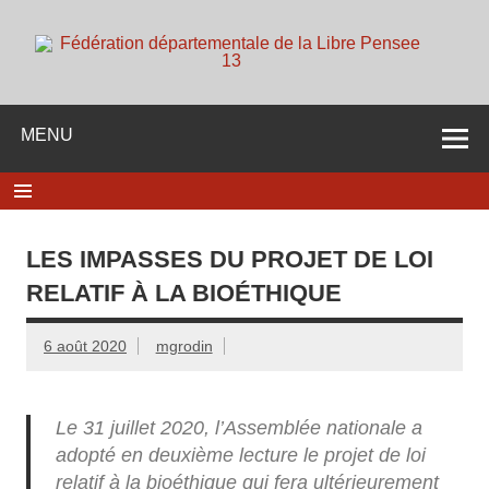
Skip
to
content
d
Membre de la fédération Nationale de la Libre Pensée ni
dieu ni maitre
MENU
LES IMPASSES DU PROJET DE LOI
RELATIF À LA BIOÉTHIQUE
6 août 2020
mgrodin
Le 31 juillet 2020, l’Assemblée nationale a
adopté en deuxième lecture le projet de loi
relatif à la bioéthique qui fera ultérieurement