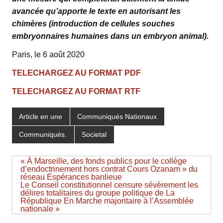
avancée qu’apporte le texte en autorisant les
chimères (introduction de cellules souches
embryonnaires humaines dans un embryon animal).
Paris, le 6 août 2020
TELECHARGEZ AU FORMAT PDF
TELECHARGEZ AU FORMAT RTF
Article en une
Communiqués Nationaux
Communiqués.
Societal
Navigation
« À Marseille, des fonds publics pour le collège
de
d’endoctrinement hors contrat Cours Ozanam » du
l’article
réseau Espérances banlieue
Le Conseil constitutionnel censure sévèrement les
délires totalitaires du groupe politique de La
République En Marche majoritaire à l’Assemblée
nationale »