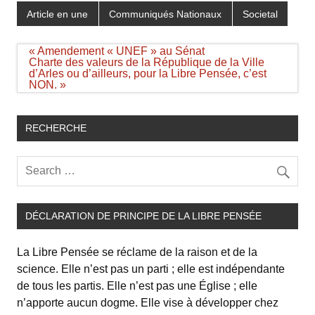
Article en une
Communiqués Nationaux
Societal
Navigation
« Amendement « UNEF » au Sénat
de
Charte des valeurs de la République de la Ville
l’article
d’Arles ou d’ailleurs, pour la Libre Pensée, c’est
NON. »
RECHERCHE
DÉCLARATION DE PRINCIPE DE LA LIBRE PENSÉE
La Libre Pensée se réclame de la raison et de la
science. Elle n’est pas un parti ; elle est indépendante
de tous les partis. Elle n’est pas une Église ; elle
n’apporte aucun dogme. Elle vise à développer chez