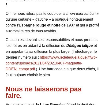
!
On ne nous refera pas le coup de la «
non-intervention
»
qu’une certaine «
gauche
» a pratiqué honteusement
contre
l’Espagne rouge et noire
de 1937 et qui a profité
aux totalitaires de tous acabits.
Chacun est devant ses responsabilités et nous prenons
les nôtres en aidant à la diffusion du
Délégué laïque
et
en appelant à sa diffusion la plus large. (Télécharger le
dernier numéro sur :
https://www.ledeleguelaique.fr/wp-
content/uploads/2021/04/20210407-maquette-
DDEN_compr.pdf
). Une barricade n’a que deux côtés, il
faut toujours choisir le sien.
Nous ne laisserons pas
faire.
En agissant ainsi,
la Libre Pensée
défend le droit des