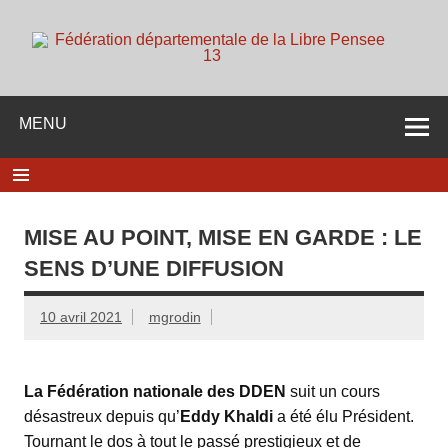
Skip
to
content
d
Membre de la fédération Nationale de la Libre Pensée ni
dieu ni maitre
MENU
MISE AU POINT, MISE EN GARDE : LE
SENS D’UNE DIFFUSION
10 avril 2021
mgrodin
La Fédération nationale des DDEN
suit un cours
désastreux depuis qu’
Eddy Khaldi
a été élu Président.
Tournant le dos à tout le passé prestigieux et de