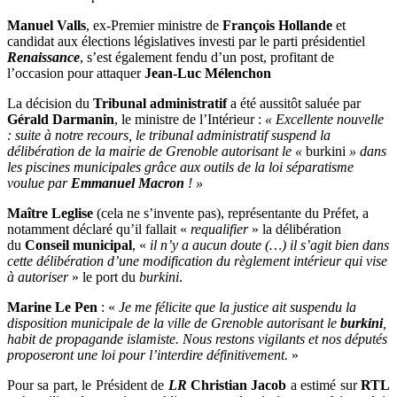
Manuel Valls
, ex-Premier ministre de
François Hollande
et
candidat aux élections législatives investi par le parti présidentiel
Renaissance
, s’est également fendu d’un post, profitant de
l’occasion pour attaquer
Jean-Luc Mélenchon
La décision du
Tribunal administratif
a été aussitôt saluée par
Gérald Darmanin
, le ministre de l’Intérieur :
« Excellente nouvelle
: suite à notre recours, le tribunal administratif suspend la
délibération de la mairie de Grenoble autorisant le «
burkini
» dans
les piscines municipales grâce aux outils de la loi séparatisme
voulue par
Emmanuel Macron
! »
Maître Leglise
(cela ne s’invente pas), représentante du Préfet, a
notamment déclaré qu’il fallait «
requalifier
» la délibération
du
Conseil municipal
, «
il n’y a aucun doute (…) il s’agit bien dans
cette délibération d’une modification du règlement intérieur qui vise
à autoriser
» le port du
burkini
.
Marine Le Pen
: «
Je me félicite que la justice ait suspendu la
disposition municipale de la ville de Grenoble autorisant le
burkini
,
habit de propagande islamiste. Nous restons vigilants et nos députés
proposeront une loi pour l’interdire définitivement.
»
Pour sa part, le Président de
LR
Christian Jacob
a estimé sur
RTL