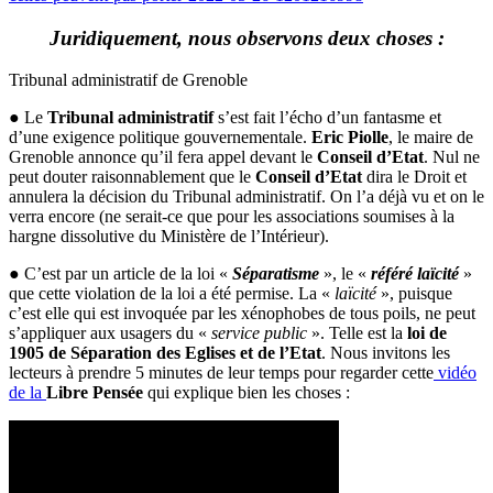
Juridiquement, nous observons deux choses :
Tribunal administratif de Grenoble
● Le
Tribunal administratif
s’est fait l’écho d’un fantasme et
d’une exigence politique gouvernementale.
Eric Piolle
, le maire de
Grenoble annonce qu’il fera appel devant le
Conseil d’Etat
. Nul ne
peut douter raisonnablement que le
Conseil d’Etat
dira le Droit et
annulera la décision du Tribunal administratif. On l’a déjà vu et on le
verra encore (ne serait-ce que pour les associations soumises à la
hargne dissolutive du Ministère de l’Intérieur).
● C’est par un article de la loi «
Séparatisme
», le «
référé laïcité
»
que cette violation de la loi a été permise. La «
laïcité
», puisque
c’est elle qui est invoquée par les xénophobes de tous poils, ne peut
s’appliquer aux usagers du «
service public
». Telle est la
loi de
1905 de Séparation des Eglises et de l’Etat
. Nous invitons les
lecteurs à prendre 5 minutes de leur temps pour regarder cette
vidéo
de la
Libre Pensée
qui explique bien les choses :