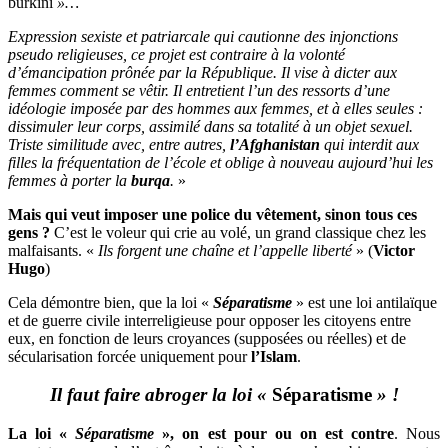
burkini
»…
Expression sexiste et patriarcale qui cautionne des injonctions
pseudo religieuses, ce projet est contraire à la volonté
d’émancipation prônée par la République. Il vise à dicter aux
femmes comment se vêtir. Il entretient l’un des ressorts d’une
idéologie imposée par des hommes aux femmes, et à elles seules :
dissimuler leur corps, assimilé dans sa totalité à un objet sexuel.
Triste similitude avec, entre autres,
l’Afghanistan
qui interdit aux
filles la fréquentation de l’école et oblige à nouveau aujourd’hui les
femmes à porter la
burqa
.
»
Mais qui veut imposer une police du vêtement, sinon tous ces
gens ?
C’est le voleur qui crie au volé, un grand classique chez les
malfaisants. «
Ils forgent une chaîne et l’appelle liberté
» (
Victor
Hugo
)
Cela démontre bien, que la loi «
Séparatisme
» est une loi antilaïque
et de guerre civile interreligieuse pour opposer les citoyens entre
eux, en fonction de leurs croyances (supposées ou réelles) et de
sécularisation forcée uniquement pour
l’Islam
.
Il faut faire abroger la loi «
Séparatisme
» !
La loi «
Séparatisme
», on
est pour ou on est contre
. Nous