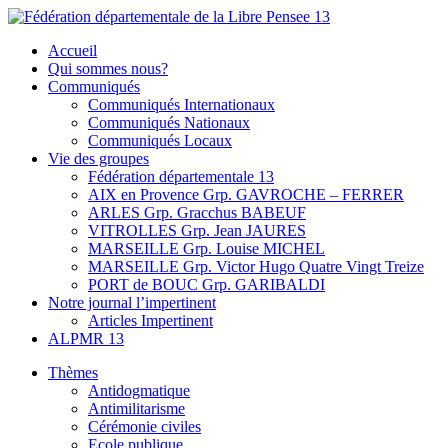
Skip
to
Fédération départementale de la Libre Pensee 13
Membre de la fédération Nationale de la Libre Pensée ni dieu ni
Accueil
content
maitre
Qui sommes nous?
Communiqués
Communiqués Internationaux
Communiqués Nationaux
Communiqués Locaux
Vie des groupes
Fédération départementale 13
AIX en Provence Grp. GAVROCHE – FERRER
ARLES Grp. Gracchus BABEUF
VITROLLES Grp. Jean JAURES
MARSEILLE Grp. Louise MICHEL
MARSEILLE Grp. Victor Hugo Quatre Vingt Treize
PORT de BOUC Grp. GARIBALDI
Notre journal l’impertinent
Articles Impertinent
ALPMR 13
Thèmes
Antidogmatique
Antimilitarisme
Cérémonie civiles
Ecole publique