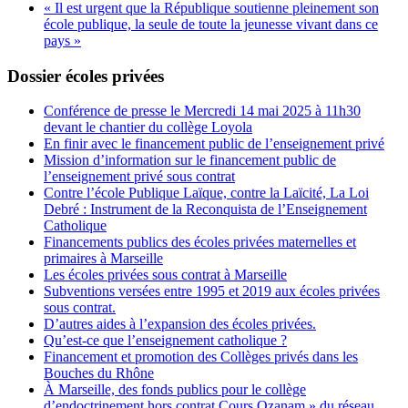
« Il est urgent que la République soutienne pleinement son
école publique, la seule de toute la jeunesse vivant dans ce
pays »
Dossier écoles privées
Conférence de presse le Mercredi 14 mai 2025 à 11h30
devant le chantier du collège Loyola
En finir avec le financement public de l’enseignement privé
Mission d’information sur le financement public de
l’enseignement privé sous contrat
Contre l’école Publique Laïque, contre la Laïcité, La Loi
Debré : Instrument de la Reconquista de l’Enseignement
Catholique
Financements publics des écoles privées maternelles et
primaires à Marseille
Les écoles privées sous contrat à Marseille
Subventions versées entre 1995 et 2019 aux écoles privées
sous contrat.
D’autres aides à l’expansion des écoles privées.
Qu’est-ce que l’enseignement catholique ?
Financement et promotion des Collèges privés dans les
Bouches du Rhône
À Marseille, des fonds publics pour le collège
d’endoctrinement hors contrat Cours Ozanam » du réseau