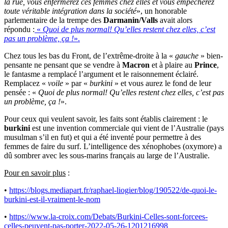
la rue, vous enfermerez ces femmes chez elles et vous empêcherez
toute véritable intégration dans la société
», un honorable
parlementaire de la trempe des
Darmanin/Valls
avait alors
répondu :
«
Quoi de plus normal! Qu’elles restent chez elles, c’est
pas un problème, ça !
».
Chez tous les bas du Front, de l’extrême-droite à la «
gauche
» bien-
pensante ne pensant que se vendre à
Macron
et à plaire au
Prince
,
le fantasme a remplacé l’argument et le raisonnement éclairé.
Remplacez «
voile
» par «
burkini
» et vous aurez le fond de leur
pensée : «
Quoi de plus normal! Qu’elles restent chez elles, c’est pas
un problème, ça !
».
Pour ceux qui veulent savoir, les faits sont établis clairement : le
burkini
est une invention commerciale qui vient de l’Australie (pays
musulman s’il en fut) et qui a été inventé pour permettre à des
femmes de faire du surf. L’intelligence des xénophobes (oxymore) a
dû sombrer avec les sous-marins français au large de l’Australie.
Pour en savoir plus
:
•
https://blogs.mediapart.fr/raphael-liogier/blog/190522/de-quoi-le-
burkini-est-il-vraiment-le-nom
•
https://www.la-croix.com/Debats/Burkini-Celles-sont-forcees-
celles-peuvent-pas-porter-2022-05-26-1201216998