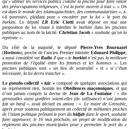
qu’
« utiliser les services publics comme la piscine pour faire valoir
des préoccupations religieuses, c’est la porte ouverte à tout »
.
« On
est dans le monde des islamogauchistes, des communautaristes »
, a-
t-il poursuivi, plaidant pour
« encadrer par la loi »
le port du
burkini
. Le député
LR
Eric Ciotti
avait déposé en mai une
proposition de loi visant à interdire le
burkini
dans les piscines
publiques au nom de la laïcité.
Christian Jacob
« souhaite qu’on la
reprenne »
.
Du côté de la majorité, le député
Pierre-Yves Bournazel
(
Horizons
), proche de l’ancien Premier ministre
Edouard Philippe
,
a aussi considéré sur
Radio J
que
« le
burkini
n’est pas la meilleure
promotion de l’égalité entre les femmes et les hommes »
. Les
piscines publiques sont
« un lieu de neutralité »
et
« si c’était
nécessaire, la loi devra trancher »
.
Le pseudo-collectif «
laïc
»
composé de quelques associations qui
ne représentent rien, hormis les
Obédiences maçonniques
, et qui
n’ont jamais compris la devise de
Jean de La Fontaine
: «
dix
grenouilles aussi gonflées soient-elles
(de suffisance)
n’ont jamais
fait un bœuf
», avait déclaré en amont : «
Le maire de Grenoble,
après avoir soutenu publiquement un collectif de militantes proches
de l’islam politique prônant le port du
hidjab
dans le sport, souhaite
faire approuver, le 16 mai prochain, un projet de modification du
règlement des piscines municipales pour y permettre le port du «