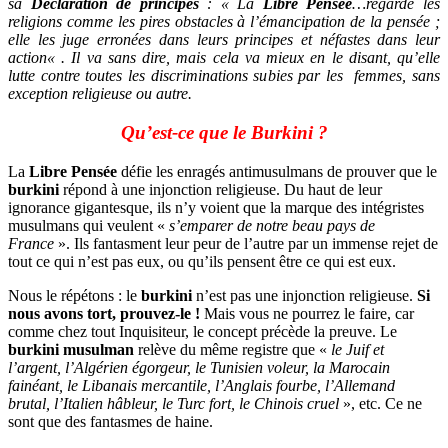
sa
Déclaration de principes
: «
La
Libre Pensée
…regarde les
religions comme les pires obstacles à l’émancipation de la pensée ;
elle les juge erronées dans leurs principes et néfastes dans leur
action
« . Il va sans dire, mais cela va mieux en le disant, qu’elle
lutte contre toutes les discriminations subies par les femmes, sans
exception religieuse ou autre.
Qu’est-ce que le Burkini ?
La
Libre Pensée
défie les enragés antimusulmans de prouver que le
burkini
répond à une injonction religieuse. Du haut de leur
ignorance gigantesque, ils n’y voient que la marque des intégristes
musulmans qui veulent «
s’emparer de notre beau pays de
France
». Ils fantasment leur peur de l’autre par un immense rejet de
tout ce qui n’est pas eux, ou qu’ils pensent être ce qui est eux.
Nous le répétons : le
burkini
n’est pas une injonction religieuse.
Si
nous avons tort, prouvez-le !
Mais vous ne pourrez le faire, car
comme chez tout Inquisiteur, le concept précède la preuve. Le
burkini musulman
relève du même registre que «
le Juif et
l’argent, l’Algérien égorgeur, le Tunisien voleur, la Marocain
fainéant, le Libanais mercantile, l’Anglais fourbe, l’Allemand
brutal, l’Italien hâbleur, le Turc fort, le Chinois cruel
», etc. Ce ne
sont que des fantasmes de haine.