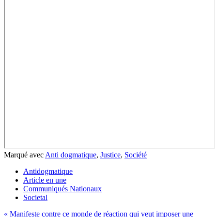
Marqué avec
Anti dogmatique
,
Justice
,
Société
Antidogmatique
Article en une
Communiqués Nationaux
Societal
Navigation
« Manifeste contre ce monde de réaction qui veut imposer une