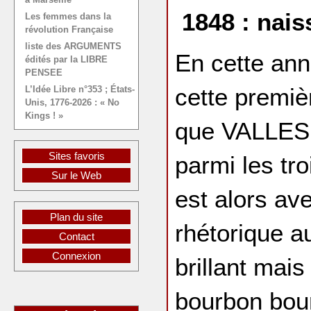
1848 : nais
Les femmes dans la
révolution Française
liste des ARGUMENTS
En cette ann
édités par la LIBRE
PENSEE
cette premiè
L’Idée Libre n°353 ; États-
Unis, 1776-2026 : « No
Kings ! »
que VALLES c
Sites favoris
parmi les tr
Sur le Web
est alors ave
Plan du site
rhétorique au
Contact
Connexion
brillant mais
bourbon bour