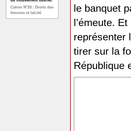
du mouvement ouvrier.
le banquet p
Cahier N°20 ; Droits des
femmes et laïcité
l’émeute. Et
représenter 
tirer sur la f
République 