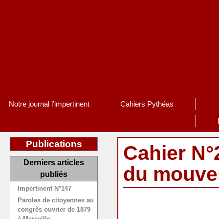
Notre journal l’impertinent
Cahiers Pythéas
Publications
Cahier N°
Derniers articles
du mouvem
publiés
Impertinent N°147
Paroles de citoyennes au
congrès ouvrier de 1879
à Marseille