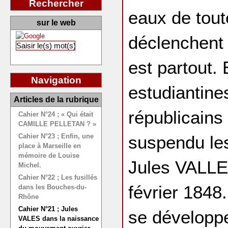
Rechercher
eaux de tout
sur le web
déclenchent 
est partout.
Navigation
estudiantine
Articles de la rubrique
républicains
Cahier N°24 ; « Qui était
CAMILLE PELLETAN ? »
Cahier N°23 ; Enfin, une
suspendu les
place à Marseille en
mémoire de Louise
Jules VALLES
Michel.
Cahier N°22 ; Les fusillés
février 1848
dans les Bouches-du-
Rhône
Cahier N°21 ; Jules
se développe
VALES dans la naissance