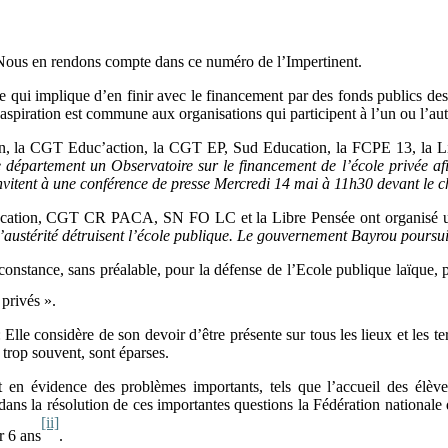
. Nous en rendons compte dans ce numéro de l’Impertinent.
Ce qui implique d’en finir avec le financement par des fonds publics des 
aspiration est commune aux organisations qui participent à l’un ou l’autr
a CGT Educ’action, la CGT EP, Sud Education, la FCPE 13, la Li
 département un Observatoire sur le financement de l’école privée afi
nvitent à une conférence de presse Mercredi 14 mai à 11h30 devant le c
éducation, CGT CR PACA, SN FO LC et la Libre Pensée ont organisé 
d’austérité détruisent l’école publique. Le gouvernement Bayrou poursui
onstance, sans préalable, pour la défense de l’Ecole publique laïque, p
 privés ».
 Elle considère de son devoir d’être présente sur tous les lieux et les t
, trop souvent, sont éparses.
en évidence des problèmes importants, tels que l’accueil des élèves,
ans la résolution de ces importantes questions la Fédération nationale d
[ii]
r 6 ans
.