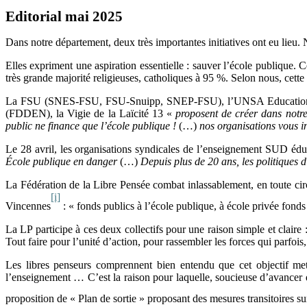
Editorial mai 2025
Dans notre département, deux très importantes initiatives ont eu lieu
Elles expriment une aspiration essentielle : sauver l’école publique. 
très grande majorité religieuses, catholiques à 95 %. Selon nous, cette 
La FSU (SNES-FSU, FSU-Snuipp, SNEP-FSU), l’UNSA Education, l
(FDDEN), la Vigie de la Laïcité 13 «
proposent de créer dans notre
public ne finance que l’école publique !
(…)
nos organisations vous i
Le 28 avril, les organisations syndicales de l’enseignement SUD 
École publique en danger
(…)
Depuis plus de 20 ans, les politiques 
La Fédération de la Libre Pensée combat inlassablement, en toute circ
[i]
Vincennes
: « fonds publics à l’école publique, à école privée fonds
La LP participe à ces deux collectifs pour une raison simple et claire :
Tout faire pour l’unité d’action, pour rassembler les forces qui parfois
Les libres penseurs comprennent bien entendu que cet objectif met 
l’enseignement … C’est la raison pour laquelle, soucieuse d’avancer d
proposition de « Plan de sortie » proposant des mesures transitoires su