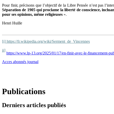
Pour finir, précisons que l’objectif de la Libre Pensée n’est pas l’int
Séparation de 1905 qui proclame la liberté de conscience, incluant
pour ses opinions, même religieuses
».
Henri Huille
[i]
https://fr.wikipedia.org/wiki/Serment_de_Vincennes
ii]
https://www.lp-13.org/2025/01/17/en-finir-avec-le-financement-pub
Acces abonnés journal
Publications
Derniers articles publiés