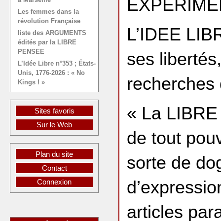
EXPÉRIMENT
Les femmes dans la
révolution Française
L’IDEE LIBR
liste des ARGUMENTS
édités par la LIBRE
PENSEE
ses liberté
L’Idée Libre n°353 ; États-
Unis, 1776-2026 : « No
recherches 
Kings ! »
« La LIBRE
Sites favoris
Sur le Web
de tout pouv
Plan du site
sorte de do
Contact
d’expressio
Connexion
articles pa