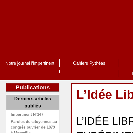
Notre journal l’impertinent
Cahiers Pythéas
Publications
L’Idée Li
Derniers articles
publiés
Impertinent N°147
L’IDÉE LIB
Paroles de citoyennes au
congrès ouvrier de 1879
à Marseille