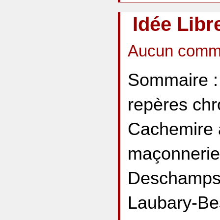
Idée Libr
Aucun comme
Sommaire :
repères chr
Cachemire a
maçonnerie
Deschamps –
Laubary-Be