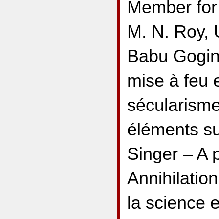
Member for 
M. N. Roy, 
Babu Gogine
mise à feu 
sécularism
éléments su
Singer – A p
Annihilation
la science 