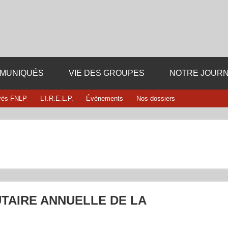
Fédération département
i dieu ni maitre
13
MUNIQUÉS
VIE DES GROUPES
NOTRE JOURN
rès FNLP
L’I.R.E.L.P.
Évènements
Nos dossiers
TAIRE ANNUELLE DE LA