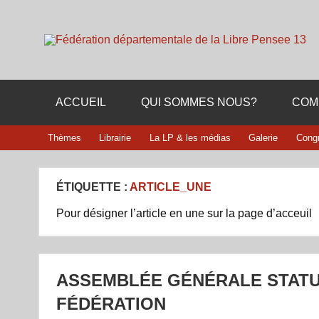
Skip
to
content
Membre de la fédération Nationale de la Libre Pensée n
ACCUEIL
QUI SOMMES NOUS?
COM
Thèmes
Librairie
La LP & les médias
Galerie
Cong
ÉTIQUETTE :
ARTICLE_UNE
Pour désigner l’article en une sur la page d’acceuil
ASSEMBLÉE GÉNÉRALE STATU
FÉDÉRATION