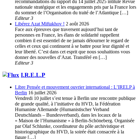
recommandations du rapport du 14 juillet 2025 intitulé Revue
nationale stratégique et les engagements pris par la France lors
du sommet de l’Organisation du traité de l’Atlantique […]
Editeur 3
Libérez Azat Miftakhov !
2 août 2026
Face aux épreuves que traversent aujourd’hui tant de
personnes en France, les élans de solidarité rappellent
combien il est essentiel de ne jamais détourner le regard de
celles et ceux qui continuent à se battre pour leur dignité et
leur liberté. C’est dans cet esprit que nous souhaitions vous
donner des nouvelles d’Azat. Transféré en […]
Editeur 3
I.R.E.L.P
Libre Pensée et mouvement ouvrier international : L’IRELP à
Berlin
16 juillet 2026
Vendredi 10 juillet s’est tenue à Berlin une rencontre publique
de grande qualité, à l’initiative du HVD, la Fédération
Humaniste Allemande (Humanistischer Verband
Deutschlands – Bundesverband), dans les locaux de la
« Maison de l’Humanisme » à Berlin-Schöneberg. Organisée
par Olaf Schlunke, coordinateur du pôle archivistique et
historiographique du HVD, la soirée était consacrée à la
figure […]