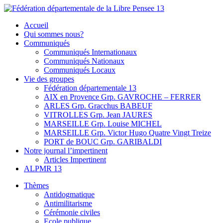
Skip
to
Fédération départementale de la Libre Pensee 13
Membre de la fédération Nationale de la Libre Pensée ni dieu ni
Accueil
content
maitre
Qui sommes nous?
Communiqués
Communiqués Internationaux
Communiqués Nationaux
Communiqués Locaux
Vie des groupes
Fédération départementale 13
AIX en Provence Grp. GAVROCHE – FERRER
ARLES Grp. Gracchus BABEUF
VITROLLES Grp. Jean JAURES
MARSEILLE Grp. Louise MICHEL
MARSEILLE Grp. Victor Hugo Quatre Vingt Treize
PORT de BOUC Grp. GARIBALDI
Notre journal l’impertinent
Articles Impertinent
ALPMR 13
Thèmes
Antidogmatique
Antimilitarisme
Cérémonie civiles
Ecole publique