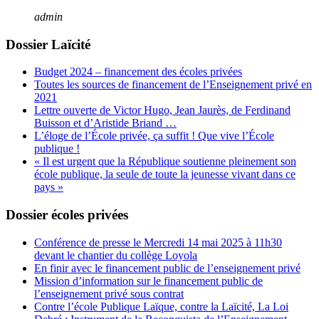
admin
Dossier Laïcité
Budget 2024 – financement des écoles privées
Toutes les sources de financement de l’Enseignement privé en
2021
Lettre ouverte de Victor Hugo, Jean Jaurès, de Ferdinand
Buisson et d’Aristide Briand …
L’éloge de l’École privée, ça suffit ! Que vive l’École
publique !
« Il est urgent que la République soutienne pleinement son
école publique, la seule de toute la jeunesse vivant dans ce
pays »
Dossier écoles privées
Conférence de presse le Mercredi 14 mai 2025 à 11h30
devant le chantier du collège Loyola
En finir avec le financement public de l’enseignement privé
Mission d’information sur le financement public de
l’enseignement privé sous contrat
Contre l’école Publique Laïque, contre la Laïcité, La Loi