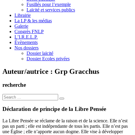
Fusillés pour l’exemple
Laïcité et services publics
Librairie
La LP & les médias
Galerie
Congrès FNLP
L’I.R.E.L.P.
Évènements
Nos dossiers
Dossier laïcité
Dossier Ecoles privées
Auteur/autrice :
Grp Gracchus
recherche
Search
for:
Déclaration de principe de la Libre Pensée
La Libre Pensée se réclame de la raison et de la science. Elle n’est
pas un parti ; elle est indépendante de tous les partis. Elle n’est pas
une Église ; elle n’apporte aucun dogme. Elle vise à développer