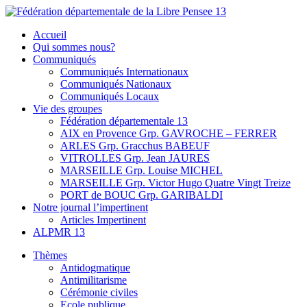
Skip
to
Fédération départementale de la Libre Pensee 13
Membre de la fédération Nationale de la Libre Pensée ni dieu ni
Accueil
content
maitre
Qui sommes nous?
Communiqués
Communiqués Internationaux
Communiqués Nationaux
Communiqués Locaux
Vie des groupes
Fédération départementale 13
AIX en Provence Grp. GAVROCHE – FERRER
ARLES Grp. Gracchus BABEUF
VITROLLES Grp. Jean JAURES
MARSEILLE Grp. Louise MICHEL
MARSEILLE Grp. Victor Hugo Quatre Vingt Treize
PORT de BOUC Grp. GARIBALDI
Notre journal l’impertinent
Articles Impertinent
ALPMR 13
Thèmes
Antidogmatique
Antimilitarisme
Cérémonie civiles
Ecole publique