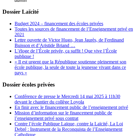
admin
Dossier Laïcité
Budget 2024 – financement des écoles privées
Toutes les sources de financement de l’Enseignement privé en
2021
Lettre ouverte de Victor Hugo, Jean Jaurès, de Ferdinand
Buisson et d’Aristide Briand …
L’éloge de l’École privée, ça suffit ! Que vive l’École
publique !
« Il est urgent que la République soutienne pleinement son
école publique, la seule de toute la jeunesse vivant dans ce
pays »
Dossier écoles privées
Conférence de presse le Mercredi 14 mai 2025 à 11h30
devant le chantier du collège Loyola
En finir avec le financement public de l’enseignement privé
Mission d’information sur le financement public de
l’enseignement privé sous contrat
Contre l’école Publique Laïque, contre la Laïcité, La Loi
Debré : Instrument de la Reconquista de l’Enseignement
Catholique