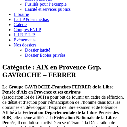
Fusillés pour l’exemple
Laïcité et services publics
Librairie
La LP & les médias
Galerie
Congrès FNLP
L’I.R.E.L.P.
Évènements
Nos dossiers
Dossier laïcité
Dossier Ecoles privées
Catégorie :
AIX en Provence Grp.
GAVROCHE – FERRER
Le Groupe GAVROCHE-Francisco FERRER de la Libre
Pensée d’Aix en Provence et ses environs
(association loi de 1901) a pour but de fournir un cadre de réflexion,
de débat et d’action pour l’émancipation de l’homme dans tous les
domaines en développant l’esprit de libre examen et de tolérance.
Affilié à la
Fédération Départementale de la Libre Pensée des
BdR
, elle-même affiliée à la
Fédération Nationale de la Libre
Pensée
, il conduit son activité en se référant à la Déclaration de