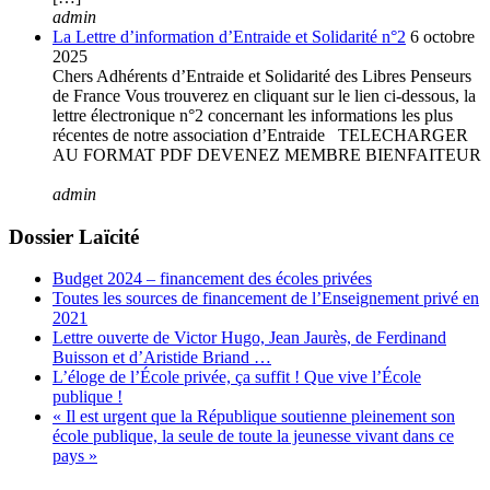
admin
La Lettre d’information d’Entraide et Solidarité n°2
6 octobre
2025
Chers Adhérents d’Entraide et Solidarité des Libres Penseurs
de France Vous trouverez en cliquant sur le lien ci-dessous, la
lettre électronique n°2 concernant les informations les plus
récentes de notre association d’Entraide TELECHARGER
AU FORMAT PDF DEVENEZ MEMBRE BIENFAITEUR
admin
Dossier Laïcité
Budget 2024 – financement des écoles privées
Toutes les sources de financement de l’Enseignement privé en
2021
Lettre ouverte de Victor Hugo, Jean Jaurès, de Ferdinand
Buisson et d’Aristide Briand …
L’éloge de l’École privée, ça suffit ! Que vive l’École
publique !
« Il est urgent que la République soutienne pleinement son
école publique, la seule de toute la jeunesse vivant dans ce
pays »