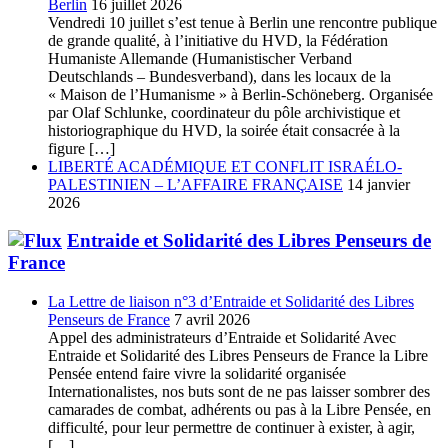
Berlin
16 juillet 2026
Vendredi 10 juillet s’est tenue à Berlin une rencontre publique
de grande qualité, à l’initiative du HVD, la Fédération
Humaniste Allemande (Humanistischer Verband
Deutschlands – Bundesverband), dans les locaux de la
« Maison de l’Humanisme » à Berlin-Schöneberg. Organisée
par Olaf Schlunke, coordinateur du pôle archivistique et
historiographique du HVD, la soirée était consacrée à la
figure […]
LIBERTÉ ACADÉMIQUE ET CONFLIT ISRAÉLO-
PALESTINIEN – L’AFFAIRE FRANÇAISE
14 janvier
2026
Entraide et Solidarité des Libres Penseurs de
France
La Lettre de liaison n°3 d’Entraide et Solidarité des Libres
Penseurs de France
7 avril 2026
Appel des administrateurs d’Entraide et Solidarité Avec
Entraide et Solidarité des Libres Penseurs de France la Libre
Pensée entend faire vivre la solidarité organisée
Internationalistes, nos buts sont de ne pas laisser sombrer des
camarades de combat, adhérents ou pas à la Libre Pensée, en
difficulté, pour leur permettre de continuer à exister, à agir,
[…]