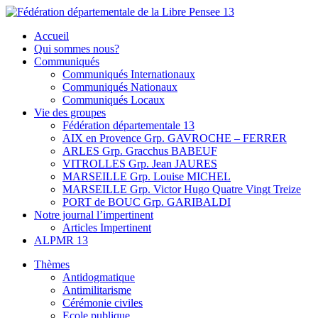
Skip
to
Fédération départementale de la Libre Pensee 13
Membre de la fédération Nationale de la Libre Pensée ni dieu ni
Accueil
content
maitre
Qui sommes nous?
Communiqués
Communiqués Internationaux
Communiqués Nationaux
Communiqués Locaux
Vie des groupes
Fédération départementale 13
AIX en Provence Grp. GAVROCHE – FERRER
ARLES Grp. Gracchus BABEUF
VITROLLES Grp. Jean JAURES
MARSEILLE Grp. Louise MICHEL
MARSEILLE Grp. Victor Hugo Quatre Vingt Treize
PORT de BOUC Grp. GARIBALDI
Notre journal l’impertinent
Articles Impertinent
ALPMR 13
Thèmes
Antidogmatique
Antimilitarisme
Cérémonie civiles
Ecole publique