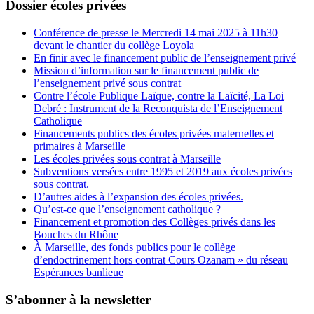
Dossier écoles privées
Conférence de presse le Mercredi 14 mai 2025 à 11h30
devant le chantier du collège Loyola
En finir avec le financement public de l’enseignement privé
Mission d’information sur le financement public de
l’enseignement privé sous contrat
Contre l’école Publique Laïque, contre la Laïcité, La Loi
Debré : Instrument de la Reconquista de l’Enseignement
Catholique
Financements publics des écoles privées maternelles et
primaires à Marseille
Les écoles privées sous contrat à Marseille
Subventions versées entre 1995 et 2019 aux écoles privées
sous contrat.
D’autres aides à l’expansion des écoles privées.
Qu’est-ce que l’enseignement catholique ?
Financement et promotion des Collèges privés dans les
Bouches du Rhône
À Marseille, des fonds publics pour le collège
d’endoctrinement hors contrat Cours Ozanam » du réseau
Espérances banlieue
S’abonner à la newsletter