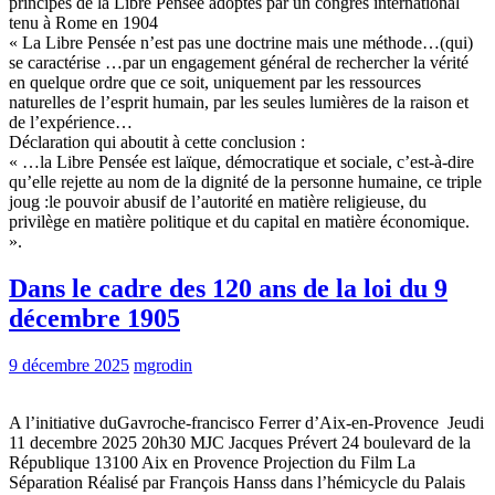
principes de la Libre Pensée adoptés par un congrès international
tenu à Rome en 1904
« La Libre Pensée n’est pas une doctrine mais une méthode…(qui)
se caractérise …par un engagement général de rechercher la vérité
en quelque ordre que ce soit, uniquement par les ressources
naturelles de l’esprit humain, par les seules lumières de la raison et
de l’expérience…
Déclaration qui aboutit à cette conclusion :
« …la Libre Pensée est laïque, démocratique et sociale, c’est-à-dire
qu’elle rejette au nom de la dignité de la personne humaine, ce triple
joug :le pouvoir abusif de l’autorité en matière religieuse, du
privilège en matière politique et du capital en matière économique.
».
Dans le cadre des 120 ans de la loi du 9
décembre 1905
9 décembre 2025
mgrodin
A l’initiative duGavroche-francisco Ferrer d’Aix-en-Provence Jeudi
11 decembre 2025 20h30 MJC Jacques Prévert 24 boulevard de la
République 13100 Aix en Provence Projection du Film La
Séparation Réalisé par François Hanss dans l’hémicycle du Palais