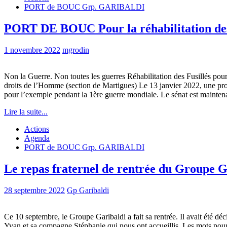
PORT de BOUC Grp. GARIBALDI
PORT DE BOUC Pour la réhabilitation des 
1 novembre 2022
mgrodin
Non la Guerre. Non toutes les guerres Réhabilitation des Fusillés pou
droits de l’Homme (section de Martigues) Le 13 janvier 2022, une propos
pour l’exemple pendant la 1ère guerre mondiale. Le sénat est mainte
Lire la suite...
Actions
Agenda
PORT de BOUC Grp. GARIBALDI
Le repas fraternel de rentrée du Groupe G
28 septembre 2022
Gp Garibaldi
Ce 10 septembre, le Groupe Garibaldi a fait sa rentrée. Il avait été dé
Yvan et sa compagne Stéphanie qui nous ont accueillis. Les mots pourro