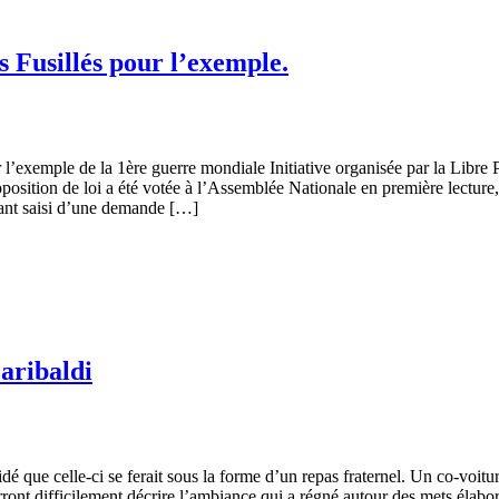
Fusillés pour l’exemple.
r l’exemple de la 1ère guerre mondiale Initiative organisée par la Libr
ition de loi a été votée à l’Assemblée Nationale en première lecture, po
nant saisi d’une demande […]
aribaldi
cidé que celle-ci se ferait sous la forme d’un repas fraternel. Un co-voi
nt difficilement décrire l’ambiance qui a régné autour des mets élaboré