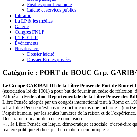
Fusillés pour l’exemple
Laïcité et services publics
Librairie
La LP & les médias
Galerie
Congrès FNLP
L’I.R.E.L.P.
Évènements
Nos dossiers
Dossier laïcité
Dossier Ecoles privées
Catégorie :
PORT de BOUC Grp. GARIB
Le Groupe GARIBALDI de la Libre Pensée de Port de Bouc et l’o
(association loi de 1901) a pour but de fournir un cadre de réflexion,
Affilié à la
Fédération Départementale de la Libre Pensée des Bd
Libre Pensée adoptés par un congrès international tenu à Rome en 19
« La Libre Pensée n’est pas une doctrine mais une méthode…(qui) se c
l’esprit humain, par les seules lumières de la raison et de l’expérienc
Déclaration qui aboutit à cette conclusion :
« …la Libre Pensée est laïque, démocratique et sociale, c’est-à-dire qu’
matière politique et du capital en matière économique. ».