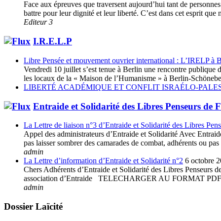
Face aux épreuves que traversent aujourd’hui tant de personnes e
battre pour leur dignité et leur liberté. C’est dans cet esprit 
Editeur 3
I.R.E.L.P
Libre Pensée et mouvement ouvrier international : L’IRELP à B
Vendredi 10 juillet s’est tenue à Berlin une rencontre publiq
les locaux de la « Maison de l’Humanisme » à Berlin-Schöneberg
LIBERTÉ ACADÉMIQUE ET CONFLIT ISRAÉLO-PALES
Entraide et Solidarité des Libres Penseurs de 
La Lettre de liaison n°3 d’Entraide et Solidarité des Libres Pen
Appel des administrateurs d’Entraide et Solidarité Avec Entraide 
pas laisser sombrer des camarades de combat, adhérents ou pas à 
admin
La Lettre d’information d’Entraide et Solidarité n°2
6 octobre 
Chers Adhérents d’Entraide et Solidarité des Libres Penseurs de 
association d’Entraide TELECHARGER AU FORMAT
admin
Dossier Laïcité