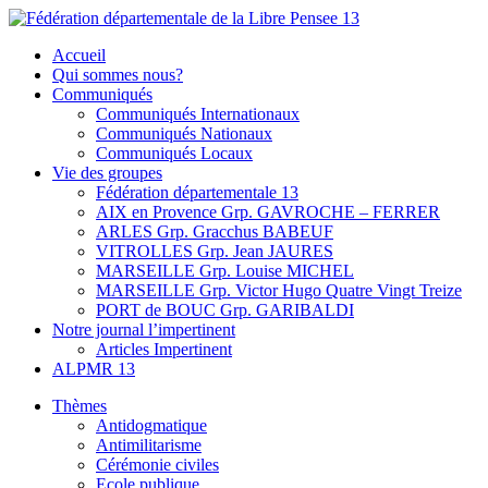
Skip
to
Fédération départementale de la Libre Pensee 13
Membre de la fédération Nationale de la Libre Pensée ni dieu ni maitr
Accueil
content
Qui sommes nous?
Communiqués
Communiqués Internationaux
Communiqués Nationaux
Communiqués Locaux
Vie des groupes
Fédération départementale 13
AIX en Provence Grp. GAVROCHE – FERRER
ARLES Grp. Gracchus BABEUF
VITROLLES Grp. Jean JAURES
MARSEILLE Grp. Louise MICHEL
MARSEILLE Grp. Victor Hugo Quatre Vingt Treize
PORT de BOUC Grp. GARIBALDI
Notre journal l’impertinent
Articles Impertinent
ALPMR 13
Thèmes
Antidogmatique
Antimilitarisme
Cérémonie civiles
Ecole publique