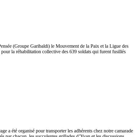
e Pensée (Groupe Garibaldi) le Mouvement de la Paix et la Ligue des
ur la réhabilitation collective des 639 soldats qui furent fusillés
turage a été organisé pour transporter les adhérents chez notre camarade
s par chacun, les succulentes grillades d’Yvan et les discussions