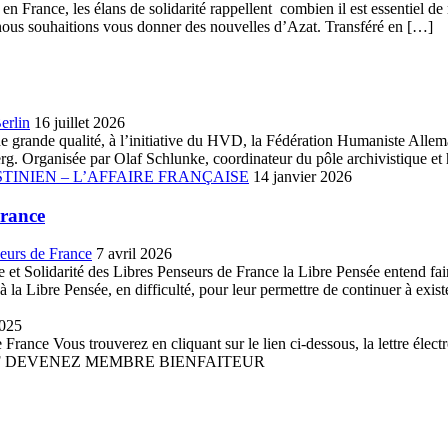
n France, les élans de solidarité rappellent combien il est essentiel de 
que nous souhaitions vous donner des nouvelles d’Azat. Transféré en […]
erlin
16 juillet 2026
ue de grande qualité, à l’initiative du HVD, la Fédération Humaniste A
. Organisée par Olaf Schlunke, coordinateur du pôle archivistique et h
TINIEN – L’AFFAIRE FRANÇAISE
14 janvier 2026
France
seurs de France
7 avril 2026
et Solidarité des Libres Penseurs de France la Libre Pensée entend faire 
la Libre Pensée, en difficulté, pour leur permettre de continuer à existe
2025
France Vous trouverez en cliquant sur le lien ci-dessous, la lettre élect
 PDF DEVENEZ MEMBRE BIENFAITEUR