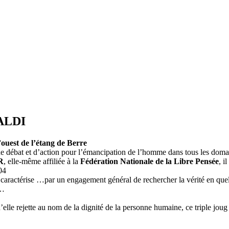
ALDI
uest de l’étang de Berre
 de débat et d’action pour l’émancipation de l’homme dans tous les domai
R
, elle-même affiliée à la
Fédération Nationale de la Libre Pensée
, i
04
aractérise …par un engagement général de rechercher la vérité en quelq
e…
elle rejette au nom de la dignité de la personne humaine, ce triple joug :