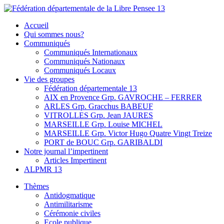
Skip
to
Fédération départementale de la Libre Pensee 13
Membre de la fédération Nationale de la Libre Pensée ni dieu ni maitr
Accueil
content
Qui sommes nous?
Communiqués
Communiqués Internationaux
Communiqués Nationaux
Communiqués Locaux
Vie des groupes
Fédération départementale 13
AIX en Provence Grp. GAVROCHE – FERRER
ARLES Grp. Gracchus BABEUF
VITROLLES Grp. Jean JAURES
MARSEILLE Grp. Louise MICHEL
MARSEILLE Grp. Victor Hugo Quatre Vingt Treize
PORT de BOUC Grp. GARIBALDI
Notre journal l’impertinent
Articles Impertinent
ALPMR 13
Thèmes
Antidogmatique
Antimilitarisme
Cérémonie civiles
Ecole publique