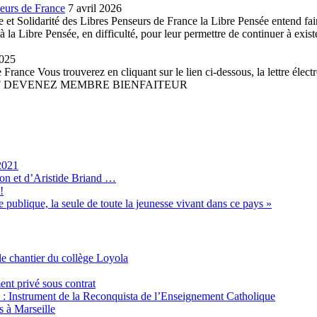
seurs de France
7 avril 2026
et Solidarité des Libres Penseurs de France la Libre Pensée entend faire 
la Libre Pensée, en difficulté, pour leur permettre de continuer à existe
2025
France Vous trouverez en cliquant sur le lien ci-dessous, la lettre élect
 PDF DEVENEZ MEMBRE BIENFAITEUR
2021
son et d’Aristide Briand …
!
 publique, la seule de toute la jeunesse vivant dans ce pays »
e chantier du collège Loyola
ent privé sous contrat
é : Instrument de la Reconquista de l’Enseignement Catholique
s à Marseille