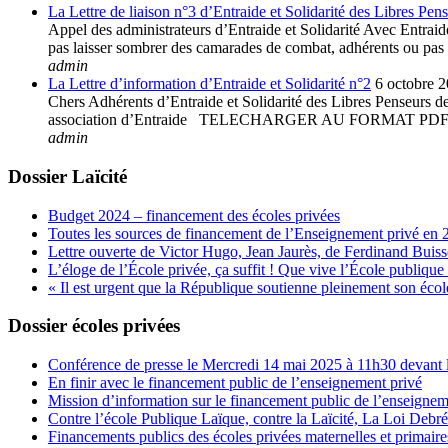
La Lettre de liaison n°3 d’Entraide et Solidarité des Libres Pen
Appel des administrateurs d’Entraide et Solidarité Avec Entraide 
pas laisser sombrer des camarades de combat, adhérents ou pas à 
admin
La Lettre d’information d’Entraide et Solidarité n°2
6 octobre 
Chers Adhérents d’Entraide et Solidarité des Libres Penseurs de 
association d’Entraide TELECHARGER AU FORMAT
admin
Dossier Laïcité
Budget 2024 – financement des écoles privées
Toutes les sources de financement de l’Enseignement privé en 
Lettre ouverte de Victor Hugo, Jean Jaurès, de Ferdinand Buis
L’éloge de l’École privée, ça suffit ! Que vive l’École publique 
« Il est urgent que la République soutienne pleinement son école
Dossier écoles privées
Conférence de presse le Mercredi 14 mai 2025 à 11h30 devant l
En finir avec le financement public de l’enseignement privé
Mission d’information sur le financement public de l’enseignem
Contre l’école Publique Laïque, contre la Laïcité, La Loi Debr
Financements publics des écoles privées maternelles et primaire