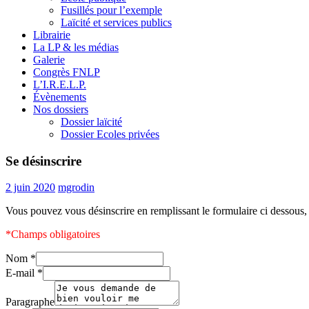
Fusillés pour l’exemple
Laïcité et services publics
Librairie
La LP & les médias
Galerie
Congrès FNLP
L’I.R.E.L.P.
Évènements
Nos dossiers
Dossier laïcité
Dossier Ecoles privées
Se désinscrire
2 juin 2020
mgrodin
Vous pouvez vous désinscrire en remplissant le formulaire ci dessous,
*Champs obligatoires
Nom
*
E-mail
*
Paragraphe