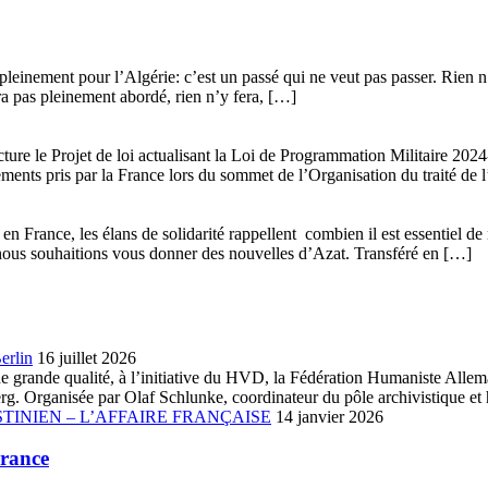
leinement pour l’Algérie: c’est un passé qui ne veut pas passer. Rien n’y
era pas pleinement abordé, rien n’y fera, […]
ture le Projet de loi actualisant la Loi de Programmation Militaire 20
gements pris par la France lors du sommet de l’Organisation du traité de 
n France, les élans de solidarité rappellent combien il est essentiel de 
que nous souhaitions vous donner des nouvelles d’Azat. Transféré en […]
erlin
16 juillet 2026
ue de grande qualité, à l’initiative du HVD, la Fédération Humaniste A
. Organisée par Olaf Schlunke, coordinateur du pôle archivistique et h
TINIEN – L’AFFAIRE FRANÇAISE
14 janvier 2026
France