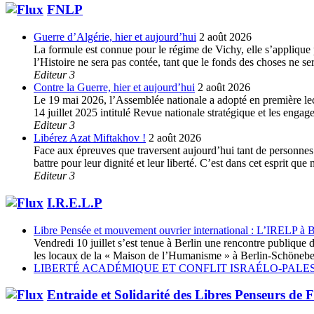
FNLP
Guerre d’Algérie, hier et aujourd’hui
2 août 2026
La formule est connue pour le régime de Vichy, elle s’applique p
l’Histoire ne sera pas contée, tant que le fonds des choses ne s
Editeur 3
Contre la Guerre, hier et aujourd’hui
2 août 2026
Le 19 mai 2026, l’Assemblée nationale a adopté en première lec
14 juillet 2025 intitulé Revue nationale stratégique et les enga
Editeur 3
Libérez Azat Miftakhov !
2 août 2026
Face aux épreuves que traversent aujourd’hui tant de personnes e
battre pour leur dignité et leur liberté. C’est dans cet esprit 
Editeur 3
I.R.E.L.P
Libre Pensée et mouvement ouvrier international : L’IRELP à B
Vendredi 10 juillet s’est tenue à Berlin une rencontre publiq
les locaux de la « Maison de l’Humanisme » à Berlin-Schöneberg
LIBERTÉ ACADÉMIQUE ET CONFLIT ISRAÉLO-PALES
Entraide et Solidarité des Libres Penseurs de 