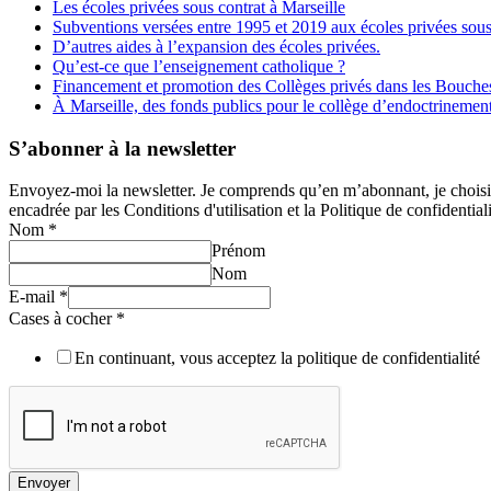
Les écoles privées sous contrat à Marseille
Subventions versées entre 1995 et 2019 aux écoles privées sous
D’autres aides à l’expansion des écoles privées.
Qu’est-ce que l’enseignement catholique ?
Financement et promotion des Collèges privés dans les Bouch
À Marseille, des fonds publics pour le collège d’endoctrineme
S’abonner à la newsletter
Envoyez-moi la newsletter. Je comprends qu’en m’abonnant, je choisis e
encadrée par les Conditions d'utilisation et la Politique de confidentiali
Nom
*
Prénom
Nom
E-mail
*
Cases à cocher
*
En continuant, vous acceptez la politique de confidentialité
Envoyer