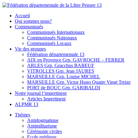
Skip
to
Fédération départementale de la Libre Pensee 13
Membre de la fédération Nationale de la Libre Pensée ni dieu ni
Accueil
content
maitre
Qui sommes nous?
Communiqués
Communiqués Internationaux
Communiqués Nationaux
Communiqués Locaux
Vie des groupes
Fédération départementale 13
AIX en Provence Grp. GAVROCHE – FERRER
ARLES Grp. Gracchus BABEUF
VITROLLES Grp. Jean JAURES
MARSEILLE Grp. Louise MICHEL
MARSEILLE Grp. Victor Hugo Quatre Vingt Treize
PORT de BOUC Grp. GARIBALDI
Notre journal l’impertinent
Articles Impertinent
ALPMR 13
Thèmes
Antidogmatique
Antimilitarisme
Cérémonie civiles
Ecole publique