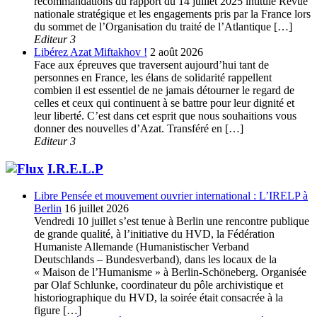
recommandations du rapport du 14 juillet 2025 intitulé Revue
nationale stratégique et les engagements pris par la France lors
du sommet de l’Organisation du traité de l’Atlantique […]
Editeur 3
Libérez Azat Miftakhov !
2 août 2026
Face aux épreuves que traversent aujourd’hui tant de
personnes en France, les élans de solidarité rappellent
combien il est essentiel de ne jamais détourner le regard de
celles et ceux qui continuent à se battre pour leur dignité et
leur liberté. C’est dans cet esprit que nous souhaitions vous
donner des nouvelles d’Azat. Transféré en […]
Editeur 3
I.R.E.L.P
Libre Pensée et mouvement ouvrier international : L’IRELP à
Berlin
16 juillet 2026
Vendredi 10 juillet s’est tenue à Berlin une rencontre publique
de grande qualité, à l’initiative du HVD, la Fédération
Humaniste Allemande (Humanistischer Verband
Deutschlands – Bundesverband), dans les locaux de la
« Maison de l’Humanisme » à Berlin-Schöneberg. Organisée
par Olaf Schlunke, coordinateur du pôle archivistique et
historiographique du HVD, la soirée était consacrée à la
figure […]