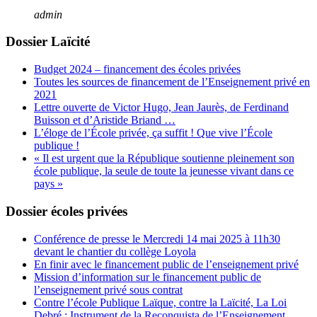
admin
Dossier Laïcité
Budget 2024 – financement des écoles privées
Toutes les sources de financement de l’Enseignement privé en
2021
Lettre ouverte de Victor Hugo, Jean Jaurès, de Ferdinand
Buisson et d’Aristide Briand …
L’éloge de l’École privée, ça suffit ! Que vive l’École
publique !
« Il est urgent que la République soutienne pleinement son
école publique, la seule de toute la jeunesse vivant dans ce
pays »
Dossier écoles privées
Conférence de presse le Mercredi 14 mai 2025 à 11h30
devant le chantier du collège Loyola
En finir avec le financement public de l’enseignement privé
Mission d’information sur le financement public de
l’enseignement privé sous contrat
Contre l’école Publique Laïque, contre la Laïcité, La Loi
Debré : Instrument de la Reconquista de l’Enseignement