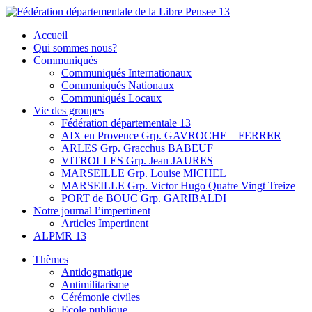
Skip
to
Fédération départementale de la Libre Pensee 13
Membre de la fédération Nationale de la Libre Pensée ni dieu ni
Accueil
content
maitre
Qui sommes nous?
Communiqués
Communiqués Internationaux
Communiqués Nationaux
Communiqués Locaux
Vie des groupes
Fédération départementale 13
AIX en Provence Grp. GAVROCHE – FERRER
ARLES Grp. Gracchus BABEUF
VITROLLES Grp. Jean JAURES
MARSEILLE Grp. Louise MICHEL
MARSEILLE Grp. Victor Hugo Quatre Vingt Treize
PORT de BOUC Grp. GARIBALDI
Notre journal l’impertinent
Articles Impertinent
ALPMR 13
Thèmes
Antidogmatique
Antimilitarisme
Cérémonie civiles
Ecole publique