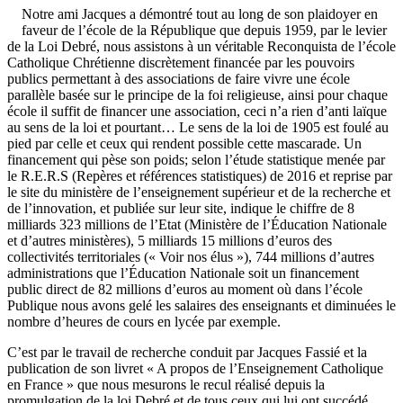
Notre ami Jacques a démontré tout au long de son plaidoyer en
faveur de l’école de la République que depuis 1959, par le levier
de la Loi Debré, nous assistons à un véritable Reconquista de l’école
Catholique Chrétienne discrètement financée par les pouvoirs
publics permettant à des associations de faire vivre une école
parallèle basée sur le principe de la foi religieuse, ainsi pour chaque
école il suffit de financer une association, ceci n’a rien d’anti laïque
au sens de la loi et pourtant… Le sens de la loi de 1905 est foulé au
pied par celle et ceux qui rendent possible cette mascarade. Un
financement qui pèse son poids; selon l’étude statistique menée par
le R.E.R.S (Repères et références statistiques) de 2016 et reprise par
le site du ministère de l’enseignement supérieur et de la recherche et
de l’innovation, et publiée sur leur site, indique le chiffre de 8
milliards 323 millions de l’Etat (Ministère de l’Éducation Nationale
et d’autres ministères), 5 milliards 15 millions d’euros des
collectivités territoriales (« Voir nos élus »), 744 millions d’autres
administrations que l’Éducation Nationale soit un financement
public direct de 82 millions d’euros au moment où dans l’école
Publique nous avons gelé les salaires des enseignants et diminuées le
nombre d’heures de cours en lycée par exemple.
C’est par le travail de recherche conduit par Jacques Fassié et la
publication de son livret « A propos de l’Enseignement Catholique
en France » que nous mesurons le recul réalisé depuis la
promulgation de la loi Debré et de tous ceux qui lui ont succédé