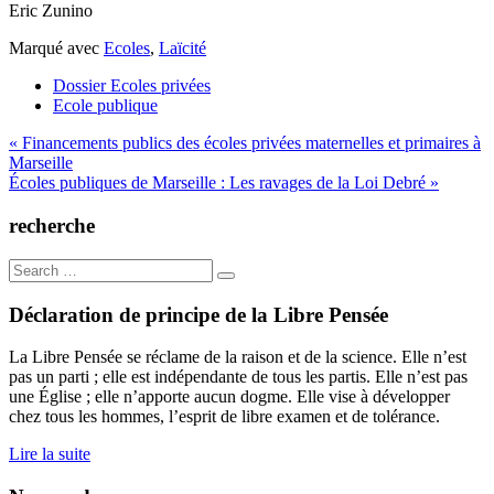
Eric Zunino
Marqué avec
Ecoles
,
Laïcité
Dossier Ecoles privées
Ecole publique
Navigation
« Financements publics des écoles privées maternelles et primaires à
Marseille
de
Écoles publiques de Marseille : Les ravages de la Loi Debré »
l’article
recherche
Search
for:
Déclaration de principe de la Libre Pensée
La Libre Pensée se réclame de la raison et de la science. Elle n’est
pas un parti ; elle est indépendante de tous les partis. Elle n’est pas
une Église ; elle n’apporte aucun dogme. Elle vise à développer
chez tous les hommes, l’esprit de libre examen et de tolérance.
Lire la suite