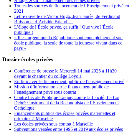
Budget 2024 – financement des écoles privées
Toutes les sources de financement de l’Enseignement privé en
2021
Lettre ouverte de Victor Hugo, Jean Jaurès, de Ferdinand
Buisson et d’Aristide Briand …
L’éloge de l’École privée, ça suffit ! Que vive l’École
publique !
« Il est urgent que la République soutienne pleinement son
école publique, la seule de toute la jeunesse vivant dans ce
pays »
Dossier écoles privées
Conférence de presse le Mercredi 14 mai 2025 à 11h30
devant le chantier du collège Loyola
En finir avec le financement public de l’enseignement privé
Mission d’information sur le financement public de
l’enseignement privé sous contrat
Contre l’école Publique Laïque, contre la Laïcité, La Loi
Debré : Instrument de la Reconquista de l’Enseignement
Catholique
Financements publics des écoles privées maternelles et
primaires à Marseille
Les écoles privées sous contrat à Marseille
Subventions versées entre 1995 et 2019 aux écoles privées