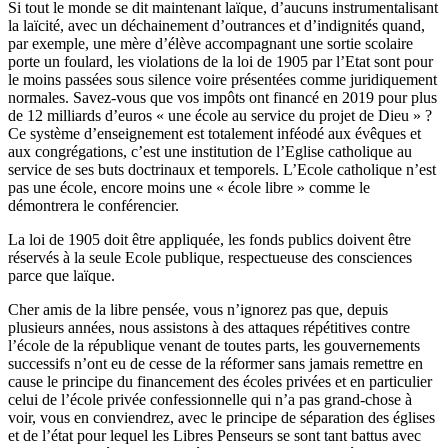
Si tout le monde se dit maintenant laïque, d’aucuns instrumentalisant
la laïcité, avec un déchainement d’outrances et d’indignités quand,
par exemple, une mère d’élève accompagnant une sortie scolaire
porte un foulard, les violations de la loi de 1905 par l’Etat sont pour
le moins passées sous silence voire présentées comme juridiquement
normales. Savez-vous que vos impôts ont financé en 2019 pour plus
de 12 milliards d’euros « une école au service du projet de Dieu » ?
Ce système d’enseignement est totalement inféodé aux évêques et
aux congrégations, c’est une institution de l’Eglise catholique au
service de ses buts doctrinaux et temporels. L’Ecole catholique n’est
pas une école, encore moins une « école libre » comme le
démontrera le conférencier.
La loi de 1905 doit être appliquée, les fonds publics doivent être
réservés à la seule Ecole publique, respectueuse des consciences
parce que laïque.
Cher amis de la libre pensée, vous n’ignorez pas que, depuis
plusieurs années, nous assistons à des attaques répétitives contre
l’école de la république venant de toutes parts, les gouvernements
successifs n’ont eu de cesse de la réformer sans jamais remettre en
cause le principe du financement des écoles privées et en particulier
celui de l’école privée confessionnelle qui n’a pas grand-chose à
voir, vous en conviendrez, avec le principe de séparation des églises
et de l’état pour lequel les Libres Penseurs se sont tant battus avec