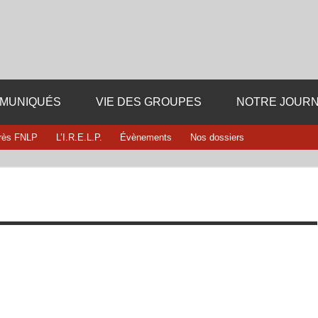
Fédération département
i dieu ni maitre
13
MUNIQUÉS
VIE DES GROUPES
NOTRE JOURN
rès FNLP
L’I.R.E.L.P.
Évènements
Nos dossiers