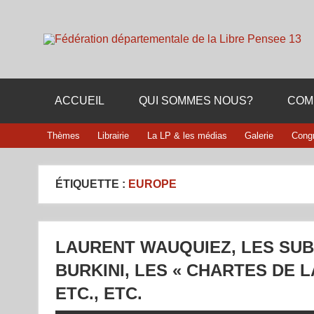
Skip
to
content
Membre de la fédération Nationale de la Libre Pensée n
ACCUEIL
QUI SOMMES NOUS?
COM
Thèmes
Librairie
La LP & les médias
Galerie
Cong
ÉTIQUETTE :
EUROPE
LAURENT WAUQUIEZ, LES SUB
BURKINI, LES « CHARTES DE L
ETC., ETC.