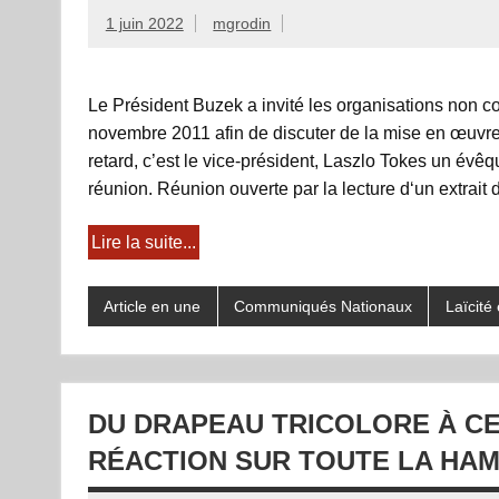
1 juin 2022
mgrodin
Le Président Buzek a invité les organisations non 
novembre 2011 afin de discuter de la mise en œuvre d
retard, c’est le vice-président, Laszlo Tokes un évê
réunion. Réunion ouverte par la lecture d‘un extrait d
Lire la suite...
Article en une
Communiqués Nationaux
Laïcité 
DU DRAPEAU TRICOLORE À CE
RÉACTION SUR TOUTE LA HAM