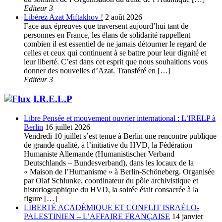
Editeur 3
Libérez Azat Miftakhov !
2 août 2026
Face aux épreuves que traversent aujourd’hui tant de
personnes en France, les élans de solidarité rappellent
combien il est essentiel de ne jamais détourner le regard de
celles et ceux qui continuent à se battre pour leur dignité et
leur liberté. C’est dans cet esprit que nous souhaitions vous
donner des nouvelles d’Azat. Transféré en […]
Editeur 3
I.R.E.L.P
Libre Pensée et mouvement ouvrier international : L’IRELP à
Berlin
16 juillet 2026
Vendredi 10 juillet s’est tenue à Berlin une rencontre publique
de grande qualité, à l’initiative du HVD, la Fédération
Humaniste Allemande (Humanistischer Verband
Deutschlands – Bundesverband), dans les locaux de la
« Maison de l’Humanisme » à Berlin-Schöneberg. Organisée
par Olaf Schlunke, coordinateur du pôle archivistique et
historiographique du HVD, la soirée était consacrée à la
figure […]
LIBERTÉ ACADÉMIQUE ET CONFLIT ISRAÉLO-
PALESTINIEN – L’AFFAIRE FRANÇAISE
14 janvier