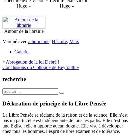
« lecture texte Victor
« Lecture texte Victor
Hugo »
Hugo »
Autour de la librairie
Marqué avec
album_une
,
Histoire
,
Mars
Galerie
Navigation
« Abrogation de la loi Debré !
Conclusions du Colloque de Beyrouth »
de
l’article
recherche
Search
for:
Déclaration de principe de la Libre Pensée
La Libre Pensée se réclame de la raison et de la science. Elle n’est
pas un parti ; elle est indépendante de tous les partis. Elle n’est pas
une Église ; elle n’apporte aucun dogme. Elle vise à développer
chez tous les hommes, l’esprit de libre examen et de tolérance.