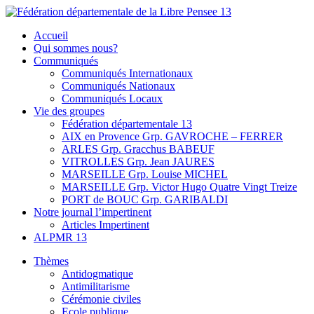
Skip
to
Fédération départementale de la Libre Pensee 13
Membre de la fédération Nationale de la Libre Pensée ni dieu ni
Accueil
content
maitre
Qui sommes nous?
Communiqués
Communiqués Internationaux
Communiqués Nationaux
Communiqués Locaux
Vie des groupes
Fédération départementale 13
AIX en Provence Grp. GAVROCHE – FERRER
ARLES Grp. Gracchus BABEUF
VITROLLES Grp. Jean JAURES
MARSEILLE Grp. Louise MICHEL
MARSEILLE Grp. Victor Hugo Quatre Vingt Treize
PORT de BOUC Grp. GARIBALDI
Notre journal l’impertinent
Articles Impertinent
ALPMR 13
Thèmes
Antidogmatique
Antimilitarisme
Cérémonie civiles
Ecole publique