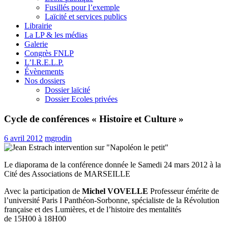
Fusillés pour l’exemple
Laïcité et services publics
Librairie
La LP & les médias
Galerie
Congrès FNLP
L’I.R.E.L.P.
Évènements
Nos dossiers
Dossier laïcité
Dossier Ecoles privées
Cycle de conférences « Histoire et Culture »
6 avril 2012
mgrodin
Le diaporama de la conférence donnée le Samedi 24 mars 2012 à la
Cité des Associations de MARSEILLE
Avec la participation de
Michel VOVELLE
Professeur émérite de
l’université Paris I Panthéon-Sorbonne, spécialiste de la Révolution
française et des Lumières, et de l’histoire des mentalités
de 15H00 à 18H00