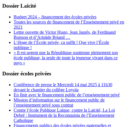
Dossier Laïcité
Budget 2024 – financement des écoles privées
Toutes les sources de financement de l’Enseignement privé en
2021
Lettre ouverte de Victor Hugo, Jean Jaurès, de Ferdinand
Buisson et d’Aristide Briand …
L’éloge de l’École privée, ça suffit ! Que vive l’École
publique !
« Il est urgent que la République soutienne pleinement son
école publique, la seule de toute la jeunesse vivant dans ce
pays »
Dossier écoles privées
Conférence de presse le Mercredi 14 mai 2025 à 11h30
devant le chantier du collège Loyola
En finir avec le financement public de l’enseignement privé
Mission d’information sur le financement public de
l’enseignement privé sous contrat
Contre l’école Publique Laïque, contre la Laïcité, La Loi
Debré : Instrument de la Reconquista de l’Enseignement
Catholique
Financements publics des écoles privées maternelles et