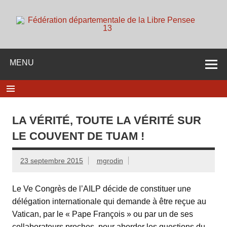
Skip
to
content
d
Membre de la fédération Nationale de la Libre Pensée ni
dieu ni maitre
MENU
LA VÉRITÉ, TOUTE LA VÉRITÉ SUR
LE COUVENT DE TUAM !
23 septembre 2015
mgrodin
Le Ve Congrès de l’AILP décide de constituer une
délégation internationale qui demande à être reçue au
Vatican, par le « Pape François » ou par un de ses
collaborateurs proches, pour aborder les questions du