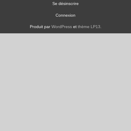
Se désinscrire
Connexion
Produit par
WordPress
et
thème LP13
.