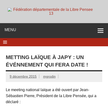
Skip
to
content
d
Membre de la fédération Nationale de la Libre Pensée ni
dieu ni maitre
MENU
METTING LAÏQUE À JAPY : UN
ÉVÉNNEMENT QUI FERA DATE !
9 décembre 2015
mgrodin
Le meeting national laïque a été ouvert par Jean-
Sébastien Pierre, Président de la Libre Pensée, qui a
déclaré :