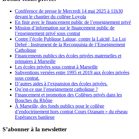
Conférence de presse le Mercredi 14 mai 2025 à 11h30
devant le chantier du collège Loyola
En finir avec le financement public de l’enseignement privé
Mission d’information sur le financement public de
l’enseignement privé sous contrat
Contre l’école Publique Laïque, contre la Laïcité, La Loi
Debré : Instrument de la Reconquista de l’Enseignement
Catholique
Financements publics des écoles privées maternelles et
primaires à Marseille
Les écoles privées sous contrat à Marseille
Subventions versées entre 1995 et 2019 aux écoles privées
sous contrat.
D’autres aides à l’expansion des écoles privées.
Qu’est-ce que l’enseignement catholique ?
Financement et promotion des Collèges privés dans les
Bouches du Rhône
À Marseille, des fonds publics pour le collège
d’endoctrinement hors contrat Cours Ozanam » du réseau
Espérances banlieue
S’abonner à la newsletter