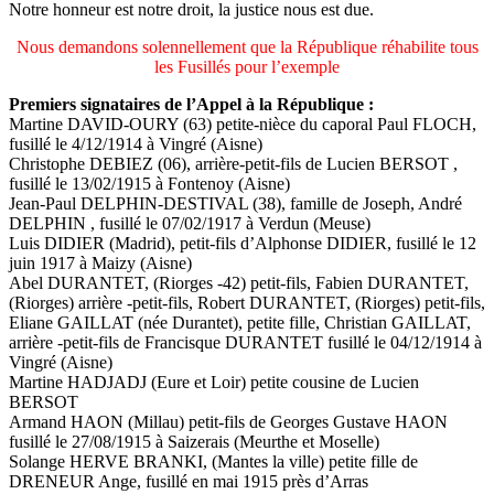
Notre honneur est notre droit, la justice nous est due.
Nous demandons solennellement que la République réhabilite tous
les Fusillés pour l’exemple
Premiers signataires de l’Appel à la République :
Martine DAVID-OURY (63) petite-nièce du caporal Paul FLOCH,
fusillé le 4/12/1914 à Vingré (Aisne)
Christophe DEBIEZ (06), arrière-petit-fils de Lucien BERSOT ,
fusillé le 13/02/1915 à Fontenoy (Aisne)
Jean-Paul DELPHIN-DESTIVAL (38), famille de Joseph, André
DELPHIN , fusillé le 07/02/1917 à Verdun (Meuse)
Luis DIDIER (Madrid), petit-fils d’Alphonse DIDIER, fusillé le 12
juin 1917 à Maizy (Aisne)
Abel DURANTET, (Riorges -42) petit-fils, Fabien DURANTET,
(Riorges) arrière -petit-fils, Robert DURANTET, (Riorges) petit-fils,
Eliane GAILLAT (née Durantet), petite fille, Christian GAILLAT,
arrière -petit-fils de Francisque DURANTET fusillé le 04/12/1914 à
Vingré (Aisne)
Martine HADJADJ (Eure et Loir) petite cousine de Lucien
BERSOT
Armand HAON (Millau) petit-fils de Georges Gustave HAON
fusillé le 27/08/1915 à Saizerais (Meurthe et Moselle)
Solange HERVE BRANKI, (Mantes la ville) petite fille de
DRENEUR Ange, fusillé en mai 1915 près d’Arras