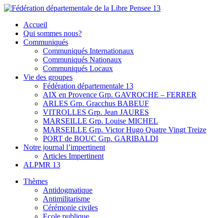
Skip
to
Fédération départementale de la Libre Pensee 13
Membre de la fédération Nationale de la Libre Pensée ni dieu ni
Accueil
content
maitre
Qui sommes nous?
Communiqués
Communiqués Internationaux
Communiqués Nationaux
Communiqués Locaux
Vie des groupes
Fédération départementale 13
AIX en Provence Grp. GAVROCHE – FERRER
ARLES Grp. Gracchus BABEUF
VITROLLES Grp. Jean JAURES
MARSEILLE Grp. Louise MICHEL
MARSEILLE Grp. Victor Hugo Quatre Vingt Treize
PORT de BOUC Grp. GARIBALDI
Notre journal l’impertinent
Articles Impertinent
ALPMR 13
Thèmes
Antidogmatique
Antimilitarisme
Cérémonie civiles
Ecole publique