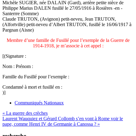
Michèle SUGIER, née DALAIN (Gard), arrière petite nièce de
Philippe Marius DALEN fusillé le 27/05/1916 à Rosières -en -
Santerrre (Somme)
Claude TRUTON, (Avignon) petit-neveu, Jean TRUTON,
(Alfortville) petit-neveu d’Albert TRUTON, fusillé le 16/06/1917 à
Pargnan (Aisne)
Membre d’une famille de Fusillé pour l’exemple de la Guerre de
1914-1918, je m’associe à cet appel :
[(Signature :
Nom : Prénom :
Famille du Fusillé pour l’exemple :
Condamné à mort et fusillé en :
)]
Communiqués Nationaux
Navigation
« La guerre des crèches
Laurent Wauquiez et Gérard Collomb s’en vont à Rome voir le
de
pape, comme Henri IV de Germanie à Canossa ? »
l’article
recherche