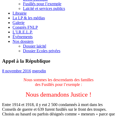
Fusillés pour l’exemple
Laïcité et services publics
Librairie
La LP & les médias
Galerie
Congrès FNLP
L’I.R.E.L.P.
Évènements
Nos dossiers
Dossier laïcité
Dossier Ecoles privées
Appel à la République
8 novembre 2016
mgrodin
Nous sommes les descendants des familles
des Fusillés pour l’exemple :
Nous demandons Justice !
Entre 1914 et 1918, il y eut 2 500 condamnés à mort dans les
Conseils de guerre et 639 furent fusillés sur le front des troupes.
Choisis au hasard ou parfois désignés comme « meneurs » parce que