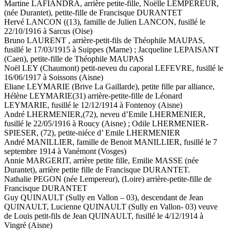
Martine LAFIANDRA, arrière petite-fille, Noëlle LEMPEREUR,
(née Durantet), petite-fille de Francisque DURANTET
Hervé LANCON ((13), famille de Julien LANCON, fusillé le
22/10/1916 à Sarcus (Oise)
Bruno LAURENT , arrière-petit-fils de Théophile MAUPAS,
fusillé le 17/03/1915 à Suippes (Marne) ; Jacqueline LEPAISANT
(Caen), petite-fille de Théophile MAUPAS
Noël LEY (Chaumont) petit-neveu du caporal LEFEVRE, fusillé le
16/06/1917 à Soissons (Aisne)
Eliane LEYMARIE (Brive La Gaillarde), petite fille par alliance,
Hélène LEYMARIE(31) arrière-petite-fille de Léonard
LEYMARIE, fusillé le 12/12/1914 à Fontenoy (Aisne)
André LHERMENIER,(72), neveu d’Emile LHERMENIER,
fusillé le 22/05/1916 à Roucy (Aisne) ; Odile LHERMENIER-
SPIESER, (72), petite-niéce d’ Emile LHERMENIER
André MANILLIER, famille de Benoit MANILLIER, fusillé le 7
septembre 1914 à Vanémont (Vosges)
Annie MARGERIT, arrière petite fille, Emilie MASSE (née
Durantet), arrière petite fille de Francisque DURANTET.
Nathalie PEGON (née Lempereur), (Loire) arrière-petite-fille de
Francisque DURANTET
Guy QUINAULT (Sully en Vallon – 03), descendant de Jean
QUINAULT, Lucienne QUINAULT (Sully en Vallon- 03) veuve
de Louis petit-fils de Jean QUINAULT, fusillé le 4/12/1914 à
Vingré (Aisne)