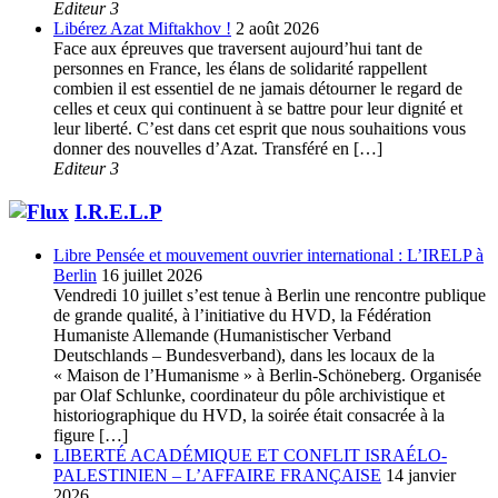
Editeur 3
Libérez Azat Miftakhov !
2 août 2026
Face aux épreuves que traversent aujourd’hui tant de
personnes en France, les élans de solidarité rappellent
combien il est essentiel de ne jamais détourner le regard de
celles et ceux qui continuent à se battre pour leur dignité et
leur liberté. C’est dans cet esprit que nous souhaitions vous
donner des nouvelles d’Azat. Transféré en […]
Editeur 3
I.R.E.L.P
Libre Pensée et mouvement ouvrier international : L’IRELP à
Berlin
16 juillet 2026
Vendredi 10 juillet s’est tenue à Berlin une rencontre publique
de grande qualité, à l’initiative du HVD, la Fédération
Humaniste Allemande (Humanistischer Verband
Deutschlands – Bundesverband), dans les locaux de la
« Maison de l’Humanisme » à Berlin-Schöneberg. Organisée
par Olaf Schlunke, coordinateur du pôle archivistique et
historiographique du HVD, la soirée était consacrée à la
figure […]
LIBERTÉ ACADÉMIQUE ET CONFLIT ISRAÉLO-
PALESTINIEN – L’AFFAIRE FRANÇAISE
14 janvier
2026