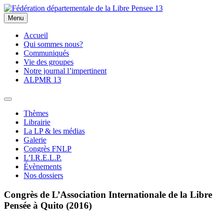
Skip
to
Menu
Fédération départementale de la Libre Pensee 13
Membre de la fédération Nationale de la Libre Pensée ni dieu ni
content
maitre
Accueil
Qui sommes nous?
Communiqués
Vie des groupes
Notre journal l’impertinent
ALPMR 13
Thèmes
Librairie
La LP & les médias
Galerie
Congrès FNLP
L’I.R.E.L.P.
Évènements
Nos dossiers
Congrès de L’Association Internationale de la Libre
Pensée à Quito (2016)