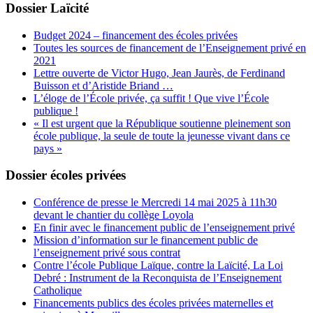
Dossier Laïcité
Budget 2024 – financement des écoles privées
Toutes les sources de financement de l’Enseignement privé en
2021
Lettre ouverte de Victor Hugo, Jean Jaurès, de Ferdinand
Buisson et d’Aristide Briand …
L’éloge de l’École privée, ça suffit ! Que vive l’École
publique !
« Il est urgent que la République soutienne pleinement son
école publique, la seule de toute la jeunesse vivant dans ce
pays »
Dossier écoles privées
Conférence de presse le Mercredi 14 mai 2025 à 11h30
devant le chantier du collège Loyola
En finir avec le financement public de l’enseignement privé
Mission d’information sur le financement public de
l’enseignement privé sous contrat
Contre l’école Publique Laïque, contre la Laïcité, La Loi
Debré : Instrument de la Reconquista de l’Enseignement
Catholique
Financements publics des écoles privées maternelles et