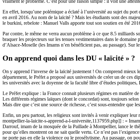
vraiment le problème. C’est pour une raison simple : il voit une atteinte
En effet, lorsqu’une polémique a éclaté à l’université au sujet du port d
en avril 2016. Au nom de la laïcité ? Mais les étudiants sont des maje
le burkini, rebelote : Manuel Valls apporte tout son soutien en été 201
Par contre, le même ne verra aucun problème à ce que 8.5 milliards so
braquer les projecteurs sur les tenues vestimentaires dans le domaine p
d’Alsace-Moselle (les Imams n’en bénéficient pas, au passage). Sur les 
On apprend quoi dans les DU « laïcité » ?
On y apprend l’inverse de la laïcité justement ! On comprend mieux leu
département, le Préfet a proposé aux universités de créer un de ces dip
les universités avec la doyenne de la faculté libre d’études politiques,
Le Préfet explique : la France connait plusieurs régimes en matière de l
Les différents régimes laïques (dont le concordat) sont, toujours selon 
Mais dire que c’est une source de richesse, c’est sous-entendre que les 
Enfin, un peu partout, les religieux sont invités à venir expliquer leur
montpellier-la-laicite-s-apprend-a-l-universite,1137959.php]] : « Ima
Darrouf, imam de la mosquée de la Paillade à Montpellier, lance le thème
pour qu’elles montrent on ne sait quelle vertu. Ce n’est pas l’exigence
ne porte pas en elle la violence ou le prosélytisme. Au passage, on pou