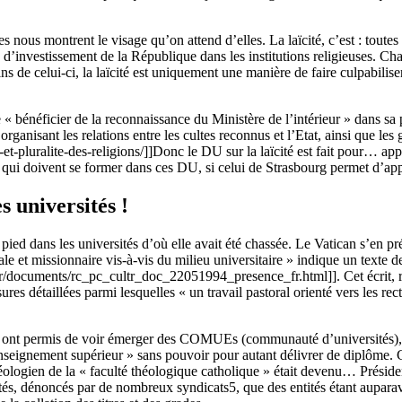
es nous montrent le visage qu’on attend d’elles. La laïcité, c’est : toutes 
d’investissement de la République dans les institutions religieuses. Ch
de celui-ci, la laïcité est uniquement une manière de faire culpabiliser
 « bénéficier de la reconnaissance du Ministère de l’intérieur » dans sa 
l organisant les relations entre les cultes reconnus et l’Etat, ainsi que 
-et-pluralite-des-religions/]]Donc le DU sur la laïcité est fait pour… appre
ui doivent se former dans ces DU, si celui de Strasbourg permet d’appr
s universités !
pied dans les universités d’où elle avait été chassée. Le Vatican s’en pré
 et missionnaire vis-à-vis du milieu universitaire » indique un texte de
r/documents/rc_pc_cultr_doc_22051994_presence_fr.html]]. Cet écrit, ra
es détaillées parmi lesquelles « un travail pastoral orienté vers les rect
o ont permis de voir émerger des COMUEs (communauté d’universités), in
« enseignement supérieur » sans pouvoir pour autant délivrer de diplôme. C
héologien de la « faculté théologique catholique » était devenu… Présid
s, dénoncés par de nombreux syndicats5, que des entités étant auparava