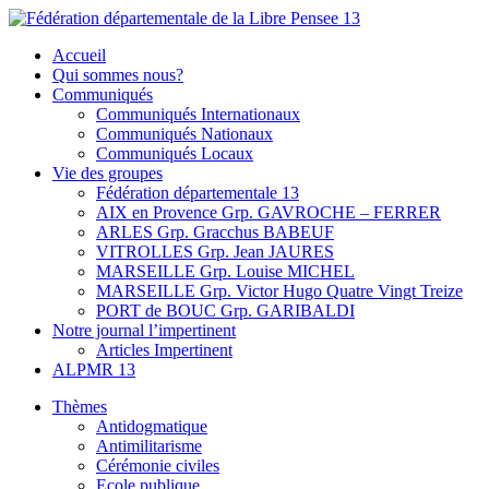
Skip
to
Fédération départementale de la Libre Pensee 13
Membre de la fédération Nationale de la Libre Pensée ni dieu ni maitr
Accueil
content
Qui sommes nous?
Communiqués
Communiqués Internationaux
Communiqués Nationaux
Communiqués Locaux
Vie des groupes
Fédération départementale 13
AIX en Provence Grp. GAVROCHE – FERRER
ARLES Grp. Gracchus BABEUF
VITROLLES Grp. Jean JAURES
MARSEILLE Grp. Louise MICHEL
MARSEILLE Grp. Victor Hugo Quatre Vingt Treize
PORT de BOUC Grp. GARIBALDI
Notre journal l’impertinent
Articles Impertinent
ALPMR 13
Thèmes
Antidogmatique
Antimilitarisme
Cérémonie civiles
Ecole publique