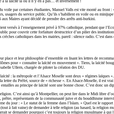
 à la laïcité là où il n’y en a pas… et inversement !
u voile par certaines étudiantes, Manuel Valls est vite monté au front : «
urs, usagers du service public. Qu’ils s’habillent en voile ou en minijup
6 aux Maires ayant décidé de prendre des arrêts anti-burkini.
ient versés à l’enseignement privé à 97% catholique, pendant que l’Eco
ublic pour couvrir cette forfaiture destructrice d’un pilier des institut
crèches catholiques dans les mairies, pareil : silence radio. C’est dans
r place et leur philosophie d’ensemble en lisant les lettres de recomman
lômes pour « connaitre la laïcité en mouvement ». Tiens, la laïcité bouge
 Isabelle Ullern, chargée de piloter la création des DU.
aïcité : la métropole et l’Alsace Moselle sont deux « régimes laïques ». 
la lettre du Préfet, source de « richesse ». En Alsace-Moselle, il est vra
entailles au principe de laïcité sont une bonne chose. C’est donc un diplô
 religion. C’est ainsi qu’à Montpellier, on peut lire dans le Midi libre d
m, prêtre, représentants de la communauté juive et du bouddhisme inter
 du jour : « Le statut de la femme dans l’Islam. » Quel est le rapport ave
 (tout à fait vaine) de demander à telle religion (au hasard, la religion
rrait se demander pourquoi c’est toujours la religion musulmane à qui l’o