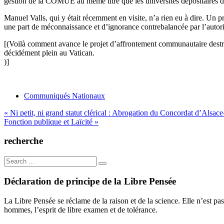
gestion de la COMUE au même titre que les universités dépositaires de l
Manuel Valls, qui y était récemment en visite, n’a rien eu à dire. Un p
une part de méconnaissance et d’ignorance contrebalancée par l’autori
[(Voilà comment avance le projet d’affrontement communautaire destr
décidément plein au Vatican.
)]
Communiqués Nationaux
Navigation
« Ni petit, ni grand statut clérical : Abrogation du Concordat d’Alsac
Fonction publique et Laïcité »
de
l’article
recherche
Search
for:
Déclaration de principe de la Libre Pensée
La Libre Pensée se réclame de la raison et de la science. Elle n’est pas
hommes, l’esprit de libre examen et de tolérance.