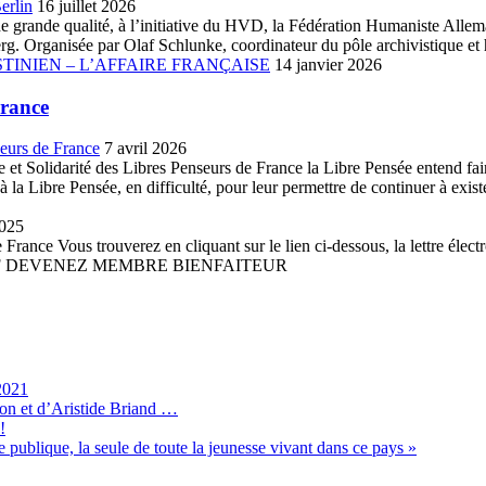
erlin
16 juillet 2026
ue de grande qualité, à l’initiative du HVD, la Fédération Humaniste A
. Organisée par Olaf Schlunke, coordinateur du pôle archivistique et h
TINIEN – L’AFFAIRE FRANÇAISE
14 janvier 2026
France
seurs de France
7 avril 2026
et Solidarité des Libres Penseurs de France la Libre Pensée entend faire 
la Libre Pensée, en difficulté, pour leur permettre de continuer à existe
2025
France Vous trouverez en cliquant sur le lien ci-dessous, la lettre élect
 PDF DEVENEZ MEMBRE BIENFAITEUR
2021
son et d’Aristide Briand …
!
 publique, la seule de toute la jeunesse vivant dans ce pays »