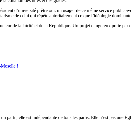
a collation des titres et des grades.
résident d’université prêtre oui, un usager de ce même service public ave
tarisme de celui qui répète autoritairement ce que l’idéologie dominant
ucteur de la laïcité et de la République. Un projet dangereux porté pa
e-Moselle !
 un parti ; elle est indépendante de tous les partis. Elle n’est pas une É