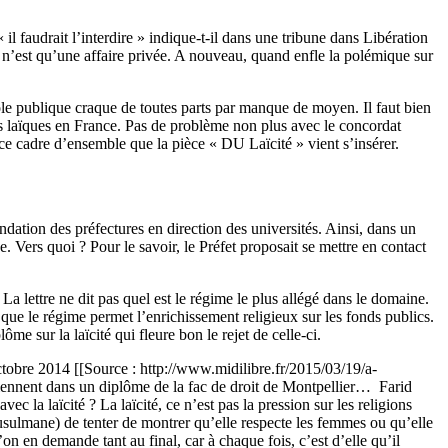
 il faudrait l’interdire » indique-t-il dans une tribune dans Libération
e n’est qu’une affaire privée. A nouveau, quand enfle la polémique sur
le publique craque de toutes parts par manque de moyen. Il faut bien
ions laïques en France. Pas de problème non plus avec le concordat
 ce cadre d’ensemble que la pièce « DU Laïcité » vient s’insérer.
dation des préfectures en direction des universités. Ainsi, dans un
. Vers quoi ? Pour le savoir, le Préfet proposait se mettre en contact
La lettre ne dit pas quel est le régime le plus allégé dans le domaine.
i que le régime permet l’enrichissement religieux sur les fonds publics.
me sur la laïcité qui fleure bon le rejet de celle-ci.
’octobre 2014 [[Source : http://www.midilibre.fr/2015/03/19/a-
viennent dans un diplôme de la fac de droit de Montpellier… Farid
c la laïcité ? La laïcité, ce n’est pas la pression sur les religions
 musulmane) de tenter de montrer qu’elle respecte les femmes ou qu’elle
n en demande tant au final, car à chaque fois, c’est d’elle qu’il