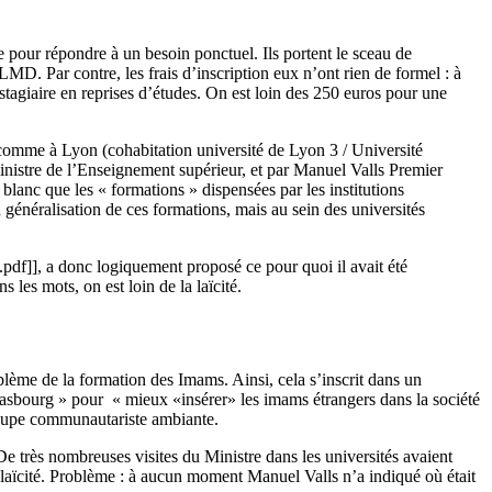
pour répondre à un besoin ponctuel. Ils portent le sceau de
 LMD. Par contre, les frais d’inscription eux n’ont rien de formel : à
stagiaire en reprises d’études. On est loin des 250 euros pour une
é comme à Lyon (cohabitation université de Lyon 3 / Université
nistre de l’Enseignement supérieur, et par Manuel Valls Premier
 blanc que les « formations » dispensées par les institutions
 généralisation de ces formations, mais au sein des universités
pdf]], a donc logiquement proposé ce pour quoi il avait été
les mots, on est loin de la laïcité.
blème de la formation des Imams. Ainsi, cela s’inscrit dans un
Strasbourg » pour « mieux «insérer» les imams étrangers dans la société
 soupe communautariste ambiante.
 De très nombreuses visites du Ministre dans les universités avaient
 laïcité. Problème : à aucun moment Manuel Valls n’a indiqué où était