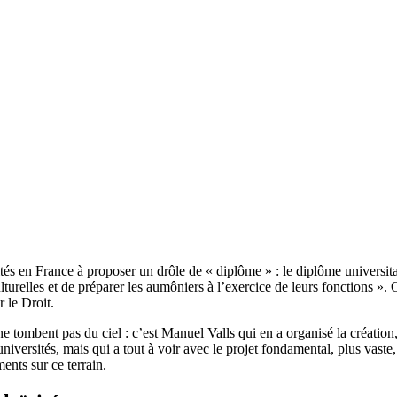
és en France à proposer un drôle de « diplôme » : le diplôme universitair
ulturelles et de préparer les aumôniers à l’exercice de leurs fonctions ». O
 le Droit.
e tombent pas du ciel : c’est Manuel Valls qui en a organisé la création, 
ersités, mais qui a tout à voir avec le projet fondamental, plus vaste, d
ents sur ce terrain.