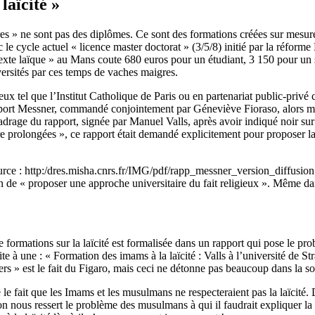
laïcité »
s » ne sont pas des diplômes. Ce sont des formations créées sur mesure 
c le cycle actuel « licence master doctorat » (3/5/8) initié par la réforme
ntexte laïque » au Mans coute 680 euros pour un étudiant, 3 150 pour un 
ersités par ces temps de vaches maigres.
ieux tel que l’Institut Catholique de Paris ou en partenariat public-priv
pport Messner, commandé conjointement par Géneviève Fioraso, alors mi
cadrage du rapport, signée par Manuel Valls, après avoir indiqué noir sur
re prolongées », ce rapport était demandé explicitement pour proposer la
urce : http:/dres.misha.cnrs.fr/IMG/pdf/rapp_messner_version_diffusion.
de « proposer une approche universitaire du fait religieux ». Même dans 
 formations sur la laïcité est formalisée dans un rapport qui pose le pro
ite à une : « Formation des imams à la laïcité : Valls à l’université de 
gers » est le fait du Figaro, mais ceci ne détonne pas beaucoup dans la
 le fait que les Imams et les musulmans ne respecteraient pas la laïcité.
n nous ressert le problème des musulmans à qui il faudrait expliquer la