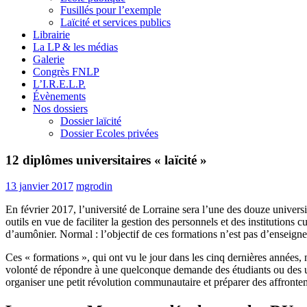
Fusillés pour l’exemple
Laïcité et services publics
Librairie
La LP & les médias
Galerie
Congrès FNLP
L’I.R.E.L.P.
Évènements
Nos dossiers
Dossier laïcité
Dossier Ecoles privées
12 diplômes universitaires « laïcité »
13 janvier 2017
mgrodin
En février 2017, l’université de Lorraine sera l’une des douze universit
outils en vue de faciliter la gestion des personnels et des institutions c
d’aumônier. Normal : l’objectif de ces formations n’est pas d’enseigner
Ces « formations », qui ont vu le jour dans les cinq dernières années, n
volonté de répondre à une quelconque demande des étudiants ou des univ
organiser une petit révolution communautaire et préparer des affrontem