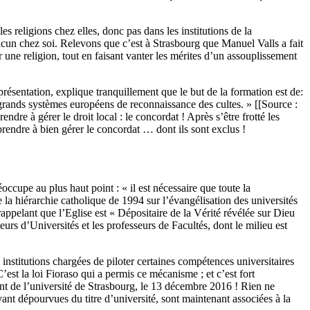
les religions chez elles, donc pas dans les institutions de la
acun chez soi. Relevons que c’est à Strasbourg que Manuel Valls a fait
 une religion, tout en faisant vanter les mérites d’un assouplissement
présentation, explique tranquillement que le but de la formation est de:
les grands systèmes européens de reconnaissance des cultes. » [[Source :
ndre à gérer le droit local : le concordat ! Après s’être frotté les
endre à bien gérer le concordat … dont ils sont exclus !
occupe au plus haut point : « il est nécessaire que toute la
 la hiérarchie catholique de 1994 sur l’évangélisation des universités
ppelant que l’Eglise est « Dépositaire de la Vérité révélée sur Dieu
eurs d’Universités et les professeurs de Facultés, dont le milieu est
stitutions chargées de piloter certaines compétences universitaires
’est la loi Fioraso qui a permis ce mécanisme ; et c’est fort
ent de l’université de Strasbourg, le 13 décembre 2016 ! Rien ne
nt dépourvues du titre d’université, sont maintenant associées à la