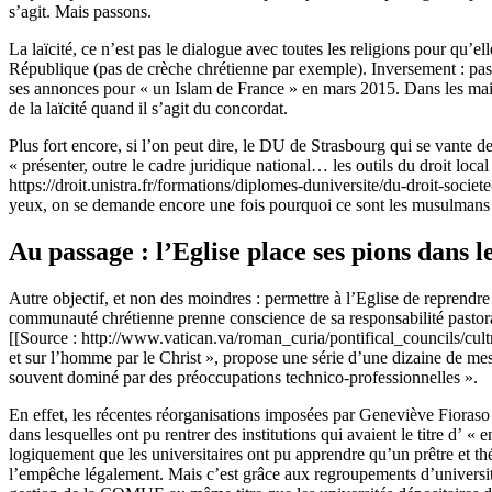
s’agit. Mais passons.
La laïcité, ce n’est pas le dialogue avec toutes les religions pour qu’ell
République (pas de crèche chrétienne par exemple). Inversement : pas 
ses annonces pour « un Islam de France » en mars 2015. Dans les mains 
de la laïcité quand il s’agit du concordat.
Plus fort encore, si l’on peut dire, le DU de Strasbourg qui se vante de
« présenter, outre le cadre juridique national… les outils du droit loca
https://droit.unistra.fr/formations/diplomes-duniversite/du-droit-societe
yeux, on se demande encore une fois pourquoi ce sont les musulmans q
Au passage : l’Eglise place ses pions dans le
Autre objectif, et non des moindres : permettre à l’Eglise de reprendre 
communauté chrétienne prenne conscience de sa responsabilité pastorale
[[Source : http://www.vatican.va/roman_curia/pontifical_councils/cult
et sur l’homme par le Christ », propose une série d’une dizaine de mesur
souvent dominé par des préoccupations technico-professionnelles ».
En effet, les récentes réorganisations imposées par Geneviève Fioras
dans lesquelles ont pu rentrer des institutions qui avaient le titre d’ 
logiquement que les universitaires ont pu apprendre qu’un prêtre et t
l’empêche légalement. Mais c’est grâce aux regroupements d’université