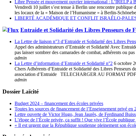
Libre Pensée et mouvement ouvrier international : L’IRELP à B
Vendredi 10 juillet s’est tenue à Berlin une rencontre publiq
les locaux de la « Maison de l’Humanisme » à Berlin-Schöneberg
LIBERTÉ ACADÉMIQUE ET CONFLIT ISRAÉLO-PALES
Entraide et Solidarité des Libres Penseurs de 
La Lettre de liaison n°3 d’Entraide et Solidarité des Libres Pen
Appel des administrateurs d’Entraide et Solidarité Avec Entraide 
pas laisser sombrer des camarades de combat, adhérents ou pas à 
admin
La Lettre d’information d’Entraide et Solidarité n°2
6 octobre 
Chers Adhérents d’Entraide et Solidarité des Libres Penseurs de 
association d’Entraide TELECHARGER AU FORMAT
admin
Dossier Laïcité
Budget 2024 – financement des écoles privées
Toutes les sources de financement de l’Enseignement privé en 
Lettre ouverte de Victor Hugo, Jean Jaurès, de Ferdinand Buis
L’éloge de l’École privée, ça suffit ! Que vive l’École publique 
« Il est urgent que la République soutienne pleinement son école