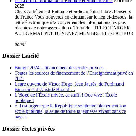
La Lettre d’information d’Entraide et Solidarité n°2
6 octobre
2025
Chers Adhérents d’Entraide et Solidarité des Libres Penseurs
de France Vous trouverez en cliquant sur le lien ci-dessous, la
lettre électronique n°2 concernant les informations les plus
récentes de notre association d’Entraide TELECHARGER
AU FORMAT PDF DEVENEZ MEMBRE BIENFAITEUR
admin
Dossier Laïcité
Budget 2024 – financement des écoles privées
Toutes les sources de financement de l’Enseignement privé en
2021
Lettre ouverte de Victor Hugo, Jean Jaurès, de Ferdinand
Buisson et d’Aristide Briand …
L’éloge de l’École privée, ça suffit ! Que vive l’École
publique !
« Il est urgent que la République soutienne pleinement son
école publique, la seule de toute la jeunesse vivant dans ce
pays »
Dossier écoles privées