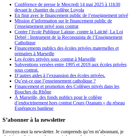
Conférence de presse le Mercredi 14 mai 2025 à 11h30
devant le chantier du collège Loyola
En finir avec le financement public de l’enseignement privé
Mission d’information sur le financement public de
l’enseignement privé sous contrat
Contre l’école Publique Laïque, contre la Laïcité, La Loi
Debré : Instrument de la Reconquista de l’Enseignement
Catholique
Financements publics des écoles privées maternelles et
primaires à Marseille
Les écoles privées sous contrat à Marseille
Subventions versées entre 1995 et 2019 aux écoles privées
sous contrat.
D’autres aides à l’expansion des écoles privées.
Qu’est-ce que l’enseignement catholique ?
Financement et promotion des Collèges privés dans les
Bouches du Rhône
À Marseille, des fonds publics pour le collège
d’endoctrinement hors contrat Cours Ozanam » du réseau
Espérances banlieue
S’abonner à la newsletter
Envoyez-moi la newsletter. Je comprends qu’en m’abonnant, je