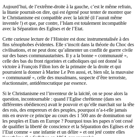
Aujourd’hui, de l’extrême-droite à la gauche, c’est le même refrain,
la litanie pourrait-on dire, qui est égrené pour tenter de montrer que
le Christianisme est compatible avec la laïcité (il l’aurait même
inventée !) et que, par contre, l’Islam est totalement incompatible
avec la Séparation des Eglises et de l’Etat.
Cette curieuse lecture de l’Histoire est donc instrumentalisée à des
fins xénophobes évidentes. Elle s‘inscrit dans la théorie du Choc des
civilisations, et ne peut donc qu’alimenter un conflit de guerre civile
sur des bases communautaristes. Il y a la bonne « communauté »,
celle des bas du front rigoristes et catholiques qui ont donné la
victoire à François Fillon lors de la primaire de la droite et qui
pourraient la donner à Marine Le Pen aussi, et, bien sûr, la mauvaise
« communauté », celle des musulmans, suspecte d’être terroriste,
réactionnaire, antidémocratique par essence.
Si le Christianisme est l’inventeur de la laïcité, on se pose alors la
question, incontournable : quand l’Eglise chrétienne (dans ses
différentes obédiences) avait le pouvoir et qu’elle marchait sur la tête
des rois, des empereurs et des peuples, pourquoi n’a-t-elle jamais
mis en œuvre ce principe au cours des 1 500 ans de domination sur
les peuples et Etats en Europe ? Pourquoi tous les papes n’ont cessé
de qualifier la liberté de conscience et la Séparation des Eglises et de
l’Etat comme « une infamie et un délire » et ont jeté contre elles