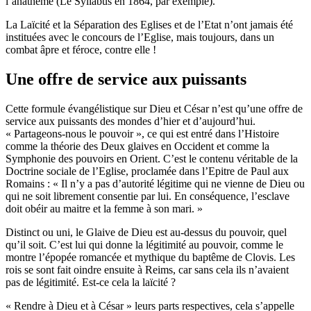
l’anathème (Le Syllabus en 1864, par exemple).
La Laïcité et la Séparation des Eglises et de l’Etat n’ont jamais été
instituées avec le concours de l’Eglise, mais toujours, dans un
combat âpre et féroce, contre elle !
Une offre de service aux puissants
Cette formule évangélistique sur Dieu et César n’est qu’une offre de
service aux puissants des mondes d’hier et d’aujourd’hui.
« Partageons-nous le pouvoir », ce qui est entré dans l’Histoire
comme la théorie des Deux glaives en Occident et comme la
Symphonie des pouvoirs en Orient. C’est le contenu véritable de la
Doctrine sociale de l’Eglise, proclamée dans l’Epitre de Paul aux
Romains : « Il n’y a pas d’autorité légitime qui ne vienne de Dieu ou
qui ne soit librement consentie par lui. En conséquence, l’esclave
doit obéir au maitre et la femme à son mari. »
Distinct ou uni, le Glaive de Dieu est au-dessus du pouvoir, quel
qu’il soit. C’est lui qui donne la légitimité au pouvoir, comme le
montre l’épopée romancée et mythique du baptême de Clovis. Les
rois se sont fait oindre ensuite à Reims, car sans cela ils n’avaient
pas de légitimité. Est-ce cela la laïcité ?
« Rendre à Dieu et à César » leurs parts respectives, cela s’appelle