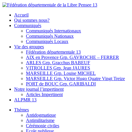
Skip
to
Fédération départementale de la Libre Pensee 13
Membre de la fédération Nationale de la Libre Pensée ni dieu ni
Accueil
content
maitre
Qui sommes nous?
Communiqués
Communiqués Internationaux
Communiqués Nationaux
Communiqués Locaux
Vie des groupes
Fédération départementale 13
AIX en Provence Grp. GAVROCHE – FERRER
ARLES Grp. Gracchus BABEUF
VITROLLES Grp. Jean JAURES
MARSEILLE Grp. Louise MICHEL
MARSEILLE Grp. Victor Hugo Quatre Vingt Treize
PORT de BOUC Grp. GARIBALDI
Notre journal l’impertinent
Articles Impertinent
ALPMR 13
Thèmes
Antidogmatique
Antimilitarisme
Cérémonie civiles
Ecole publique