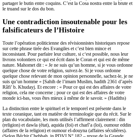
partager le butin entre coquins. C’est la Cosa nostra entre la brute et
le truand sur le dos du bon.
Une contradiction insoutenable pour les
falsificateurs de l’Histoire
Toute l’opération politicienne des révisionnistes historiques repose
sur cette phrase tirée des Evangiles et c’est bien mince et
inconsistant. Pour parfaire leur culture, si c‘est possible, nous leur
livrons volontiers ce qui est écrit dans le Coran et qui est de même
nature. Mahomet dit : « Je ne suis qu’un homme, si je vous ordonne
quelque chose de votre religion, suivez-le. Si je vous ordonne
quelque chose relevant de mon opinion personnelle, sachez-le, je ne
suis qu’un homme » [Sahih de l’imam Muslim, hadith 2361 d’après
Râfi’ b. Khudayj. Et encore : « Pour ce qui est des affaires de votre
religion, cela me concerne ; pour ce qui est des affaires de votre
monde ici-bas, vous êtes mieux à même de le savoir. » (Hadiths)
La distinction entre le spirituel et le temporel est présente dans le
texte coranique, tant en matière de terminologie que du récit. Sur le
plan du vocabulaire, les mots utilisés l’affirment clairement : din
(religion) et dawla (état), aquida (foi) et charî’a (loi), oumour eddin
(affaires de la religion) et oumour el-douyna (affaires séculières).
(Selon Béchir Chebbah, in PDVI N° 182 – revue de la Grande