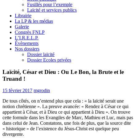
Fusillés pour l’exemple
Laïcité et services publics
Librairie
La LP & les médias
Galerie
Congrès FNLP
L’I.R.E.L.P.
Évènements
Nos dossiers
Dossier laïcité
Dossier Ecoles privées
Laïcité, César et Dieu : Ou Le Bon, la Brute et le
Truand !
15 février 2017
mgrodin
De tous côtés, on n’entend plus que cela : « la laïcité serait une
notion chrétienne ». La preuve avancée: « Rendez à César ce qui
appartient à César, et à Dieu ce qui appartient à Dieu ». On trouve
cette formule dans les Evangiles de Marc, Mathieu et Luc, mais pas
dans celui de Jean. Constatons, une fois de plus, que la source dite
« historique » de l’existence du Jésus-Christ est quelque peu
divergente.