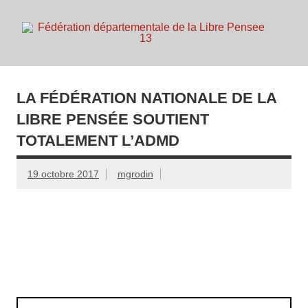
Skip
to
content
d
Membre de la fédération Nationale de la Libre Pensée ni
dieu ni maitre
LA FÉDÉRATION NATIONALE DE LA
LIBRE PENSÉE SOUTIENT
TOTALEMENT L’ADMD
19 octobre 2017
mgrodin