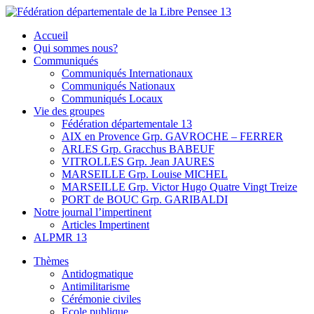
Skip
to
Fédération départementale de la Libre Pensee 13
Membre de la fédération Nationale de la Libre Pensée ni dieu ni maitr
Accueil
content
Qui sommes nous?
Communiqués
Communiqués Internationaux
Communiqués Nationaux
Communiqués Locaux
Vie des groupes
Fédération départementale 13
AIX en Provence Grp. GAVROCHE – FERRER
ARLES Grp. Gracchus BABEUF
VITROLLES Grp. Jean JAURES
MARSEILLE Grp. Louise MICHEL
MARSEILLE Grp. Victor Hugo Quatre Vingt Treize
PORT de BOUC Grp. GARIBALDI
Notre journal l’impertinent
Articles Impertinent
ALPMR 13
Thèmes
Antidogmatique
Antimilitarisme
Cérémonie civiles
Ecole publique