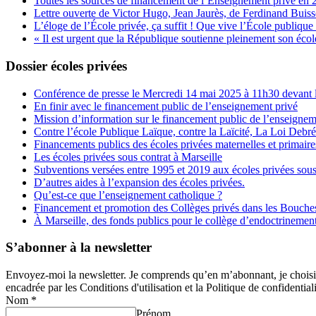
Toutes les sources de financement de l’Enseignement privé en 
Lettre ouverte de Victor Hugo, Jean Jaurès, de Ferdinand Buis
L’éloge de l’École privée, ça suffit ! Que vive l’École publique 
« Il est urgent que la République soutienne pleinement son école
Dossier écoles privées
Conférence de presse le Mercredi 14 mai 2025 à 11h30 devant l
En finir avec le financement public de l’enseignement privé
Mission d’information sur le financement public de l’enseignem
Contre l’école Publique Laïque, contre la Laïcité, La Loi Debr
Financements publics des écoles privées maternelles et primaire
Les écoles privées sous contrat à Marseille
Subventions versées entre 1995 et 2019 aux écoles privées sous
D’autres aides à l’expansion des écoles privées.
Qu’est-ce que l’enseignement catholique ?
Financement et promotion des Collèges privés dans les Bouch
À Marseille, des fonds publics pour le collège d’endoctrineme
S’abonner à la newsletter
Envoyez-moi la newsletter. Je comprends qu’en m’abonnant, je choisis e
encadrée par les Conditions d'utilisation et la Politique de confidentiali
Nom
*
Prénom