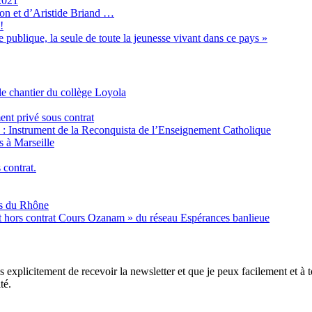
2021
son et d’Aristide Briand …
!
 publique, la seule de toute la jeunesse vivant dans ce pays »
e chantier du collège Loyola
ent privé sous contrat
é : Instrument de la Reconquista de l’Enseignement Catholique
s à Marseille
 contrat.
es du Rhône
nt hors contrat Cours Ozanam » du réseau Espérances banlieue
xplicitement de recevoir la newsletter et que je peux facilement et à to
té.