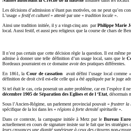
Nantes autorisant la Crèche de la nativité
installée dans les locau
Les décisions d’admission n’étant pas motivées, on ne peut qu’en con
L’usage
« festif et culturel
» attesté par une «
tradition locale
».
Ainsi une tradition initiée, il y a vingt-cinq ans par
Philippe Marie Jo
local. Aussi festif, et aussi peu religieux que la course de chars de B
Il n’est pas certain que cette décision règle la question. Il est même
admise à donner une telle définition d’un usage local, sans que le
C
Bordeaux pourraient en ce domaine avoir des pratiques différentes.
En 1861, la
Cour de cassation
avait défini l’usage local comme
«
définition de droit civil est-elle celle qui a été appliquée par le juge a
Si tel était le cas, cela poserait un autre problème, car en l’espèce il 
décembre 1905 de Séparation des Eglises et de l ‘Etat
, désormais 
Sous l’Ancien-Régime, un parlement provincial pouvait «
frustrer l
spécifique de la loi dans les «
régions à forte densité spirituelle
».
Dans ce contexte, la campagne initiée à Metz par le
Bureau Europ
actuellement en cours de signature insiste sur le fait que les stratégies 
leurs croyances une dignité supérieure à ceux des citoyens non-croyan