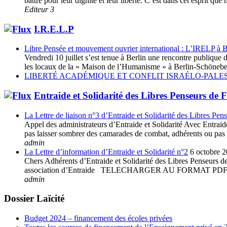
battre pour leur dignité et leur liberté. C’est dans cet esprit 
Editeur 3
I.R.E.L.P
Libre Pensée et mouvement ouvrier international : L’IRELP à B
Vendredi 10 juillet s’est tenue à Berlin une rencontre publiq
les locaux de la « Maison de l’Humanisme » à Berlin-Schöneberg
LIBERTÉ ACADÉMIQUE ET CONFLIT ISRAÉLO-PALES
Entraide et Solidarité des Libres Penseurs de 
La Lettre de liaison n°3 d’Entraide et Solidarité des Libres Pen
Appel des administrateurs d’Entraide et Solidarité Avec Entraide 
pas laisser sombrer des camarades de combat, adhérents ou pas à 
admin
La Lettre d’information d’Entraide et Solidarité n°2
6 octobre 
Chers Adhérents d’Entraide et Solidarité des Libres Penseurs de 
association d’Entraide TELECHARGER AU FORMAT
admin
Dossier Laïcité
Budget 2024 – financement des écoles privées