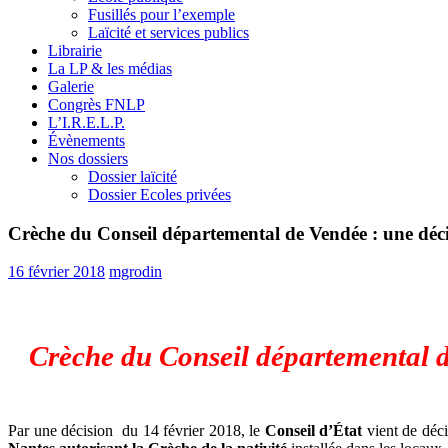
Fusillés pour l’exemple
Laïcité et services publics
Librairie
La LP & les médias
Galerie
Congrès FNLP
L’I.R.E.L.P.
Évènements
Nos dossiers
Dossier laïcité
Dossier Ecoles privées
Crèche du Conseil départemental de Vendée : une décisi
16 février 2018
mgrodin
Crèche du Conseil départemental de
Par une décision du 14 février 2018, le
Conseil d’État
vient de déci