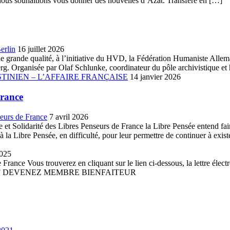
que nous souhaitions vous donner des nouvelles d’Azat. Transféré en […]
erlin
16 juillet 2026
ue de grande qualité, à l’initiative du HVD, la Fédération Humaniste A
. Organisée par Olaf Schlunke, coordinateur du pôle archivistique et h
TINIEN – L’AFFAIRE FRANÇAISE
14 janvier 2026
France
seurs de France
7 avril 2026
et Solidarité des Libres Penseurs de France la Libre Pensée entend faire 
la Libre Pensée, en difficulté, pour leur permettre de continuer à existe
2025
France Vous trouverez en cliquant sur le lien ci-dessous, la lettre élect
 PDF DEVENEZ MEMBRE BIENFAITEUR