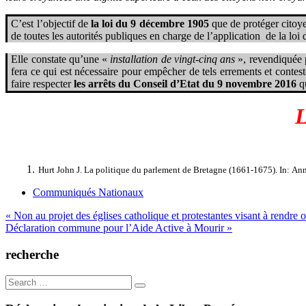
C’est l’objectif de
la loi du 9 décembre 1905
que de protéger citoye
de toutes les autorités publiques en charge de l’application de la loi 
Elle constate qu’une «
installation de vingt-cinq ans
»,
revendiquée 
fera ce qui est nécessaire pour empêcher de tels errements et conte
faire respecter
les arrêts du Conseil d’Etat du 9 novembre 2016
q
L
Hurt John J. La politique du parlement de Bretagne (1661-1675). In:
Ann
Communiqués Nationaux
Navigation
« Non au projet des églises catholique et protestantes visant à rendre 
Déclaration commune pour l’Aide Active à Mourir »
de
l’article
recherche
Search
for: