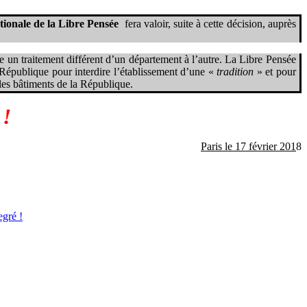
ionale de la Libre Pensée
fera valoir, suite à cette décision, auprès
e un traitement différent d’un département à l’autre. La Libre Pensée
 République pour interdire l’établissement d’une «
tradition
» et pour
 les bâtiments de la République.
 !
Paris le 17 février 201
8
egré !