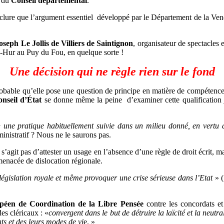
x du
Conseil départemental
.
clure que l’argument essentiel développé par le Département de la Vendé
seph Le Jollis de Villiers de Saintignon
, organisateur de spectacles
en-Hur au Puy du Fou, en quelque sorte !
Une décision qui ne règle rien sur le fond
 probable qu’elle pose une question de principe en matière de compétences
onseil d’État
se donne même la peine d’examiner cette qualification ju
 une pratique habituellement suivie dans un milieu donné, en vert
dministratif ? Nous ne le saurons pas.
ne s’agit pas d’attester un usage en l’absence d’une règle de droit écrit, m
menacée de dislocation régionale.
a législation royale et même provoquer une crise sérieuse dans l’Etat
» 
éen de Coordination de la Libre Pensée
contre les concordats et
des cléricaux : «
convergent dans le but de détruire la laïcité et la neutra
ts et des leurs modes de vi
e. »