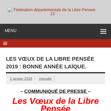
Skip
to
content
d
Membre de la fédération Nationale de la Libre Pensée ni
dieu ni maitre
MENU
LES VŒUX DE LA LIBRE PENSÉE
2019 : BONNE ANNÉE LAÏQUE.
1 janvier 2019
mgrodin
–
COMMUNIQUÉ DE PRESSE
–
Les Vœux de la Libre
Pensée