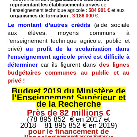
représentant les établissements privés
de
l’enseignement technique agricole :
584 901
€
et aux
organismes de formation
:
3 186 000
€
.
Le montant d’autres crédits
(aide sociale
aux élèves, moyens communs
à
l’enseignement technique agricole, public et
privé)
au profit de la scolarisation dans
l’enseignement agricole privé
est difficile à
déterminer
car ils figurent dans
des lignes
budgétaires communes au public et au
privé !
Budget 2019 du Ministère de
l’Enseignement Supérieur et
de la Recherche
Près de 82 millions €
(78 895 852
€ en 2017 et
2018 – 81 895 852 € en 2019)
pour le
financement de