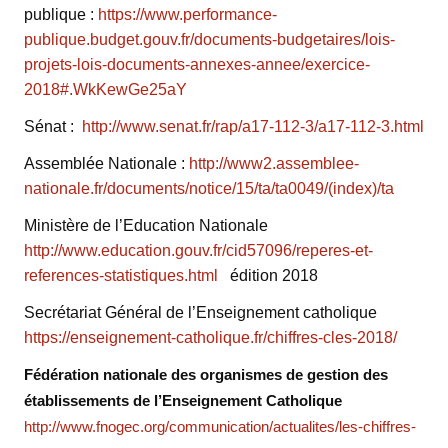
publique :
https://www.performance-
publique.budget.gouv.fr/documents-budgetaires/lois-
projets-lois-documents-annexes-annee/exercice-
2018#.WkKewGe25aY
Sénat :
http://www.senat.fr/rap/a17-112-3/a17-112-3.html
Assemblée Nationale :
http://www2.assemblee-
nationale.fr/documents/notice/15/ta/ta0049/(index)/ta
Ministère de l’Education Nationale
http://www.education.gouv.fr/cid57096/reperes-et-
references-statistiques.html
édition 2018
Secrétariat Général de l’Enseignement catholique
https://enseignement-catholique.fr/chiffres-cles-2018/
Fédération nationale des organismes de gestion des
établissements de l’Enseignement Catholique
http://www.fnogec.org/communication/actualites/les-chiffres-