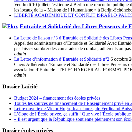
Vendredi 10 juillet s’est tenue à Berlin une rencontre publiq
les locaux de la « Maison de l’Humanisme » à Berlin-Schöneberg
LIBERTÉ ACADÉMIQUE ET CONFLIT ISRAÉLO-PALES
Entraide et Solidarité des Libres Penseurs de 
La Lettre de liaison n°3 d’Entraide et Solidarité des Libres Pen
Appel des administrateurs d’Entraide et Solidarité Avec Entraide 
pas laisser sombrer des camarades de combat, adhérents ou pas à 
admin
La Lettre d’information d’Entraide et Solidarité n°2
6 octobre 
Chers Adhérents d’Entraide et Solidarité des Libres Penseurs de 
association d’Entraide TELECHARGER AU FORMAT
admin
Dossier Laïcité
Budget 2024 – financement des écoles privées
Toutes les sources de financement de l’Enseignement privé en 
Lettre ouverte de Victor Hugo, Jean Jaurès, de Ferdinand Buis
L’éloge de l’École privée, ça suffit ! Que vive l’École publique 
« Il est urgent que la République soutienne pleinement son école
Dossier écoles privées