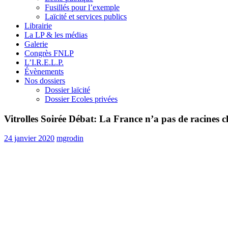
Fusillés pour l’exemple
Laïcité et services publics
Librairie
La LP & les médias
Galerie
Congrès FNLP
L’I.R.E.L.P.
Évènements
Nos dossiers
Dossier laïcité
Dossier Ecoles privées
Vitrolles Soirée Débat: La France n’a pas de racines c
24 janvier 2020
mgrodin