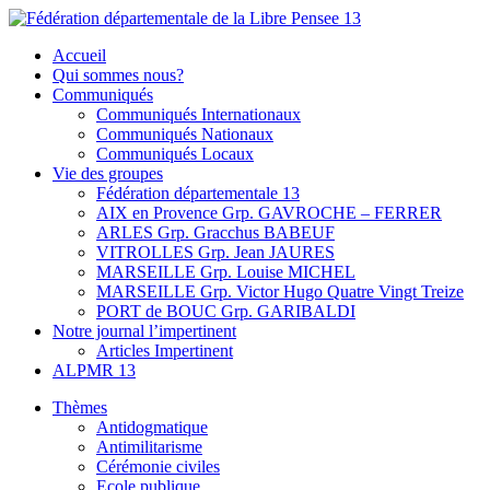
Skip
to
Fédération départementale de la Libre Pensee 13
Membre de la fédération Nationale de la Libre Pensée ni dieu ni maitr
Accueil
content
Qui sommes nous?
Communiqués
Communiqués Internationaux
Communiqués Nationaux
Communiqués Locaux
Vie des groupes
Fédération départementale 13
AIX en Provence Grp. GAVROCHE – FERRER
ARLES Grp. Gracchus BABEUF
VITROLLES Grp. Jean JAURES
MARSEILLE Grp. Louise MICHEL
MARSEILLE Grp. Victor Hugo Quatre Vingt Treize
PORT de BOUC Grp. GARIBALDI
Notre journal l’impertinent
Articles Impertinent
ALPMR 13
Thèmes
Antidogmatique
Antimilitarisme
Cérémonie civiles
Ecole publique