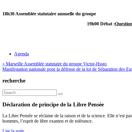
18h30 Assemblée statutaire annuelle du groupe
19h00 Débat :
Question
Agenda
Navigation
« Marseille Assemblée statutaire du groupe Victor-Hugo
Manifestation nationale pour la défense de la loi de Séparation des Egl
de
l’article
recherche
Search
for:
Déclaration de principe de la Libre Pensée
La Libre Pensée se réclame de la raison et de la science. Elle n’est pas
hommes, l’esprit de libre examen et de tolérance.
Lire la suite