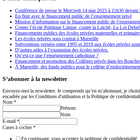
Conférence de presse le Mercredi 14 mai 2025 à 11h30 devant l
En finir avec le financement public de l’enseignement privé
Mission d’information sur le financement public de l’enseignem
Contre l’école Publique Laïque, contre la Laïcité, La Loi Debr
Financements publics des écoles privées maternelles et primaire
Les écoles privées sous contrat à Marseille
Subventions versées entre 1995 et 2019 aux écoles privées sous
D’autres aides à l’expansion des écoles privées.
Qu’est-ce que l’enseignement catholique ?
Financement et promotion des Collèges privés dans les Bouch
À Marseille, des fonds publics pour le collège d’endoctrineme
S’abonner à la newsletter
Envoyez-moi la newsletter. Je comprends qu’en m’abonnant, je choisis e
encadrée par les Conditions d'utilisation et la Politique de confidentiali
Nom
*
Prénom
Nom
E-mail
*
Cases à cocher
*
En continuant, vous acceptez la politique de confidentialité