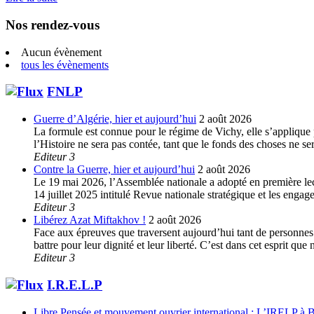
Nos rendez-vous
Aucun évènement
tous les évènements
FNLP
Guerre d’Algérie, hier et aujourd’hui
2 août 2026
La formule est connue pour le régime de Vichy, elle s’applique p
l’Histoire ne sera pas contée, tant que le fonds des choses ne s
Editeur 3
Contre la Guerre, hier et aujourd’hui
2 août 2026
Le 19 mai 2026, l’Assemblée nationale a adopté en première lec
14 juillet 2025 intitulé Revue nationale stratégique et les enga
Editeur 3
Libérez Azat Miftakhov !
2 août 2026
Face aux épreuves que traversent aujourd’hui tant de personnes e
battre pour leur dignité et leur liberté. C’est dans cet esprit 
Editeur 3
I.R.E.L.P
Libre Pensée et mouvement ouvrier international : L’IRELP à B