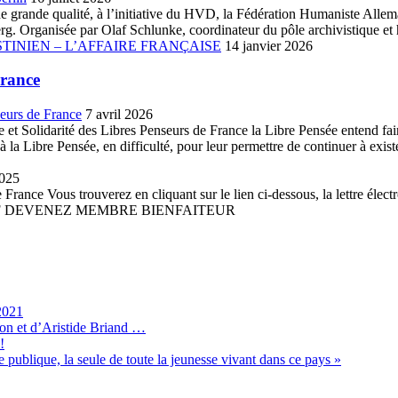
ue de grande qualité, à l’initiative du HVD, la Fédération Humaniste A
. Organisée par Olaf Schlunke, coordinateur du pôle archivistique et h
TINIEN – L’AFFAIRE FRANÇAISE
14 janvier 2026
France
seurs de France
7 avril 2026
et Solidarité des Libres Penseurs de France la Libre Pensée entend faire 
la Libre Pensée, en difficulté, pour leur permettre de continuer à existe
2025
France Vous trouverez en cliquant sur le lien ci-dessous, la lettre élect
 PDF DEVENEZ MEMBRE BIENFAITEUR
2021
son et d’Aristide Briand …
!
 publique, la seule de toute la jeunesse vivant dans ce pays »