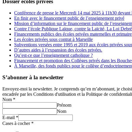
Dossier écoles privées
Conférence de presse le Mercredi 14 mai 2025 à 11h30 devant l
En finir avec le financement public de l’enseignement privé
Mission d’information sur le financement public de l’enseignem
Contre l’école Publique Laïque, contre la Laïcité, La Loi Debr
Financements publics des écoles privées maternelles et primaire
Les écoles privées sous contrat à Marseille
Subventions versées entre 1995 et 2019 aux écoles privées sous
D’autres aides à l’expansion des écoles privées.
Qu’est-ce que l’enseignement catholique ?
Financement et promotion des Collèges privés dans les Bouch
À Marseille, des fonds publics pour le collège d’endoctrineme
S’abonner à la newsletter
Envoyez-moi la newsletter. Je comprends qu’en m’abonnant, je choisis e
encadrée par les Conditions d'utilisation et la Politique de confidentiali
Nom
*
Prénom
Nom
E-mail
*
Cases à cocher
*