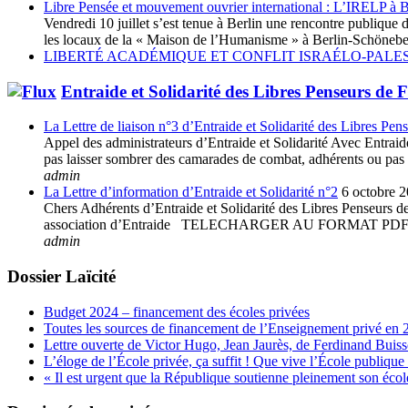
Libre Pensée et mouvement ouvrier international : L’IRELP à B
Vendredi 10 juillet s’est tenue à Berlin une rencontre publiq
les locaux de la « Maison de l’Humanisme » à Berlin-Schöneberg
LIBERTÉ ACADÉMIQUE ET CONFLIT ISRAÉLO-PALES
Entraide et Solidarité des Libres Penseurs de 
La Lettre de liaison n°3 d’Entraide et Solidarité des Libres Pen
Appel des administrateurs d’Entraide et Solidarité Avec Entraide 
pas laisser sombrer des camarades de combat, adhérents ou pas à 
admin
La Lettre d’information d’Entraide et Solidarité n°2
6 octobre 
Chers Adhérents d’Entraide et Solidarité des Libres Penseurs de 
association d’Entraide TELECHARGER AU FORMAT
admin
Dossier Laïcité
Budget 2024 – financement des écoles privées
Toutes les sources de financement de l’Enseignement privé en 
Lettre ouverte de Victor Hugo, Jean Jaurès, de Ferdinand Buis
L’éloge de l’École privée, ça suffit ! Que vive l’École publique 
« Il est urgent que la République soutienne pleinement son école