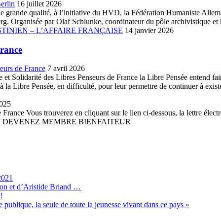
erlin
16 juillet 2026
ue de grande qualité, à l’initiative du HVD, la Fédération Humaniste A
. Organisée par Olaf Schlunke, coordinateur du pôle archivistique et h
TINIEN – L’AFFAIRE FRANÇAISE
14 janvier 2026
France
seurs de France
7 avril 2026
et Solidarité des Libres Penseurs de France la Libre Pensée entend faire 
la Libre Pensée, en difficulté, pour leur permettre de continuer à existe
2025
France Vous trouverez en cliquant sur le lien ci-dessous, la lettre élect
 PDF DEVENEZ MEMBRE BIENFAITEUR
2021
son et d’Aristide Briand …
!
 publique, la seule de toute la jeunesse vivant dans ce pays »