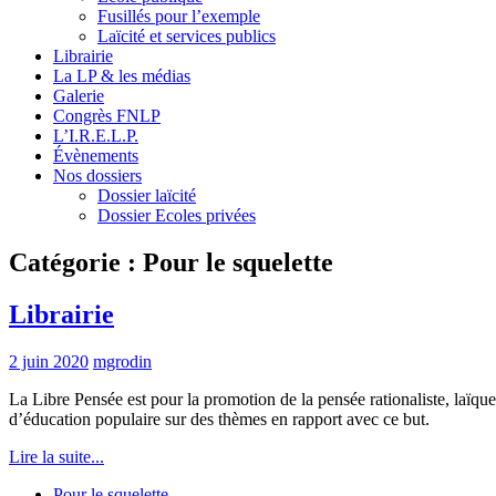
Fusillés pour l’exemple
Laïcité et services publics
Librairie
La LP & les médias
Galerie
Congrès FNLP
L’I.R.E.L.P.
Évènements
Nos dossiers
Dossier laïcité
Dossier Ecoles privées
Catégorie :
Pour le squelette
Librairie
2 juin 2020
mgrodin
La Libre Pensée est pour la promotion de la pensée rationaliste, laïque 
d’éducation populaire sur des thèmes en rapport avec ce but.
Lire la suite...
Pour le squelette