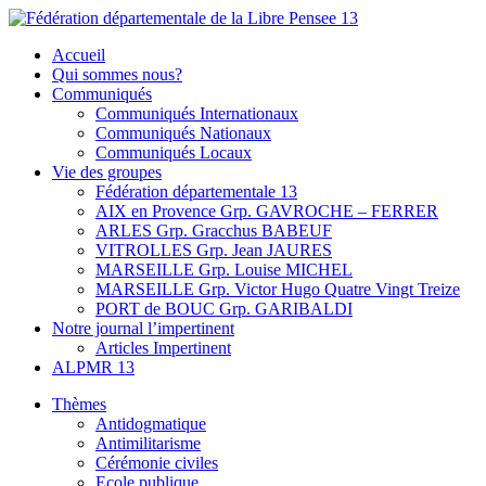
Skip
to
Fédération départementale de la Libre Pensee 13
Membre de la fédération Nationale de la Libre Pensée ni dieu ni maitr
Accueil
content
Qui sommes nous?
Communiqués
Communiqués Internationaux
Communiqués Nationaux
Communiqués Locaux
Vie des groupes
Fédération départementale 13
AIX en Provence Grp. GAVROCHE – FERRER
ARLES Grp. Gracchus BABEUF
VITROLLES Grp. Jean JAURES
MARSEILLE Grp. Louise MICHEL
MARSEILLE Grp. Victor Hugo Quatre Vingt Treize
PORT de BOUC Grp. GARIBALDI
Notre journal l’impertinent
Articles Impertinent
ALPMR 13
Thèmes
Antidogmatique
Antimilitarisme
Cérémonie civiles
Ecole publique