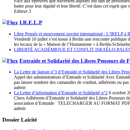
Face aux épreuves que traversent aujourd’hui tant de personnes e
battre pour leur dignité et leur liberté. C’est dans cet esprit 
Editeur 3
I.R.E.L.P
Libre Pensée et mouvement ouvrier international : L’IRELP à B
Vendredi 10 juillet s’est tenue à Berlin une rencontre publiq
les locaux de la « Maison de l’Humanisme » à Berlin-Schöneberg
LIBERTÉ ACADÉMIQUE ET CONFLIT ISRAÉLO-PALES
Entraide et Solidarité des Libres Penseurs de 
La Lettre de liaison n°3 d’Entraide et Solidarité des Libres Pen
Appel des administrateurs d’Entraide et Solidarité Avec Entraide 
pas laisser sombrer des camarades de combat, adhérents ou pas à 
admin
La Lettre d’information d’Entraide et Solidarité n°2
6 octobre 
Chers Adhérents d’Entraide et Solidarité des Libres Penseurs de 
association d’Entraide TELECHARGER AU FORMAT
admin
Dossier Laïcité