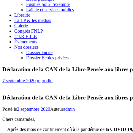
Fusillés pour l’exemple
Laïcité et services publics
Librairie
La LP & les médias
Galerie
Congrès FNLP
L’I.R.E.L.P.
Évènements
Nos dossiers
Dossier laïcité
Dossier Ecoles privées
Déclaration de la CAN de la Libre Pensée aux libres 
7 septembre 2020
mgrodin
Déclaration de la CAN de la Libre Pensée aux libres 
Posté le
2 septembre 2020
Auteur
admin
Chers camarades,
Après des mois de confinement dû à la pandémie de la
COVID 19