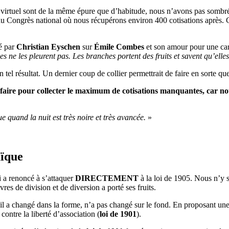
al virtuel sont de la même épure que d’habitude, nous n’avons pas sombr
 du Congrès national où nous récupérons environ 400 cotisations après. C
cé par
Christian Eyschen
sur
Émile Combes
et son amour pour une carm
ne les pleurent pas. Les branches portent des fruits et savent qu’elles 
el résultat. Un dernier coup de collier permettrait de faire en sorte qu
ire pour collecter le maximum de cotisations manquantes, car nou
e quand la nuit est très noire et très avancée.
»
aïque
i a renoncé à s’attaquer
DIRECTEMENT
à la loi de 1905. Nous n’y 
es de division et de diversion a porté ses fruits.
’il a changé dans la forme, n’a pas changé sur le fond. En proposant une
 contre la liberté d’association (
loi de 1901
).