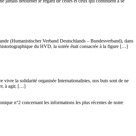
ne jamais détourner le regard de celles et ceux qui continuent à se
llemande (Humanistischer Verband Deutschlands – Bundesverband), dans
istoriographique du HVD, la soirée était consacrée à la figure […]
vivre la solidarité organisée Internationalistes, nos buts sont de ne
r, à agir, […]
ronique n°2 concernant les informations les plus récentes de notre