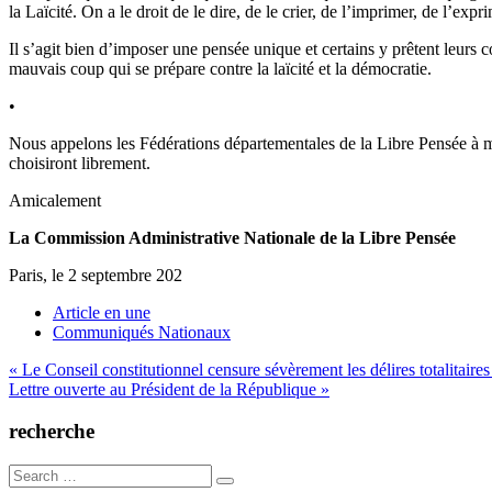
la Laïcité. On a le droit de le dire, de le crier, de l’imprimer, de l’expr
Il s’agit bien d’imposer une pensée unique et certains y prêtent leurs 
mauvais coup qui se prépare contre la laïcité et la démocratie.
•
Nous appelons les Fédérations départementales de la Libre Pensée à mett
choisiront librement.
Amicalement
La Commission Administrative Nationale de la Libre Pensée
Paris, le 2 septembre 202
Article en une
Communiqués Nationaux
Navigation
« Le Conseil constitutionnel censure sévèrement les délires totalitai
Lettre ouverte au Président de la République »
de
l’article
recherche
Search