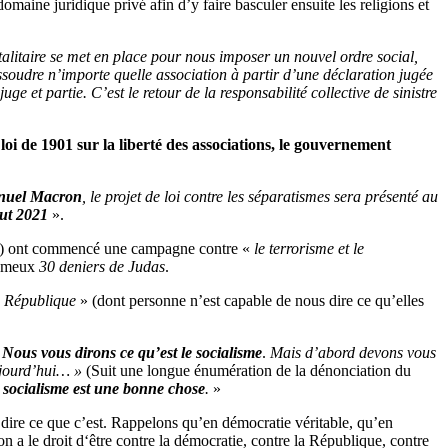
omaine juridique privé afin d’y faire basculer ensuite les religions et
alitaire se met en place pour nous imposer un nouvel ordre social,
issoudre n’importe quelle association à partir d’une déclaration jugée
e et partie. C’est le retour de la responsabilité collective de sinistre
loi de 1901 sur la liberté des associations, le gouvernement
uel Macron
, le projet de loi contre les séparatismes sera présenté au
but 2021
».
os) ont commencé une campagne contre «
le terrorisme et le
 fameux
30 deniers de Judas
.
a République
» (dont personne n’est capable de nous dire ce qu’elles
«
Nous vous dirons ce qu’est le socialisme
.
Mais d’abord devons vous
aujourd’hui… »
(Suit une longue énumération de la dénonciation du
e socialisme est une bonne chose
.
»
 dire ce que c’est. Rappelons qu’en démocratie véritable, qu’en
on a le droit d‘être contre la démocratie, contre la République, contre