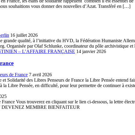
n France, les élans de solidarité rappellent combien il est essentiel de 
que nous souhaitions vous donner des nouvelles d’Azat. Transféré en […]
erlin
16 juillet 2026
ue de grande qualité, à l’initiative du HVD, la Fédération Humaniste A
. Organisée par Olaf Schlunke, coordinateur du pôle archivistique et h
TINIEN – L’AFFAIRE FRANÇAISE
14 janvier 2026
France
seurs de France
7 avril 2026
et Solidarité des Libres Penseurs de France la Libre Pensée entend faire 
la Libre Pensée, en difficulté, pour leur permettre de continuer à existe
2025
France Vous trouverez en cliquant sur le lien ci-dessous, la lettre élect
 PDF DEVENEZ MEMBRE BIENFAITEUR