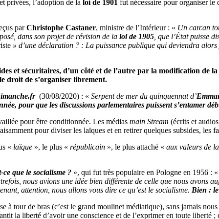
et privées, l’adoption de la
loi de 1901
fut nécessaire pour organiser le d
reçus par
Christophe Castaner
, ministre de l’Intérieur : «
Un carcan tot
posé, dans son projet de révision de la
loi de 1905
, que l’État puisse d
iste
» d’une déclaration ? : La puissance publique qui deviendra alors jug
s et sécuritaires, d’un côté et de l’autre par la modification de la 
le droit de s’organiser librement.
Dimanche.fr
(30/08/2020) : «
Serpent de mer du quinquennat d’
Emman
l’année, pour que les discussions parlementaires puissent s’entamer dé
vaillée pour être conditionnée. Les médias
main Stream
(écrits et audi
isamment pour diviser les laïques et en retirer quelques subsides, les
lus «
laïque
», le plus «
républicain
», le plus attaché «
aux valeurs de l
-ce que le socialisme ?
», qui fut très populaire en Pologne en 1956 : 
autrefois, nous avions une idée bien différente de celle que nous avons 
enant, attention, nous allons vous dire ce qu’est le socialisme.
Bien : l
e à tour de bras (c’est le grand moulinet médiatique), sans jamais nous
tit la liberté d’avoir une conscience et de l’exprimer en toute liberté ; 