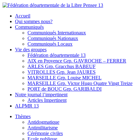
Skip
to
Fédération départementale de la Libre Pensee 13
Membre de la fédération Nationale de la Libre Pensée ni dieu ni maitr
Accueil
content
Qui sommes nous?
Communiqués
Communiqués Internationaux
Communiqués Nationaux
Communiqués Locaux
Vie des groupes
Fédération départementale 13
AIX en Provence Grp. GAVROCHE – FERRER
ARLES Grp. Gracchus BABEUF
VITROLLES Grp. Jean JAURES
MARSEILLE Grp. Louise MICHEL
MARSEILLE Grp. Victor Hugo Quatre Vingt Treize
PORT de BOUC Grp. GARIBALDI
Notre journal l’impertinent
Articles Impertinent
ALPMR 13
Thèmes
Antidogmatique
Antimilitarisme
Cérémonie civiles
Ecole publique