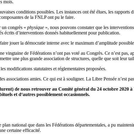
es mois.
vaises conditions possibles. Les instances ont été élues, les rapports di
 composantes de la FNLP ont pu le faire.
r un congrès «
physique
», nous pouvons constater que les interventions 
s écrits d’interventions donnés habituellement pour publication.
faire jouer la démocratie interne avec le maximum d’amplitude possible
ne vingtaine de Fédérations n’ont pas voté au Congrès. Ce n’est pas, apr
tre une plus grande association de structures, quelle que soit leur tai
 les modifications statutaires et réglementaires proposées.
 des associations amies. Ce qui est à souligner. La Libre Pensée n’est pas
erdurent) de nous retrouver au Comité général du 24 octobre 2020 
ituels et d‘autres possiblement occasionnels.
 le plan national que dans les Fédérations départementales, a pu mainten
ne certaine efficacité.