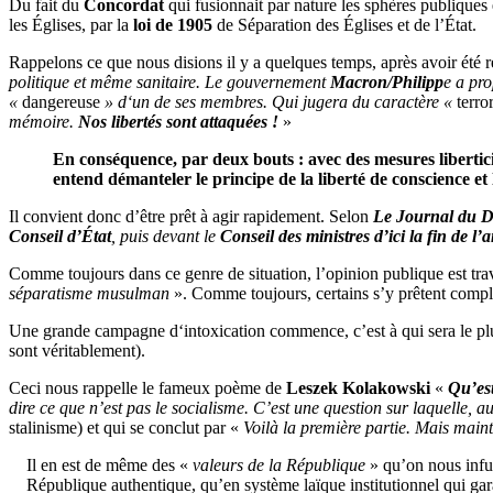
Du fait du
Concordat
qui fusionnait par nature les sphères publiques 
les Églises, par la
loi de 1905
de Séparation des Églises et de l’État.
Rappelons ce que nous disions il y a quelques temps, après avoir été 
politique et même sanitaire. Le gouvernement
Macron/Philipp
e a pro
«
dangereuse
» d‘un de ses membres. Qui jugera du caractère «
terror
mémoire.
Nos libertés sont attaquées !
»
En conséquence, par deux bouts : avec des mesures liberticide
entend démanteler le principe de la liberté de conscience et 
Il convient donc d’être prêt à agir rapidement. Selon
Le Journal du 
Conseil d’État
, puis devant le
Conseil des ministres d’ici la fin de 
Comme toujours dans ce genre de situation, l’opinion publique est tra
séparatisme musulman
». Comme toujours, certains s’y prêtent compla
Une grande campagne d‘intoxication commence, c’est à qui sera le p
sont véritablement).
Ceci nous rappelle le fameux poème de
Leszek Kolakowski
«
Qu’est
dire ce que n’est pas le socialisme. C’est une question sur laquelle, 
stalinisme) et qui se conclut par «
Voilà la première partie. Mais maint
Il en est de même des «
valeurs de la République
» qu’on nous infus
République authentique, qu’en système laïque institutionnel qui garan