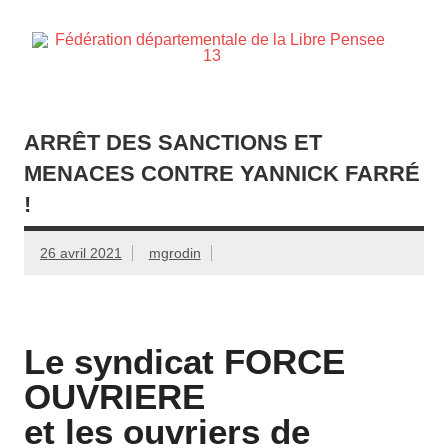
Skip
to
content
d
Membre de la fédération Nationale de la Libre Pensée ni
dieu ni maitre
ARRÊT DES SANCTIONS ET
MENACES CONTRE YANNICK FARRÉ
!
26 avril 2021
mgrodin
Le syndicat FORCE
OUVRIERE
et les ouvriers de