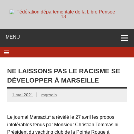
Skip
to
content
d
Membre de la fédération Nationale de la Libre Pensée ni
dieu ni maitre
MENU
NE LAISSONS PAS LE RACISME SE
DÉVELOPPER À MARSEILLE
1 mai 2021
mgrodin
Le journal Marsactu* a révélé le 27 avril les propos
intolérables tenus par Monsieur Christian Tommasini,
Président du yachting club de la Pointe Rouge à