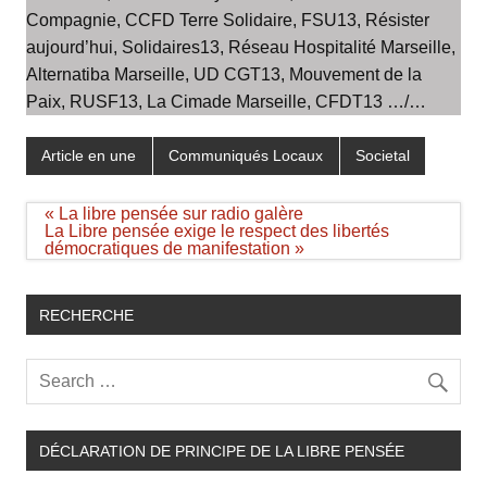
Compagnie, CCFD Terre Solidaire, FSU13, Résister
aujourd’hui, Solidaires13, Réseau Hospitalité Marseille,
Alternatiba Marseille, UD CGT13, Mouvement de la
Paix, RUSF13, La Cimade Marseille, CFDT13 …/…
Article en une
Communiqués Locaux
Societal
Navigation
« La libre pensée sur radio galère
de
La Libre pensée exige le respect des libertés
l’article
démocratiques de manifestation »
RECHERCHE
DÉCLARATION DE PRINCIPE DE LA LIBRE PENSÉE