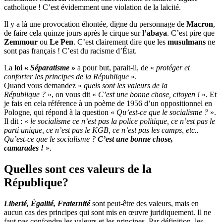
catholique ! C’est évidemment une violation de la laïcité.
Il y a là une provocation éhontée, digne du personnage de
Macron
,
de faire cela quinze jours après le cirque sur
l’abaya
. C’est pire que
Zemmour
ou
Le Pen
. C’est clairement dire que les
musulmans
ne
sont pas français ! C’est du racisme d’État.
La
loi «
Séparatisme
»
a pour but, parait-il, de «
protéger et
conforter les principes de la République
».
Quand vous demandez «
quels sont les valeurs de la
République ?
», on vous dit «
C’est une bonne chose, citoyen !
». Et
je fais en cela référence à un poème de 1956 d’un oppositionnel en
Pologne, qui répond à la question «
Qu’est-ce que le socialisme ?
».
Il dit : «
le socialisme ce n’est pas la police politique, ce n’est pas le
parti unique, ce n’est pas le KGB, ce n’est pas les camps, etc..
Qu’est-ce que le socialisme ?
C’est une bonne chose,
camarades !
».
Quelles sont ces valeurs de la
République?
Liberté, Égalité, Fraternité
sont peut-être des valeurs, mais en
aucun cas des principes qui sont mis en œuvre juridiquement. Il ne
faut pas confondre les valeurs et les principes. Par définition, les