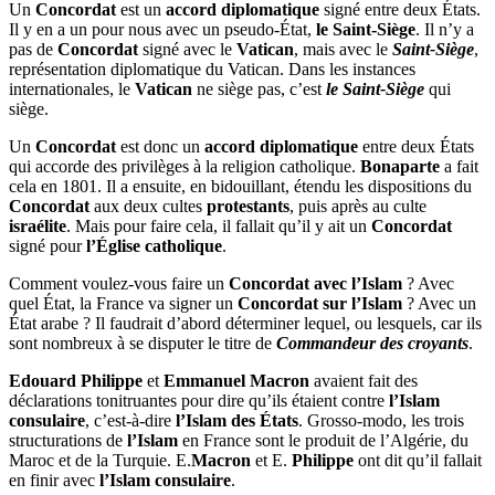
Un
Concordat
est un
accord diplomatique
signé entre deux États.
Il y en a un pour nous avec un pseudo-État,
le Saint-Siège
. Il n’y a
pas de
Concordat
signé avec le
Vatican
, mais avec le
Saint-Siège
,
représentation diplomatique du Vatican. Dans les instances
internationales, le
Vatican
ne siège pas, c’est
le Saint-Siège
qui
siège.
Un
Concordat
est donc un
accord diplomatique
entre deux États
qui accorde des privilèges à la religion catholique.
Bonaparte
a fait
cela en 1801. Il a ensuite, en bidouillant, étendu les dispositions du
Concordat
aux deux cultes
protestants
, puis après au culte
israélite
. Mais pour faire cela, il fallait qu’il y ait un
Concordat
signé pour
l’Église catholique
.
Comment voulez-vous faire un
Concordat avec l’Islam
? Avec
quel État, la France va signer un
Concordat sur l’Islam
? Avec un
État arabe ? Il faudrait d’abord déterminer lequel, ou lesquels, car ils
sont nombreux à se disputer le titre de
Commandeur des croyants
.
Edouard Philippe
et
Emmanuel Macron
avaient fait des
déclarations tonitruantes pour dire qu’ils étaient contre
l’Islam
consulaire
, c’est-à-dire
l’Islam des États
. Grosso-modo, les trois
structurations de
l’Islam
en France sont le produit de l’Algérie, du
Maroc et de la Turquie. E.
Macron
et E.
Philippe
ont dit qu’il fallait
en finir avec
l’Islam consulaire
.