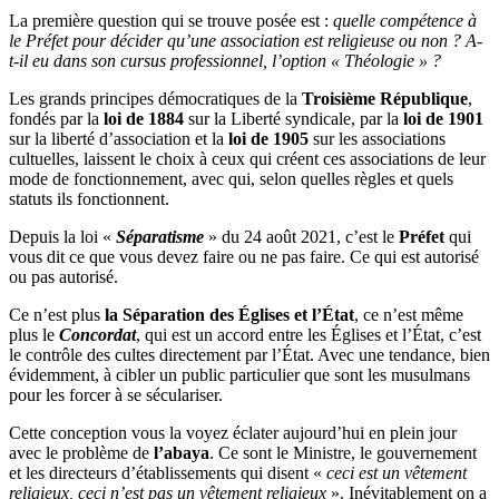
La première question qui se trouve posée est :
quelle compétence à
le Préfet pour décider qu’une association est religieuse ou non ? A-
t-il eu dans son cursus professionnel, l’option « Théologie » ?
Les grands principes démocratiques de la
Troisième République
,
fondés par la
loi de 1884
sur la Liberté syndicale, par la
loi de 1901
sur la liberté d’association et la
loi de 1905
sur les associations
cultuelles, laissent le choix à ceux qui créent ces associations de leur
mode de fonctionnement, avec qui, selon quelles règles et quels
statuts ils fonctionnent.
Depuis la loi «
Séparatisme
» du 24 août 2021, c’est le
Préfet
qui
vous dit ce que vous devez faire ou ne pas faire. Ce qui est autorisé
ou pas autorisé.
Ce n’est plus
la Séparation des Églises et l’État
, ce n’est même
plus le
Concordat
, qui est un accord entre les Églises et l’État, c’est
le contrôle des cultes directement par l’État. Avec une tendance, bien
évidemment, à cibler un public particulier que sont les musulmans
pour les forcer à se séculariser.
Cette conception vous la voyez éclater aujourd’hui en plein jour
avec le problème de
l’abaya
. Ce sont le Ministre, le gouvernement
et les directeurs d’établissements qui disent «
ceci est un vêtement
religieux, ceci n’est pas un vêtement religieux
». Inévitablement on a