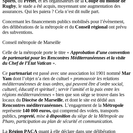
Sports
, du
Préfet
, et les organisateurs de la
Coupe du monde de
Rugby
, le stade a été acquis, moyennant une augmentation des
assurances. Qui les paiera ? Cela n’est dit nulle part.
Concernant les financements publics mobilisés pour l’évènement,
des délibérations de la métropole et du
Conseil régional
ont prévu
des subventions.
Conseil métropole de Marseille
Celle de la métropole porte le titre «
Approbation d’une convention
de partenariat pour les Rencontres Méditerranéennes et la visite
du Chef de l’État Vatican
».
Ce
partenariat
est passé avec une association loi 1901 nommé
Mar
Yam
dont l’objet n’a rien de cultuel «
promouvoir les relations
méditerranéennes de tous ordres, qui peuvent être d’ordre social,
culturel, éducatif et spirituel ; servir l’amitié et la paix entre les
régions méditerranéennes
« bien que son siège se trouve dans les
locaux du
Diocèse de Marseille
, et dont le site est dédié aux
Rencontres méditerranéennes
. L’engagement de la
Métropole
représente
140 000 euros,
qui comprend des volets, transports
publics, p
ropreté,
mise
à disposition
du siège de la Métropole au
Pharo, participation au plan de sécurité et communication.
La
Région PACA
quant à elle déclare dans une délibération