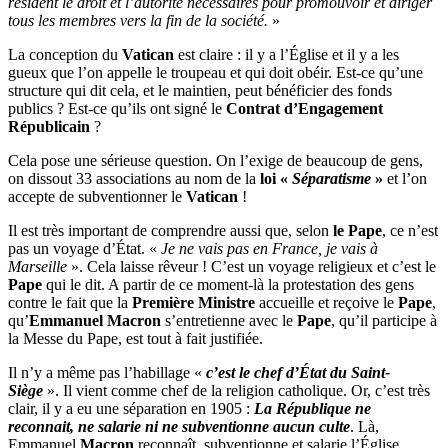
résident le droit et l’autorité nécessaires pour promouvoir et diriger
tous les membres vers la fin de la société.
»
La conception du
Vatican
est claire : il y a l’Église et il y a les
gueux que l’on appelle le troupeau et qui doit obéir. Est-ce qu’une
structure qui dit cela, et le maintien, peut bénéficier des fonds
publics ? Est-ce qu’ils ont signé le
Contrat d’Engagement
Républicain
?
Cela pose une sérieuse question. On l’exige de beaucoup de gens,
on dissout 33 associations au nom de la
loi «
Séparatisme
»
et l’on
accepte de subventionner le
Vatican
!
Il est très important de comprendre aussi que, selon
le Pape
, ce n’est
pas un voyage d’État. «
Je ne vais pas en France, je vais à
Marseille
». Cela laisse rêveur ! C’est un voyage religieux et c’est le
Pape
qui le dit. A partir de ce moment-là la protestation des gens
contre le fait que la
Première Ministre
accueille et reçoive le
Pape
,
qu’
Emmanuel Macron
s’entretienne avec le
Pape
, qu’il participe à
la Messe du Pape, est tout à fait justifiée.
Il n’y a même pas l’habillage «
c’est le chef d’État du Saint-
Siège
». Il vient comme chef de la religion catholique. Or, c’est très
clair, il y a eu une séparation en 1905 :
La République ne
reconnait, ne salarie ni ne subventionne aucun culte
. Là,
Emmanuel
Macron
reconnaît, subventionne et salarie l’Église