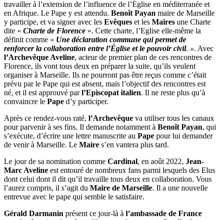
travailler à l’extension de l’influence de l’Église en méditerranée et
en Afrique. Le Pape y est attendu.
Benoît Payan
maire de Marseille
y participe, et va signer avec les
Evêques
et les
Maires
une Charte
dite «
Charte de Florence
». Cette charte, l’Eglise elle-même la
définit comme «
Une déclaration commune qui permet de
renforcer la collaboration entre l’Église et le pouvoir civil
. »
. Avec
l’Archevêque Aveline
, acteur de premier plan de ces rencontres de
Florence, ils vont tous deux en préparer la suite, qu’ils veulent
organiser à Marseille. Ils ne pourront pas être reçus comme c’était
prévu par le Pape qui est absent, mais l’objectif des rencontres est
né, et il est approuvé par
l’Episcopat italien
. Il ne reste plus qu’à
convaincre le
Pape
d’y participer.
Après ce rendez-vous raté,
l’Archevêque
va utiliser tous les canaux
pour parvenir à ses fins. Il demande notamment à
Benoît Payan
, qui
s’exécute, d’écrire une lettre manuscrite au
Pape
pour lui demander
de venir à Marseille. Le
Maire
s’en vantera plus tard.
Le jour de sa nomination comme
Cardinal
, en août 2022,
Jean-
Marc Aveline
est entouré de nombreux fans parmi lesquels des Elus
dont celui dont il dit qu’il travaille tous deux en collaboration. Vous
l’aurez compris, il s’agit du
Maire de Marseille
. Il a une nouvelle
entrevue avec le pape qui semble le satisfaire.
Gérald Darmanin
présent ce jour-là à
l’ambassade de France