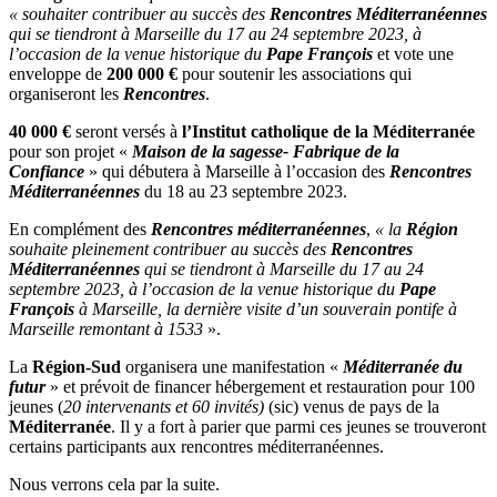
« souhaiter
contribuer au succès des
Rencontres Méditerranéennes
qui se tiendront à Marseille du 17 au 24 septembre 2023, à
l’occasion de la venue historique du
Pape François
et vote une
enveloppe de
200 000 €
pour soutenir les associations qui
organiseront les
Rencontres
.
40 000 €
seront versés à
l’Institut catholique de la Méditerranée
pour son projet «
Maison de la sagesse- Fabrique de la
Confiance
» qui débutera à Marseille à l’occasion des
Rencontres
Méditerranéennes
du 18 au 23 septembre 2023.
En complément des
Rencontres méditerranéennes
,
«
la
Région
souhaite pleinement contribuer au succès des
Rencontres
Méditerranéennes
qui se tiendront à Marseille du 17 au 24
septembre 2023, à l’occasion de la venue historique du
Pape
François
à Marseille, la dernière visite d’un souverain pontife à
Marseille remontant à 1533
».
La
Région-Sud
organisera une manifestation «
Méditerranée du
futur
» et prévoit de financer hébergement et restauration pour 100
jeunes (
20 intervenants et 60 invités)
(sic) venus de pays de la
Méditerranée
. Il y a fort à parier que parmi ces jeunes se trouveront
certains participants aux rencontres méditerranéennes.
Nous verrons cela par la suite.