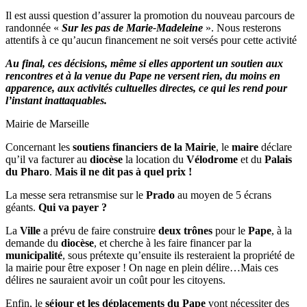
Il est aussi question d’assurer la promotion du nouveau parcours de
randonnée «
Sur les pas de Marie-Madeleine
». Nous resterons
attentifs à ce qu’aucun financement ne soit versés pour cette activité
Au final, ces décisions, même si elles apportent un soutien aux
rencontres et à la venue du Pape
ne versent rien, du moins en
apparence, aux activités cultuelles directes, ce qui les rend pour
l’instant inattaquables.
Mairie de Marseille
Concernant les
soutiens financiers de la Mairie
, le
maire
déclare
qu’il va facturer au
diocèse
la location du
Vélodrome
et du
Palais
du Pharo
.
Mais il ne dit pas à quel prix !
La messe sera retransmise sur le
Prado
au moyen de 5 écrans
géants.
Qui va payer ?
La
Ville
a prévu de faire construire
deux trônes
pour le
Pape
, à la
demande du
diocèse
, et cherche à les faire financer par la
municipalité
, sous prétexte qu’ensuite ils resteraient la propriété de
la mairie pour être exposer ! On nage en plein délire…Mais ces
délires ne sauraient avoir un coût pour les citoyens.
Enfin, le
séjour et les déplacements du Pape
vont nécessiter des