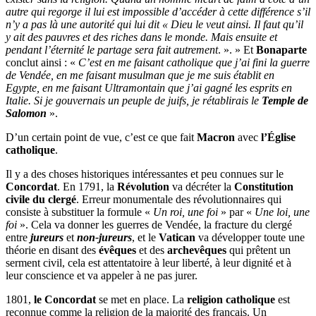
autre qui regorge il lui est impossible d’accéder à cette différence s’il
n’y a pas là une autorité qui lui dit « Dieu le veut ainsi. Il faut qu’il
y ait des pauvres et des riches dans le monde. Mais ensuite et
pendant l’éternité le partage sera fait autrement
. ». » Et
Bonaparte
conclut ainsi : «
C’est en me faisant catholique que j’ai fini la guerre
de Vendée, en me faisant musulman que je me suis établit en
Egypte, en me faisant Ultramontain que j’ai gagné les esprits en
Italie. Si je gouvernais un peuple de juifs, je rétablirais le
Temple de
Salomon
».
D’un certain point de vue, c’est ce que fait
Macron
avec
l’Église
catholique
.
Il y a des choses historiques intéressantes et peu connues sur le
Concordat
. En 1791, la
Révolution
va décréter la
Constitution
civile du clergé
. Erreur monumentale des révolutionnaires qui
consiste à substituer la formule «
Un roi, une foi
» par «
Une loi, une
foi
». Cela va donner les guerres de Vendée, la fracture du clergé
entre
jureurs
et
non-jureurs
, et le
Vatican
va développer toute une
théorie en disant des
évêques
et des
archevêques
qui prêtent un
serment civil, cela est attentatoire à leur liberté, à leur dignité et à
leur conscience et va appeler à ne pas jurer.
1801,
le Concordat
se met en place. La
religion catholique
est
reconnue comme la religion de la majorité des français. Un