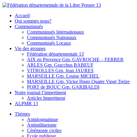
Skip
to
Fédération départementale de la Libre Pensee 13
Membre de la fédération Nationale de la Libre Pensée ni dieu ni
Accueil
content
maitre
Qui sommes nous?
Communiqués
Communiqués Internationaux
Communiqués Nationaux
Communiqués Locaux
Vie des groupes
Fédération départementale 13
AIX en Provence Grp. GAVROCHE – FERRER
ARLES Grp. Gracchus BABEUF
VITROLLES Grp. Jean JAURES
MARSEILLE Grp. Louise MICHEL
MARSEILLE Grp. Victor Hugo Quatre Vingt Treize
PORT de BOUC Grp. GARIBALDI
Notre journal l’impertinent
Articles Impertinent
ALPMR 13
Thèmes
Antidogmatique
Antimilitarisme
Cérémonie civiles
Ecole publique