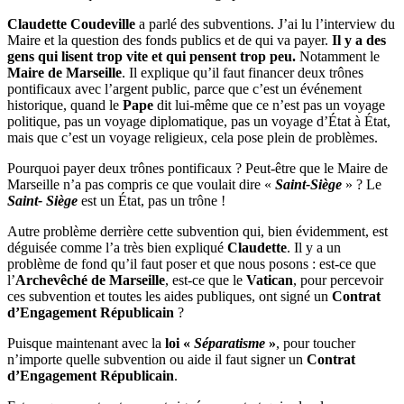
Claudette Coudeville
a parlé des subventions. J’ai lu l’interview du
Maire et la question des fonds publics et de qui va payer.
Il y a des
gens qui lisent trop vite et qui pensent trop peu.
Notamment le
Maire de Marseille
. Il explique qu’il faut financer deux trônes
pontificaux avec l’argent public, parce que c’est un événement
historique, quand le
Pape
dit lui-même que ce n’est pas un voyage
politique, pas un voyage diplomatique, pas un voyage d’État à État,
mais que c’est un voyage religieux, cela pose plein de problèmes.
Pourquoi payer deux trônes pontificaux ? Peut-être que le Maire de
Marseille n’a pas compris ce que voulait dire «
Saint-Siège
» ? Le
Saint- Siège
est un État, pas un trône !
Autre problème derrière cette subvention qui, bien évidemment, est
déguisée comme l’a très bien expliqué
Claudette
. Il y a un
problème de fond qu’il faut poser et que nous posons : est-ce que
l’
Archevêché de Marseille
, est-ce que le
Vatican
, pour percevoir
ces subvention et toutes les aides publiques, ont signé un
Contrat
d’Engagement Républicain
?
Puisque maintenant avec la
loi «
Séparatisme
»
, pour toucher
n’importe quelle subvention ou aide il faut signer un
Contrat
d’Engagement Républicain
.