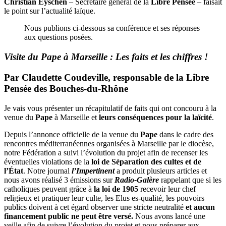
Christian Eyschen
– Secrétaire général de la
Libre Pensée
– faisait
le point sur l’actualité laïque.
Nous publions ci-dessous sa conférence et ses réponses
aux questions posées.
Visite du Pape à Marseille :
Les faits et les chiffres !
Par
Claudette Coudeville, responsable de la Libre
Pensée des Bouches-du-Rhône
Je vais vous présenter un récapitulatif de faits qui ont concouru à la
venue du
Pape
à Marseille et
leurs conséquences pour la laïcité
.
Depuis l’annonce officielle de la venue du
Pape
dans le cadre des
rencontres méditerranéennes organisées à Marseille par le diocèse,
notre Fédération a suivi l’évolution du projet afin de recenser les
éventuelles violations de la
loi de Séparation des cultes et de
l’État
. Notre journal
l’Impertinent
a produit plusieurs articles et
nous avons réalisé 3 émissions sur
Radio-Galère
rappelant que si les
catholiques peuvent grâce à
la loi de 1905
recevoir leur chef
religieux et pratiquer leur culte, les Elus es-qualité, les pouvoirs
publics doivent à cet égard observer une stricte neutralité
et aucun
financement public ne peut être versé.
Nous avons lancé une
veille afin de suivre l’évolution du projet et nous préparer aux