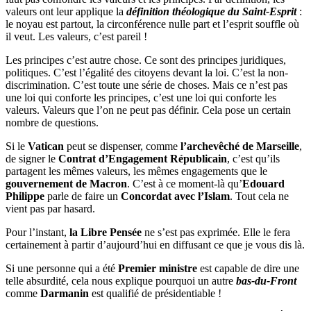
valeurs ont leur applique la
définition théologique du Saint-Esprit
:
le noyau est partout, la circonférence nulle part et l’esprit souffle où
il veut. Les valeurs, c’est pareil !
Les principes c’est autre chose. Ce sont des principes juridiques,
politiques. C’est l’égalité des citoyens devant la loi. C’est la non-
discrimination. C’est toute une série de choses. Mais ce n’est pas
une loi qui conforte les principes, c’est une loi qui conforte les
valeurs. Valeurs que l’on ne peut pas définir. Cela pose un certain
nombre de questions.
Si le
Vatican
peut se dispenser, comme
l’archevêché de Marseille
,
de signer le
Contrat d’Engagement Républicain
, c’est qu’ils
partagent les mêmes valeurs, les mêmes engagements que le
gouvernement de Macron
. C’est à ce moment-là qu’
Edouard
Philippe
parle de faire un
Concordat avec l’Islam
. Tout cela ne
vient pas par hasard.
Pour l’instant,
la Libre Pensée
ne s’est pas exprimée. Elle le fera
certainement à partir d’aujourd’hui en diffusant ce que je vous dis là.
Si une personne qui a été
Premier ministre
est capable de dire une
telle absurdité, cela nous explique pourquoi un autre
bas-du-Front
comme
Darmanin
est qualifié de présidentiable !