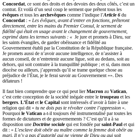
Concordat
, ce sont des droits et des devoirs des deux côtés, c’est un
contrat. Et voilà d’un seul coup le serment que prêtent tous les
évêques
et tous les
archevêques
comme l’indique l’
Article 6
du
Concordat
: «
Les évêques, avant d’entrer en fonctions, prêteront
directement, entre les mains du Premier Consul, le serment de
fidélité qui était en usage avant le changement de gouvernement,
exprimé dans les termes suivants : «
Je jure et promets à Dieu, sur
les saints évangiles, de garder obéissance et fidélité au
Gouvernement établi par la Constitution de la République française.
Je promets aussi de n’avoir aucune intelligence, de n’assister à
aucun conseil, de n’entretenir aucune ligue, soit au dedans, soit au
dehors, qui soit contraire à la tranquillité publique ; et si, dans mon
diocèse ou ailleurs, j’apprends qu’il se trame quelque chose au
préjudice de l’État, je le ferai savoir au Gouvernement »». Des
délateurs !
Il faut bien comprendre que ce qui peut lier
Macron
au
Vatican
,
c’est cette conception de la société inégale entre le
troupeau
et les
bergers
.
L’État
et
le Capital
sont intéressés d’avoir à faire à une
religion qui dit «
tu ne dois pas te révolter contre l’oppression
».
Pourquoi
le Vatican
a-t-il toujours été instrumentalisé par toutes les
formes de dictatures et de gouvernements ? C’est qu’il a à sa
disposition une
Doctrine sociale
qui est fondée par
saint-Paul
et qui
dit : «
L’esclave doit obéir au maître comme la femme doit obéir au
mari. Il n’y a pas d’autorité qui ne vienne de Dieu ou qui soit