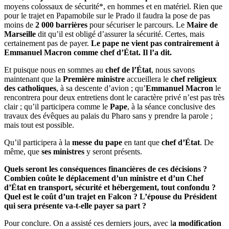
moyens colossaux de sécurité*, en hommes et en matériel. Rien que
pour le trajet en Papamobile sur le Prado il faudra la pose de pas
moins de
2 000 barrières
pour sécuriser le parcours. Le
Maire de
Marseille
dit qu’il est obligé d’assurer la sécurité. Certes, mais
certainement pas de payer.
Le pape ne vient pas contrairement à
Emmanuel Macron comme chef d’État. Il l’a dit.
Et puisque nous en sommes au
chef de l’État
, nous savons
maintenant que la
Première ministre
accueillera le
chef religieux
des catholiques
, à sa descente d’avion ; qu’
Emmanuel Macron
le
rencontrera pour deux entretiens dont le caractère privé n’est pas très
clair ; qu’il participera comme le
Pape
, à la séance conclusive des
travaux des évêques au palais du Pharo sans y prendre la parole ;
mais tout est possible.
Qu’il participera à la
messe du pape
en tant que
chef d’État
. De
même, que
ses ministres
y seront présents.
Quels seront les conséquences financières de ces décisions ?
Combien coûte le déplacement d’un ministre et d’un Chef
d’État en transport, sécurité et hébergement, tout confondu ?
Quel est le coût d’un trajet en Falcon ? L’épouse du Président
qui sera présente va-t-elle payer sa part ?
Pour conclure. On a assisté ces derniers jours, avec l
a modification