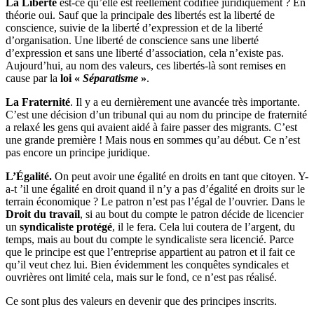
La Liberté
est-ce qu’elle est réellement codifiée juridiquement ? En
théorie oui. Sauf que la principale des libertés est la liberté de
conscience, suivie de la liberté d’expression et de la liberté
d’organisation. Une liberté de conscience sans une liberté
d’expression et sans une liberté d’association, cela n’existe pas.
Aujourd’hui, au nom des valeurs, ces libertés-là sont remises en
cause par la
loi «
Séparatisme
»
.
La Fraternité
. Il y a eu dernièrement une avancée très importante.
C’est une décision d’un tribunal qui au nom du principe de fraternité
a relaxé les gens qui avaient aidé à faire passer des migrants. C’est
une grande première ! Mais nous en sommes qu’au début. Ce n’est
pas encore un principe juridique.
L’Égalité.
On peut avoir une égalité en droits en tant que citoyen. Y-
a-t ’il une égalité en droit quand il n’y a pas d’égalité en droits sur le
terrain économique ? Le patron n’est pas l’égal de l’ouvrier. Dans le
Droit du travail
, si au bout du compte le patron décide de licencier
un
syndicaliste protégé
, il le fera. Cela lui coutera de l’argent, du
temps, mais au bout du compte le syndicaliste sera licencié. Parce
que le principe est que l’entreprise appartient au patron et il fait ce
qu’il veut chez lui. Bien évidemment les conquêtes syndicales et
ouvrières ont limité cela, mais sur le fond, ce n’est pas réalisé.
Ce sont plus des valeurs en devenir que des principes inscrits.