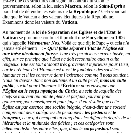
Est-ce que ces structures ont signé un contrat qui selon le
gouvernement, selon la loi, selon
Macron
, selon le
Saint-Esprit
a
pour but de défendre les valeurs de la
République
? Cela voudrait
dire que le Vatican a des valeurs identiques à la République.
Examinons donc les valeurs du
Vatican
.
Au moment de la
loi de Séparation des Églises et de l’État
, le
Vatican
se prononce contre et il produit une
Encyclique
en 1906
qui s’appelle
Vehementer Nos
. Voilà ce que dit le Pape – et cela n’a
jamais été démenti – : «
Qu’il faille séparer l’État de l’Église est
une thèse absolument fausse
. Une très pernicieuse erreur basée, en
effet, sur ce principe que l’État ne doit reconnaitre aucun culte
religieux. Elle est tout d’abord très gravement injurieuse pour Dieu,
car le créateur de l’Homme est aussi le fondateur des sociétés
humaines et il les conserve dans l’existence comme il nous soutient.
Nous lui devons donc non seulement un culte privé,
mais un culte
public
, social pour l’honorer.
L’Écriture
nous enseigne que
l’Église est le corps mystique du Christ
, au sein de laquelle des
chefs se trouvent qui ont de pleins et parfaits pouvoir pour
gouverner, pour enseigner et pour juger. Il en résulte que cette
Église est par essence une société inégale, c’est-à-dire une société
comprenant deux catégories de personnes :
les pasteurs
et
le
troupeau
, ceux qui occupent un rang dans les différents degrés de la
hiérarchie et la multitude des fidèles ; et ces catégories sont
tellement distinctes entre elles, que, dans le
corps pastoral
seul,