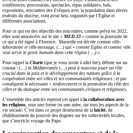
conférences, processions, spectacles, repas solidaires, bals,
expositions, rencontres des Evêques avec la population dans divers
endroits du diocèse, vont avoir lieu, organisés par l’Eglise et
différentes associations.
Pour ce qui est des objectifs des rencontres, comme prévu en 2022,
elles sont annoncées sur le site «
MED 23
» comme la poursuite de
ce qui a été signé à Florence. Marseille est décrite comme
ville-
laboratoire et ville-message
, (…) qui «
comme Eglise et comme ville
veut servir le genre humain dans cette région ( …) ».
Pour rappel la
Charte
(que je vous invite à aller lire), débute sur un
constat : (…)
la Méditerranée
(…)
peut à nouveau jouer un rôle
crucial dans la paix et le développement des nations grâce à la
coopération entre ses villes et ses communautés religieuses
; et par
conséquent le nécessaire «
renforcement et la promotion du rôle des
villes et du dialogue entre ses communautés civiques et religieuses.
L
’ensemble des articles reprend cet appel à
la collaboration avec
les religions
, sous une forme ou une autre, sur tous les aspects de la
vie sociale. C’est dans ce projet destructeur de la
laïcité
, de
rétablissement du pouvoir des dogmes sur les collectivités locales,
que s’inscrit le voyage du Pape.