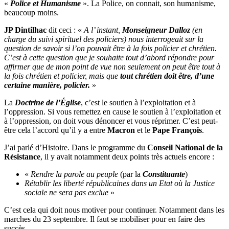
«
Police et Humanisme
». La Police, on connait, son humanisme,
beaucoup moins.
JP Dintilhac
dit ceci : «
A l’ instant,
Monseigneur Dalloz
(en
charge du suivi spirituel des policiers) nous interrogeait sur la
question de savoir si l’on pouvait être à la fois policier et chrétien.
C’est à cette question que je souhaite tout d’abord répondre pour
affirmer que de mon point de vue non seulement on peut être tout à
la fois chrétien et policier, mais que
tout chrétien doit être, d’une
certaine manière, policier.
»
La
Doctrine de l’Église
, c’est le soutien à l’exploitation et à
l’oppression. Si vous remettez en cause le soutien à l’exploitation et
à l’oppression, on doit vous dénoncer et vous réprimer. C’est peut-
être cela l’accord qu’il y a entre
Macron
et le
Pape François
.
J’ai parlé d’Histoire. Dans le programme du
Conseil National de la
Résistance
, il y avait notamment deux points très actuels encore :
«
Rendre la parole au peuple
(par la
Constituante
)
Rétablir les liberté républicaines dans un Etat où la Justice
sociale ne sera pas exclue
»
C’est cela qui doit nous motiver pour continuer. Notamment dans les
marches du 23 septembre. Il faut se mobiliser pour en faire des
succès.