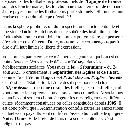
déposer : si les footballeurs professionnels de
l’Équipe de France
sont des fonctionnaires, les fonctionnaires sont en droit de demander
à être payés comme les footballeurs professionnels ! Sinon c’est une
remise en cause du principe d’égalité !
Dans la sphère publique, on doit respecter une stricte neutralité et
une stricte laïcité. En dehors de cette sphère des institutions et de
l’administration, chacun doit être libre de pouvoir faire, de penser et
d’exprimer ce qu’il veut. Donc, nous nous ne commençons pas à
dire qu’il faut limiter la liberté d’expression.
Vous prenez par exemple ce mélange des genres auquel on est en
train d’assister. Vous avez le débat sur
l’abaya
dans les
établissements scolaires. Vous avez la
loi «
Séparatisme
»
du 24
aout 2021. Normalement la
Séparation des Églises et de l’État
,
comme l’a dit
Victor Hugo
, c’est
l’État chez lui, l’Église chez elle
.
Ce n’est pas l’État partout. L’une des dispositions de la
loi
«
Séparatisme
»
, c’est que ce sont les Préfets, les sous-Préfets, qui
vont donner leur agrément aux associations cultuelles. Associations
cultuelles qui sont en charge de gérer les rites religieux des différents
cultes, récemment constituées ou celles constituées depuis
1905
. Il
est donc prévu que l’Administration contrôle toutes les associations
cultuelles du pays. Ils vont contrôler l’association cultuelle qui gère
Notre-Dame
. Et le Préfet de Paris dira si c’est cultuel, si c’est
religieux ou pas.