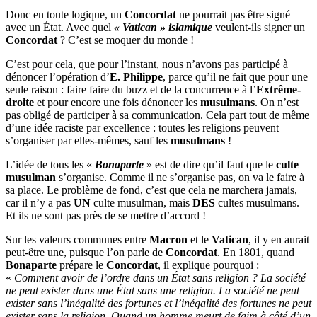
Donc en toute logique, un
Concordat
ne pourrait pas être signé
avec un État. Avec quel
« Vatican » islamique
veulent-ils signer un
Concordat
? C’est se moquer du monde !
C’est pour cela, que pour l’instant, nous n’avons pas participé à
dénoncer l’opération d’
E. Philippe
, parce qu’il ne fait que pour une
seule raison : faire faire du buzz et de la concurrence à l’
Extrême-
droite
et pour encore une fois dénoncer les
musulmans
. On n’est
pas obligé de participer à sa communication. Cela part tout de même
d’une idée raciste par excellence : toutes les religions peuvent
s’organiser par elles-mêmes, sauf les
musulmans
!
L’idée de tous les «
Bonaparte
» est de dire qu’il faut que le
culte
musulman
s’organise. Comme il ne s’organise pas, on va le faire à
sa place. Le problème de fond, c’est que cela ne marchera jamais,
car il n’y a pas
UN
culte musulman, mais
DES
cultes musulmans.
Et ils ne sont pas près de se mettre d’accord !
Sur les valeurs communes entre
Macron
et le
Vatican
, il y en aurait
peut-être une, puisque l’on parle de
Concordat
. En 1801, quand
Bonaparte
prépare le
Concordat
, il explique pourquoi :
«
Comment avoir de l’ordre dans un État sans religion ? La société
ne peut exister dans une État sans une religion. La société ne peut
exister sans l’inégalité des fortunes et l’inégalité des fortunes ne peut
exister sans la religion. Quand un homme meurt de faim à côté d’un