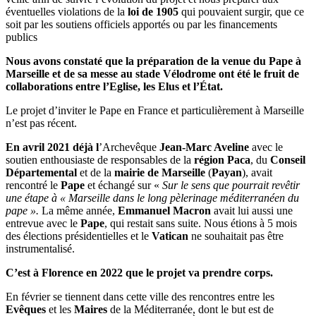
éventuelles violations de la
loi de 1905
qui pouvaient surgir, que ce
soit par les soutiens officiels apportés ou par les financements
publics
Nous avons constaté que la préparation de la venue du Pape à
Marseille et de sa messe au stade Vélodrome ont été le fruit de
collaborations entre l’Eglise, les Elus et l’État.
Le projet d’inviter le Pape en France et particulièrement à Marseille
n’est pas récent.
En avril 2021 déjà l
’Archevêque
Jean-Marc Aveline
avec le
soutien enthousiaste de responsables de la
région Paca
, du
Conseil
Départemental
et de la
mairie de Marseille
(
Payan
), avait
rencontré le
Pape
et échangé sur «
Sur le sens que pourrait revêtir
une étape à « Marseille
dans le long pèlerinage méditerranéen du
pape ».
La même année,
Emmanuel Macron
avait lui aussi une
entrevue avec le
Pape
, qui restait sans suite. Nous étions à 5 mois
des élections présidentielles et le
Vatican
ne souhaitait pas être
instrumentalisé.
C’est à Florence en 2022 que le projet va prendre corps.
En février se tiennent dans cette ville des rencontres entre les
Evêques
et les
Maires
de la Méditerranée, dont le but est de