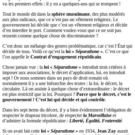
vu les premiers effets : il y en a quelques-uns qui se trompent !
Tout le monde dit dans la
sphère musulmane
, des plus modérés
aux plus radicaux, que ce n’est pas un vêtement religieux. Le
gouvernement lui décide que c’est un vêtement religieux et décide
d’en interdire le port. Comment voulez-vous que ce ne soit pas
ressenti comme quelque chose de discriminatoire ?
C’est donc un mélange des genres problématique, car c’est l’État qui
décide de tous. Voilà ce qu’est la
loi «
Séparatisme
»
. C’est ce que
l’on appelle le
Contrat d’engagement républicain
.
Chose jamais vue : la
loi «
Séparatisme
»
introduit trois critères à
imposer aux associations, le décret d’application, lui, en introduit
sept ! Or nous sommes dans un pays de droit romain où
normalement il y a une hiérarchie des textes : la loi, le décret, la
circulaire. Là on assiste à quelque chose d’extraordinaire : le décret
est plus restrictif que la loi. Pourquoi ?
Parce que le décret, c’est le
gouvernement ! C’est lui qui décide et qui contrôle
.
Dans les sept items du décret, il y a bien évidemment l’obligation de
respecter le drapeau tricolore, de respecter
la Marseillaise
et
d’admirer la formule républicaine :
Liberté, Égalité, Fraternité
.
Si on avait fait cette
loi «
Séparatisme
»
en 1934,
Jean Zay
aurait