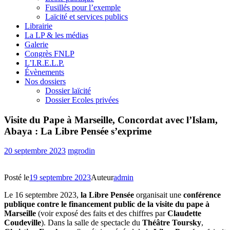
Fusillés pour l’exemple
Laïcité et services publics
Librairie
La LP & les médias
Galerie
Congrès FNLP
L’I.R.E.L.P.
Évènements
Nos dossiers
Dossier laïcité
Dossier Ecoles privées
Visite du Pape à Marseille, Concordat avec l’Islam,
Abaya : La Libre Pensée s’exprime
20 septembre 2023
mgrodin
Posté le
19 septembre 2023
Auteur
admin
Le 16 septembre 2023,
la Libre Pensée
organisait une
conférence
publique contre le financement public de la visite du pape à
Marseille
(voir exposé des faits et des chiffres par
Claudette
Coudeville
). Dans la salle de spectacle du
Théâtre Toursky
,