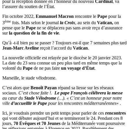
pour la réception donnée en l’honneur du nouveau
Cardinal
, va
l’assurer du soutien de l’État.
Fin octobre 2022,
Emmanuel Macron
rencontre le
Pape
pour la
ème
3
fois. Mais selon le journal
la Croix
, au sein du
Vatican,
on
pense que le
Pape
ne se déplacera pas sans avoir reçu d’assurance
sur
la question de la fin de vie
.
Qu’à -t-il bien pu se passer ? Toujours est-il que 7 semaines plus tard
Jean-Marc Aveline
reçoit l’accord du
Vatican
.
La nouvelle officielle est relayée par le diocèse le 20 janvier 2023.
La date du 23 sera connue un peu plus tard en même temps que la
volonté du
Pape
de ne pas faire
un voyage d’État
.
Marseille, le stade vélodrome.
C’est alors que
Benoît Payan
répand sa liesse sur les réseaux
sociaux
. C’est chose faite !.
Le pape François célébrera la messe
au cœur du
Stade Vélodrome
(…). « C’est un honneur pour notre
ville
d’accueillir le Pape
pour les rencontres méditerranéennes
« .
Ici, je voudrais prendre un petit temps pour parler de ces
rencontres
qui vont débuter aujourd’hui et se termineront le 24. Pendant ces 8
jours,
70 Évêques et 70 Jeunes
de la Méditerranée vont poursuivre
les réflexions entamées à Florence en 2022. Parallèlement des