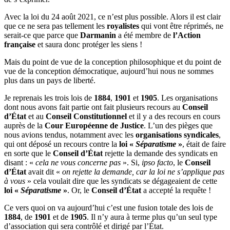
Avec la loi du 24 août 2021, ce n’est plus possible. Alors il est clair
que ce ne sera pas tellement les
royalistes
qui vont être réprimés, ne
serait-ce que parce que
Darmanin
a été membre de
l’Action
française
et saura donc protéger les siens !
Mais du point de vue de la conception philosophique et du point de
vue de la conception démocratique, aujourd’hui nous ne sommes
plus dans un pays de liberté.
Je reprenais les trois lois de
1884
,
1901
et
1905
. Les organisations
dont nous avons fait partie ont fait plusieurs recours au
Conseil
d’État
et au
Conseil Constitutionnel
et il y a des recours en cours
auprès de la
Cour Européenne de Justice
. L’un des pièges que
nous avions tendus, notamment avec les
organisations syndicales
,
qui ont déposé un recours contre la
loi «
Séparatisme
»
, était de faire
en sorte que le
Conseil d’État
rejette la demande des syndicats en
disant : «
cela ne vous concerne pas
». Si,
ipso facto
, le
Conseil
d’État
avait dit «
on rejette la demande, car la loi ne s’applique pas
à vous
» cela voulait dire que les syndicats se dégageaient de cette
loi «
Séparatisme
»
. Or, le
Conseil d’État
a accepté la requête !
Ce vers quoi on va aujourd’hui c’est une fusion totale des lois de
1884
, de
1901
et de
1905
. Il n’y aura à terme plus qu’un seul type
d’association qui sera contrôlé et dirigé par l’État.