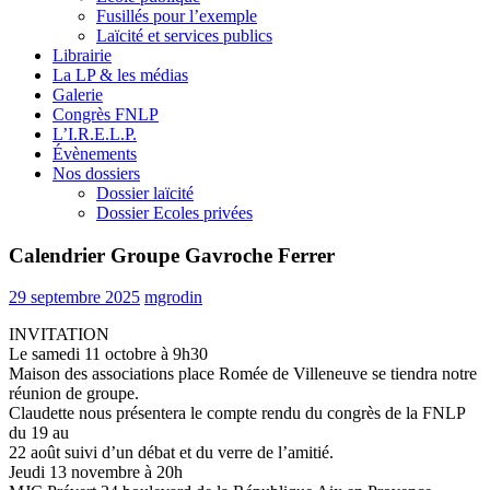
Fusillés pour l’exemple
Laïcité et services publics
Librairie
La LP & les médias
Galerie
Congrès FNLP
L’I.R.E.L.P.
Évènements
Nos dossiers
Dossier laïcité
Dossier Ecoles privées
Calendrier Groupe Gavroche Ferrer
29 septembre 2025
mgrodin
INVITATION
Le samedi 11 octobre à 9h30
Maison des associations place Romée de Villeneuve se tiendra notre
réunion de groupe.
Claudette nous présentera le compte rendu du congrès de la FNLP
du 19 au
22 août suivi d’un débat et du verre de l’amitié.
Jeudi 13 novembre à 20h