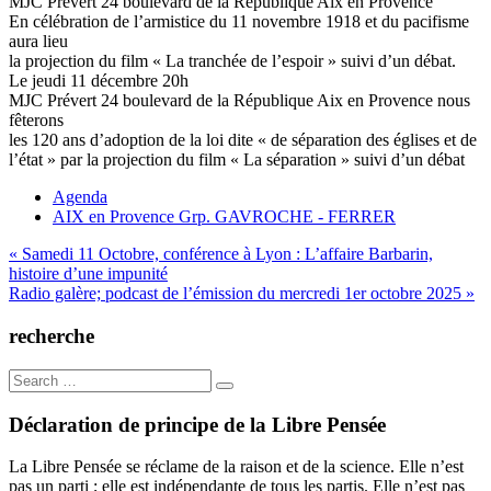
MJC Prévert 24 boulevard de la République Aix en Provence
En célébration de l’armistice du 11 novembre 1918 et du pacifisme
aura lieu
la projection du film « La tranchée de l’espoir » suivi d’un débat.
Le jeudi 11 décembre 20h
MJC Prévert 24 boulevard de la République Aix en Provence nous
fêterons
les 120 ans d’adoption de la loi dite « de séparation des églises et de
l’état » par la projection du film « La séparation » suivi d’un débat
Agenda
AIX en Provence Grp. GAVROCHE - FERRER
Navigation
« Samedi 11 Octobre, conférence à Lyon : L’affaire Barbarin,
histoire d’une impunité
de
Radio galère; podcast de l’émission du mercredi 1er octobre 2025 »
l’article
recherche
Search
for:
Déclaration de principe de la Libre Pensée
La Libre Pensée se réclame de la raison et de la science. Elle n’est
pas un parti ; elle est indépendante de tous les partis. Elle n’est pas