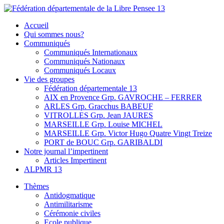
Skip
to
Fédération départementale de la Libre Pensee 13
Membre de la fédération Nationale de la Libre Pensée ni dieu ni
Accueil
content
maitre
Qui sommes nous?
Communiqués
Communiqués Internationaux
Communiqués Nationaux
Communiqués Locaux
Vie des groupes
Fédération départementale 13
AIX en Provence Grp. GAVROCHE – FERRER
ARLES Grp. Gracchus BABEUF
VITROLLES Grp. Jean JAURES
MARSEILLE Grp. Louise MICHEL
MARSEILLE Grp. Victor Hugo Quatre Vingt Treize
PORT de BOUC Grp. GARIBALDI
Notre journal l’impertinent
Articles Impertinent
ALPMR 13
Thèmes
Antidogmatique
Antimilitarisme
Cérémonie civiles
Ecole publique