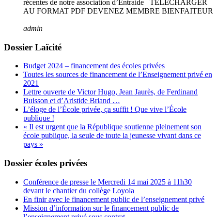
récentes de notre association d’Entraide TELECHARGER
AU FORMAT PDF DEVENEZ MEMBRE BIENFAITEUR
admin
Dossier Laïcité
Budget 2024 – financement des écoles privées
Toutes les sources de financement de l’Enseignement privé en
2021
Lettre ouverte de Victor Hugo, Jean Jaurès, de Ferdinand
Buisson et d’Aristide Briand …
L’éloge de l’École privée, ça suffit ! Que vive l’École
publique !
« Il est urgent que la République soutienne pleinement son
école publique, la seule de toute la jeunesse vivant dans ce
pays »
Dossier écoles privées
Conférence de presse le Mercredi 14 mai 2025 à 11h30
devant le chantier du collège Loyola
En finir avec le financement public de l’enseignement privé
Mission d’information sur le financement public de
l’enseignement privé sous contrat