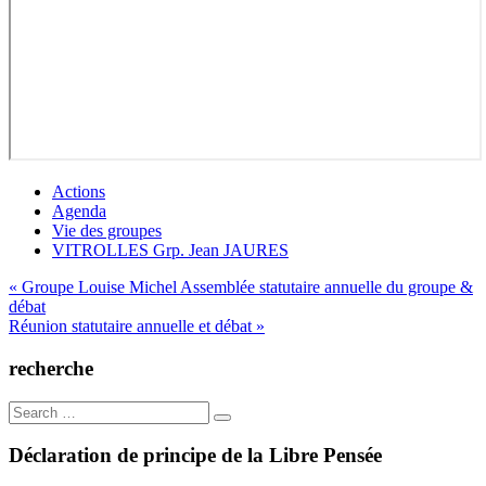
Actions
Agenda
Vie des groupes
VITROLLES Grp. Jean JAURES
Navigation
« Groupe Louise Michel Assemblée statutaire annuelle du groupe &
débat
de
Réunion statutaire annuelle et débat »
l’article
recherche
Search
for:
Déclaration de principe de la Libre Pensée