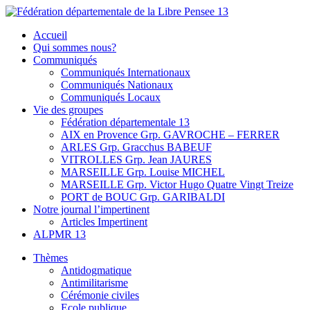
Skip
to
Fédération départementale de la Libre Pensee 13
Membre de la fédération Nationale de la Libre Pensée ni dieu ni
Accueil
content
maitre
Qui sommes nous?
Communiqués
Communiqués Internationaux
Communiqués Nationaux
Communiqués Locaux
Vie des groupes
Fédération départementale 13
AIX en Provence Grp. GAVROCHE – FERRER
ARLES Grp. Gracchus BABEUF
VITROLLES Grp. Jean JAURES
MARSEILLE Grp. Louise MICHEL
MARSEILLE Grp. Victor Hugo Quatre Vingt Treize
PORT de BOUC Grp. GARIBALDI
Notre journal l’impertinent
Articles Impertinent
ALPMR 13
Thèmes
Antidogmatique
Antimilitarisme
Cérémonie civiles
Ecole publique