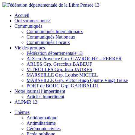
Skip
to
Fédération départementale de la Libre Pensee 13
Membre de la fédération Nationale de la Libre Pensée ni dieu ni
Accueil
content
maitre
Qui sommes nous?
Communiqués
Communiqués Internationaux
Communiqués Nationaux
Communiqués Locaux
Vie des groupes
Fédération départementale 13
AIX en Provence Grp. GAVROCHE – FERRER
ARLES Grp. Gracchus BABEUF
VITROLLES Grp. Jean JAURES
MARSEILLE Grp. Louise MICHEL
MARSEILLE Grp. Victor Hugo Quatre Vingt Treize
PORT de BOUC Grp. GARIBALDI
Notre journal l’impertinent
Articles Impertinent
ALPMR 13
Thèmes
Antidogmatique
Antimilitarisme
Cérémonie civiles
Ecole publique