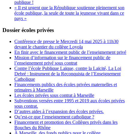
publique !
« Il est urgent que la République soutienne pleinement son
école publique, la seule de toute la jeunesse vivant dans ce
pays »
Dossier écoles privées
Conférence de presse le Mercredi 14 mai 2025 à 11h30
devant le chantier du collège Loyola
En finir avec le financement public de l’enseignement privé
Mission d’information sur le financement public de
l’enseignement privé sous contrat
Contre l’école Publique Laïque, contre la Laïcité, La Loi
Debré : Instrument de la Reconquista de l’Enseignement
Catholique
Financements publics des écoles privées maternelles et
primaires à Marseille
Les écoles privées sous contrat à Marseille
Subventions versées entre 1995 et 2019 aux écoles privées
sous contrat.
D’autres aides à l’expansion des écoles privées.
Qu’est-ce que l’enseignement catholique ?
Financement et promotion des Collèges privés dans les
Bouches du Rhône
À Marseille, des fonds publics pour le collège