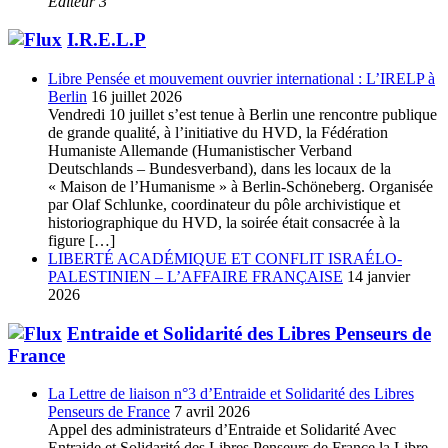
Editeur 3
I.R.E.L.P
Libre Pensée et mouvement ouvrier international : L’IRELP à
Berlin
16 juillet 2026
Vendredi 10 juillet s’est tenue à Berlin une rencontre publique
de grande qualité, à l’initiative du HVD, la Fédération
Humaniste Allemande (Humanistischer Verband
Deutschlands – Bundesverband), dans les locaux de la
« Maison de l’Humanisme » à Berlin-Schöneberg. Organisée
par Olaf Schlunke, coordinateur du pôle archivistique et
historiographique du HVD, la soirée était consacrée à la
figure […]
LIBERTÉ ACADÉMIQUE ET CONFLIT ISRAÉLO-
PALESTINIEN – L’AFFAIRE FRANÇAISE
14 janvier
2026
Entraide et Solidarité des Libres Penseurs de
France
La Lettre de liaison n°3 d’Entraide et Solidarité des Libres
Penseurs de France
7 avril 2026
Appel des administrateurs d’Entraide et Solidarité Avec
Entraide et Solidarité des Libres Penseurs de France la Libre