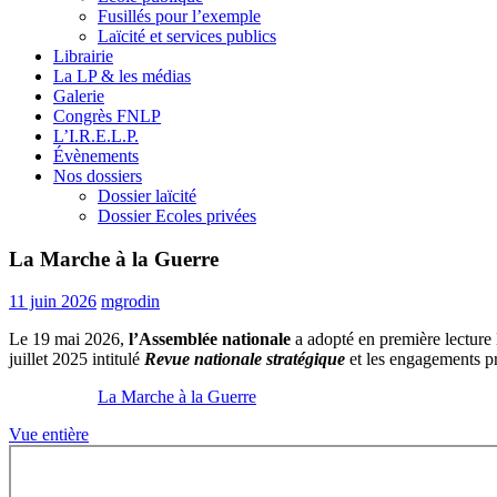
Fusillés pour l’exemple
Laïcité et services publics
Librairie
La LP & les médias
Galerie
Congrès FNLP
L’I.R.E.L.P.
Évènements
Nos dossiers
Dossier laïcité
Dossier Ecoles privées
La Marche à la Guerre
11 juin 2026
mgrodin
Le 19 mai 2026,
l’Assemblée nationale
a adopté en première lecture l
juillet 2025 intitulé
Revue nationale stratégique
et les engagements pr
La Marche à la Guerre
Vue entière
Aller
au
contenu