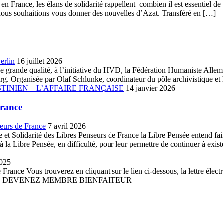
n France, les élans de solidarité rappellent combien il est essentiel de 
que nous souhaitions vous donner des nouvelles d’Azat. Transféré en […]
erlin
16 juillet 2026
ue de grande qualité, à l’initiative du HVD, la Fédération Humaniste A
. Organisée par Olaf Schlunke, coordinateur du pôle archivistique et h
TINIEN – L’AFFAIRE FRANÇAISE
14 janvier 2026
France
seurs de France
7 avril 2026
et Solidarité des Libres Penseurs de France la Libre Pensée entend faire 
la Libre Pensée, en difficulté, pour leur permettre de continuer à existe
2025
France Vous trouverez en cliquant sur le lien ci-dessous, la lettre élect
 PDF DEVENEZ MEMBRE BIENFAITEUR