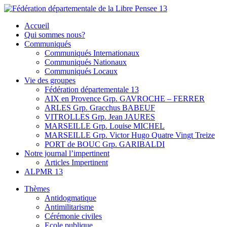
Skip
to
Fédération départementale de la Libre Pensee 13
Membre de la fédération Nationale de la Libre Pensée ni dieu ni maitr
Accueil
content
Qui sommes nous?
Communiqués
Communiqués Internationaux
Communiqués Nationaux
Communiqués Locaux
Vie des groupes
Fédération départementale 13
AIX en Provence Grp. GAVROCHE – FERRER
ARLES Grp. Gracchus BABEUF
VITROLLES Grp. Jean JAURES
MARSEILLE Grp. Louise MICHEL
MARSEILLE Grp. Victor Hugo Quatre Vingt Treize
PORT de BOUC Grp. GARIBALDI
Notre journal l’impertinent
Articles Impertinent
ALPMR 13
Thèmes
Antidogmatique
Antimilitarisme
Cérémonie civiles
Ecole publique