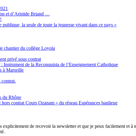
2021
son et d’Aristide Briand …
!
 publique, la seule de toute la jeunesse vivant dans ce pays »
e chantier du collège Loyola
ent privé sous contrat
é : Instrument de la Reconquista de l’Enseignement Catholique
s à Marseille
 contrat.
es du Rhône
nt hors contrat Cours Ozanam » du réseau Espérances banlieue
xplicitement de recevoir la newsletter et que je peux facilement et à to
té.