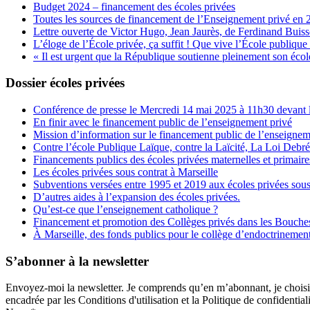
Budget 2024 – financement des écoles privées
Toutes les sources de financement de l’Enseignement privé en 
Lettre ouverte de Victor Hugo, Jean Jaurès, de Ferdinand Buis
L’éloge de l’École privée, ça suffit ! Que vive l’École publique 
« Il est urgent que la République soutienne pleinement son école
Dossier écoles privées
Conférence de presse le Mercredi 14 mai 2025 à 11h30 devant l
En finir avec le financement public de l’enseignement privé
Mission d’information sur le financement public de l’enseignem
Contre l’école Publique Laïque, contre la Laïcité, La Loi Debr
Financements publics des écoles privées maternelles et primaire
Les écoles privées sous contrat à Marseille
Subventions versées entre 1995 et 2019 aux écoles privées sous
D’autres aides à l’expansion des écoles privées.
Qu’est-ce que l’enseignement catholique ?
Financement et promotion des Collèges privés dans les Bouch
À Marseille, des fonds publics pour le collège d’endoctrineme
S’abonner à la newsletter
Envoyez-moi la newsletter. Je comprends qu’en m’abonnant, je choisis e
encadrée par les Conditions d'utilisation et la Politique de confidentiali