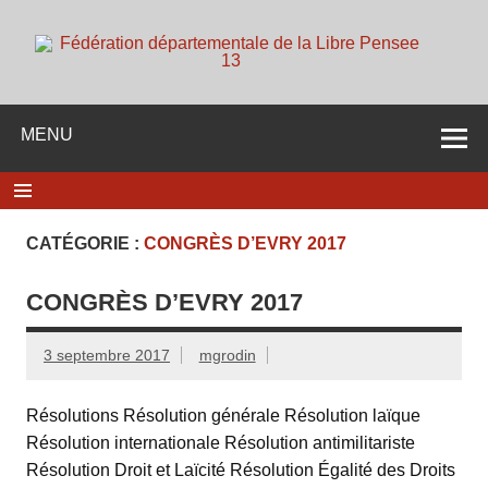
Skip
to
content
d
Membre de la fédération Nationale de la Libre Pensée ni
dieu ni maitre
MENU
CATÉGORIE :
CONGRÈS D’EVRY 2017
CONGRÈS D’EVRY 2017
3 septembre 2017
mgrodin
Résolutions Résolution générale Résolution laïque
Résolution internationale Résolution antimilitariste
Résolution Droit et Laïcité Résolution Égalité des Droits