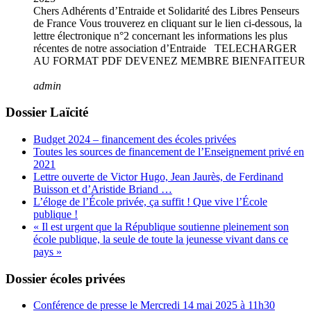
Chers Adhérents d’Entraide et Solidarité des Libres Penseurs
de France Vous trouverez en cliquant sur le lien ci-dessous, la
lettre électronique n°2 concernant les informations les plus
récentes de notre association d’Entraide TELECHARGER
AU FORMAT PDF DEVENEZ MEMBRE BIENFAITEUR
admin
Dossier Laïcité
Budget 2024 – financement des écoles privées
Toutes les sources de financement de l’Enseignement privé en
2021
Lettre ouverte de Victor Hugo, Jean Jaurès, de Ferdinand
Buisson et d’Aristide Briand …
L’éloge de l’École privée, ça suffit ! Que vive l’École
publique !
« Il est urgent que la République soutienne pleinement son
école publique, la seule de toute la jeunesse vivant dans ce
pays »
Dossier écoles privées
Conférence de presse le Mercredi 14 mai 2025 à 11h30