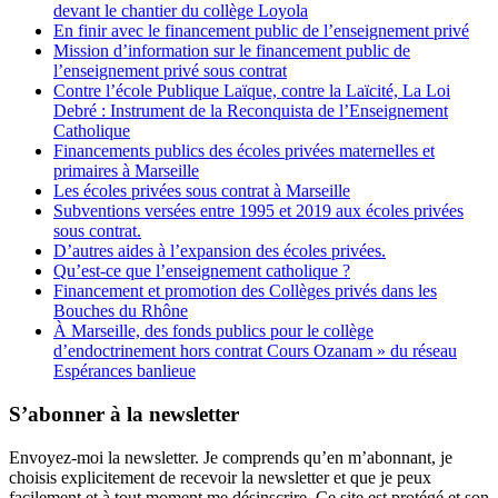
devant le chantier du collège Loyola
En finir avec le financement public de l’enseignement privé
Mission d’information sur le financement public de
l’enseignement privé sous contrat
Contre l’école Publique Laïque, contre la Laïcité, La Loi
Debré : Instrument de la Reconquista de l’Enseignement
Catholique
Financements publics des écoles privées maternelles et
primaires à Marseille
Les écoles privées sous contrat à Marseille
Subventions versées entre 1995 et 2019 aux écoles privées
sous contrat.
D’autres aides à l’expansion des écoles privées.
Qu’est-ce que l’enseignement catholique ?
Financement et promotion des Collèges privés dans les
Bouches du Rhône
À Marseille, des fonds publics pour le collège
d’endoctrinement hors contrat Cours Ozanam » du réseau
Espérances banlieue
S’abonner à la newsletter
Envoyez-moi la newsletter. Je comprends qu’en m’abonnant, je
choisis explicitement de recevoir la newsletter et que je peux
facilement et à tout moment me désinscrire. Ce site est protégé et son