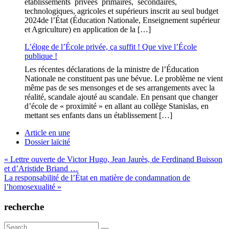
établissements privées primaires, secondaires,
technologiques, agricoles et supérieurs inscrit au seul budget
2024de l’État (Éducation Nationale, Enseignement supérieur
et Agriculture) en application de la […]
L’éloge de l’École privée, ça suffit ! Que vive l’École
publique !
Les récentes déclarations de la ministre de l’Éducation
Nationale ne constituent pas une bévue. Le problème ne vient
même pas de ses mensonges et de ses arrangements avec la
réalité, scandale ajouté au scandale. En pensant que changer
d’école de « proximité » en allant au collège Stanislas, en
mettant ses enfants dans un établissement […]
Article en une
Dossier laïcité
Navigation
« Lettre ouverte de Victor Hugo, Jean Jaurès, de Ferdinand Buisson
et d’Aristide Briand …
de
La responsabilité de l’État en matière de condamnation de
l’article
l’homosexualité »
recherche
Search