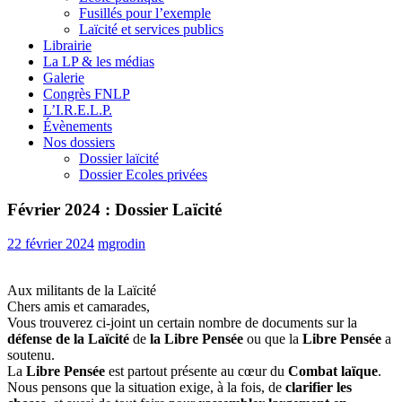
Fusillés pour l’exemple
Laïcité et services publics
Librairie
La LP & les médias
Galerie
Congrès FNLP
L’I.R.E.L.P.
Évènements
Nos dossiers
Dossier laïcité
Dossier Ecoles privées
Février 2024 : Dossier Laïcité
22 février 2024
mgrodin
Aux militants de la Laïcité
Chers amis et camarades,
Vous trouverez ci-joint un certain nombre de documents sur la
défense de la Laïcité
de
la Libre Pensée
ou que la
Libre Pensée
a
soutenu.
La
Libre Pensée
est partout présente au cœur du
Combat laïque
.
Nous pensons que la situation exige, à la fois, de
clarifier les