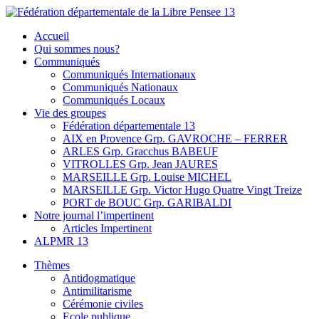
Skip
to
Fédération départementale de la Libre Pensee 13
Membre de la fédération Nationale de la Libre Pensée ni dieu ni
Accueil
content
maitre
Qui sommes nous?
Communiqués
Communiqués Internationaux
Communiqués Nationaux
Communiqués Locaux
Vie des groupes
Fédération départementale 13
AIX en Provence Grp. GAVROCHE – FERRER
ARLES Grp. Gracchus BABEUF
VITROLLES Grp. Jean JAURES
MARSEILLE Grp. Louise MICHEL
MARSEILLE Grp. Victor Hugo Quatre Vingt Treize
PORT de BOUC Grp. GARIBALDI
Notre journal l’impertinent
Articles Impertinent
ALPMR 13
Thèmes
Antidogmatique
Antimilitarisme
Cérémonie civiles
Ecole publique