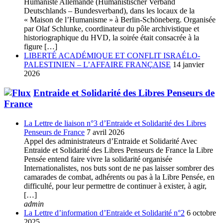
Humaniste Allemande (Humanistischer Verband
Deutschlands – Bundesverband), dans les locaux de la
« Maison de l’Humanisme » à Berlin-Schöneberg. Organisée
par Olaf Schlunke, coordinateur du pôle archivistique et
historiographique du HVD, la soirée était consacrée à la
figure […]
LIBERTÉ ACADÉMIQUE ET CONFLIT ISRAÉLO-
PALESTINIEN – L’AFFAIRE FRANÇAISE
14 janvier
2026
Entraide et Solidarité des Libres Penseurs de
France
La Lettre de liaison n°3 d’Entraide et Solidarité des Libres
Penseurs de France
7 avril 2026
Appel des administrateurs d’Entraide et Solidarité Avec
Entraide et Solidarité des Libres Penseurs de France la Libre
Pensée entend faire vivre la solidarité organisée
Internationalistes, nos buts sont de ne pas laisser sombrer des
camarades de combat, adhérents ou pas à la Libre Pensée, en
difficulté, pour leur permettre de continuer à exister, à agir,
[…]
admin
La Lettre d’information d’Entraide et Solidarité n°2
6 octobre
2025