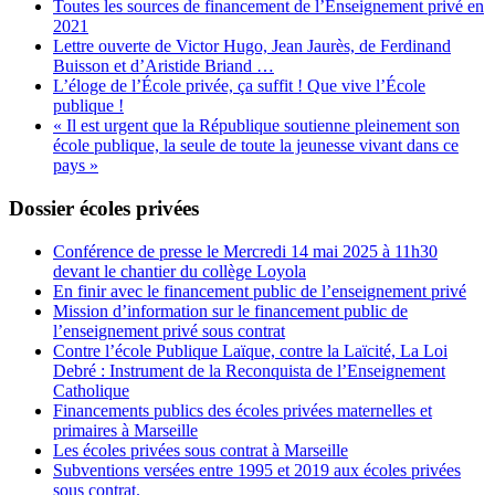
Toutes les sources de financement de l’Enseignement privé en
2021
Lettre ouverte de Victor Hugo, Jean Jaurès, de Ferdinand
Buisson et d’Aristide Briand …
L’éloge de l’École privée, ça suffit ! Que vive l’École
publique !
« Il est urgent que la République soutienne pleinement son
école publique, la seule de toute la jeunesse vivant dans ce
pays »
Dossier écoles privées
Conférence de presse le Mercredi 14 mai 2025 à 11h30
devant le chantier du collège Loyola
En finir avec le financement public de l’enseignement privé
Mission d’information sur le financement public de
l’enseignement privé sous contrat
Contre l’école Publique Laïque, contre la Laïcité, La Loi
Debré : Instrument de la Reconquista de l’Enseignement
Catholique
Financements publics des écoles privées maternelles et
primaires à Marseille
Les écoles privées sous contrat à Marseille
Subventions versées entre 1995 et 2019 aux écoles privées
sous contrat.