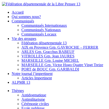
Skip
to
Fédération départementale de la Libre Pensee 13
Membre de la fédération Nationale de la Libre Pensée ni dieu ni
Accueil
content
maitre
Qui sommes nous?
Communiqués
Communiqués Internationaux
Communiqués Nationaux
Communiqués Locaux
Vie des groupes
Fédération départementale 13
AIX en Provence Grp. GAVROCHE – FERRER
ARLES Grp. Gracchus BABEUF
VITROLLES Grp. Jean JAURES
MARSEILLE Grp. Louise MICHEL
MARSEILLE Grp. Victor Hugo Quatre Vingt Treize
PORT de BOUC Grp. GARIBALDI
Notre journal l’impertinent
Articles Impertinent
ALPMR 13
Thèmes
Antidogmatique
Antimilitarisme
Cérémonie civiles
Ecole publique