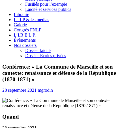
Fusillés pour l’exemple
Laïcité et services publics
Librairie
La LP & les médias
Galerie
Congrès FNLP
L’I.R.E.L.P.
Évènements
Nos dossiers
Dossier laïcité
Dossier Ecoles privées
Conférence: « La Commune de Marseille et son
contexte: renaissance et défense de la République
(1870-1871) »
28 septembre 2021
mgrodin
Quand
28 septembre 2021