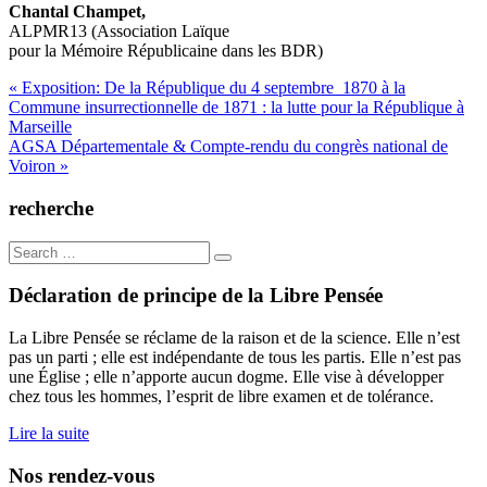
Chantal Champet,
ALPMR13 (Association Laïque
pour la Mémoire Républicaine dans les BDR)
Navigation
« Exposition: De la République du 4 septembre 1870 à la
Commune insurrectionnelle de 1871 : la lutte pour la République à
de
Marseille
l’article
AGSA Départementale & Compte-rendu du congrès national de
Voiron »
recherche
Search
for:
Déclaration de principe de la Libre Pensée
La Libre Pensée se réclame de la raison et de la science. Elle n’est
pas un parti ; elle est indépendante de tous les partis. Elle n’est pas
une Église ; elle n’apporte aucun dogme. Elle vise à développer
chez tous les hommes, l’esprit de libre examen et de tolérance.
Lire la suite
Nos rendez-vous