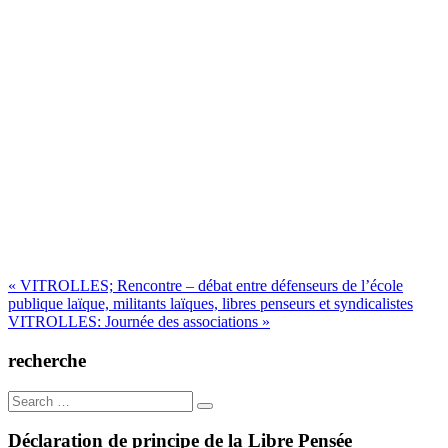
Navigation
« VITROLLES; Rencontre – débat entre défenseurs de l’école
publique laïque, militants laïques, libres penseurs et syndicalistes
de
VITROLLES: Journée des associations »
l’article
recherche
Search
for:
Déclaration de principe de la Libre Pensée