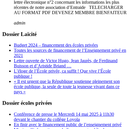
lettre électronique n°2 concernant les informations les plus
récentes de notre association d’Entraide TELECHARGER
AU FORMAT PDF DEVENEZ MEMBRE BIENFAITEUR
admin
Dossier Laïcité
Budget 2024 – financement des écoles privées
Toutes les sources de financement de l’Enseignement privé en
2021
Lettre ouverte de Victor Hugo, Jean Jaurès, de Ferdinand
Buisson et d’Aristide Briand …
L’éloge de l’École privée, ça suffit ! Que vive l’École
publique !
« Il est urgent que la République soutienne pleinement son
école publique, la seule de toute la jeunesse vivant dans ce
pays »
Dossier écoles privées
Conférence de presse le Mercredi 14 mai 2025 à 11h30
devant le chantier du collège Loyola
En finir avec le financement public de l’enseignement privé