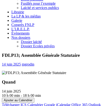
Fusillés pour l’exemple
Laïcité et services publics
Librairie
La LP & les médias
Galerie
Congrès FNLP
L’I.R.E.L.P.
Évènements
Nos dossiers
Dossier laïcité
Dossier Ecoles privées
FDLP13; Assemblée Générale Statutaire
14 juin 2025
mgrodin
Quand
14 juin 2025
10 h 00 min - 18 h 00 min
Ajouter au Calendrier
Télécharger ICS
Calendrier Google
iCalendar
Office 365
Outlook