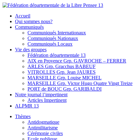
Skip
to
Fédération départementale de la Libre Pensee 13
Membre de la fédération Nationale de la Libre Pensée ni dieu ni
Accueil
content
maitre
Qui sommes nous?
Communiqués
Communiqués Internationaux
Communiqués Nationaux
Communiqués Locaux
Vie des groupes
Fédération départementale 13
AIX en Provence Grp. GAVROCHE – FERRER
ARLES Grp. Gracchus BABEUF
VITROLLES Grp. Jean JAURES
MARSEILLE Grp. Louise MICHEL
MARSEILLE Grp. Victor Hugo Quatre Vingt Treize
PORT de BOUC Grp. GARIBALDI
Notre journal l’impertinent
Articles Impertinent
ALPMR 13
Thèmes
Antidogmatique
Antimilitarisme
Cérémonie civiles
Ecole publique