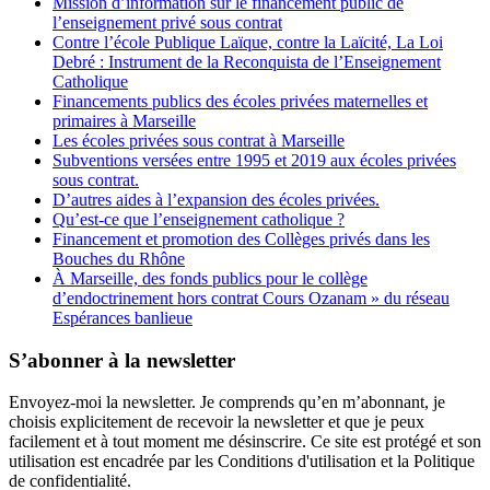
Mission d’information sur le financement public de
l’enseignement privé sous contrat
Contre l’école Publique Laïque, contre la Laïcité, La Loi
Debré : Instrument de la Reconquista de l’Enseignement
Catholique
Financements publics des écoles privées maternelles et
primaires à Marseille
Les écoles privées sous contrat à Marseille
Subventions versées entre 1995 et 2019 aux écoles privées
sous contrat.
D’autres aides à l’expansion des écoles privées.
Qu’est-ce que l’enseignement catholique ?
Financement et promotion des Collèges privés dans les
Bouches du Rhône
À Marseille, des fonds publics pour le collège
d’endoctrinement hors contrat Cours Ozanam » du réseau
Espérances banlieue
S’abonner à la newsletter
Envoyez-moi la newsletter. Je comprends qu’en m’abonnant, je
choisis explicitement de recevoir la newsletter et que je peux
facilement et à tout moment me désinscrire. Ce site est protégé et son
utilisation est encadrée par les Conditions d'utilisation et la Politique
de confidentialité.