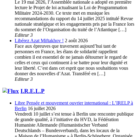
Le 19 mai 2026, l’Assemblée nationale a adopté en première
lecture le Projet de loi actualisant la Loi de Programmation
Militaire 2024-2030. Ce texte met en musique les
recommandations du rapport du 14 juillet 2025 intitulé Revue
nationale stratégique et les engagements pris par la France lors
du sommet de l’Organisation du traité de l’Atlantique […]
Editeur 3
Libérez Azat Miftakhov !
2 août 2026
Face aux épreuves que traversent aujourd’hui tant de
personnes en France, les élans de solidarité rappellent
combien il est essentiel de ne jamais détourner le regard de
celles et ceux qui continuent à se battre pour leur dignité et
leur liberté. C’est dans cet esprit que nous souhaitions vous
donner des nouvelles d’Azat. Transféré en […]
Editeur 3
I.R.E.L.P
Libre Pensée et mouvement ouvrier international : L’IRELP à
Berlin
16 juillet 2026
Vendredi 10 juillet s’est tenue à Berlin une rencontre publique
de grande qualité, à l’initiative du HVD, la Fédération
Humaniste Allemande (Humanistischer Verband
Deutschlands – Bundesverband), dans les locaux de la
« Maison de l’Humanisme » à Berlin-Schöneberg. Organisée