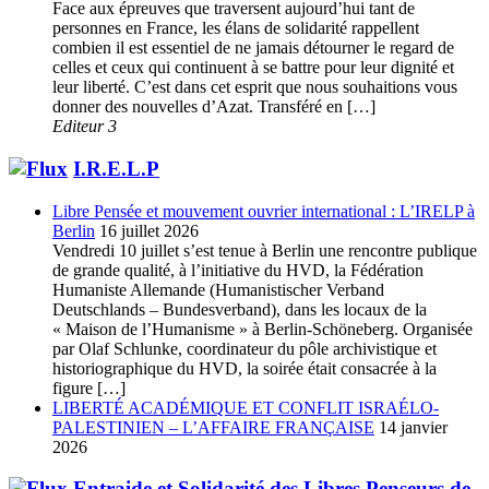
Face aux épreuves que traversent aujourd’hui tant de
personnes en France, les élans de solidarité rappellent
combien il est essentiel de ne jamais détourner le regard de
celles et ceux qui continuent à se battre pour leur dignité et
leur liberté. C’est dans cet esprit que nous souhaitions vous
donner des nouvelles d’Azat. Transféré en […]
Editeur 3
I.R.E.L.P
Libre Pensée et mouvement ouvrier international : L’IRELP à
Berlin
16 juillet 2026
Vendredi 10 juillet s’est tenue à Berlin une rencontre publique
de grande qualité, à l’initiative du HVD, la Fédération
Humaniste Allemande (Humanistischer Verband
Deutschlands – Bundesverband), dans les locaux de la
« Maison de l’Humanisme » à Berlin-Schöneberg. Organisée
par Olaf Schlunke, coordinateur du pôle archivistique et
historiographique du HVD, la soirée était consacrée à la
figure […]
LIBERTÉ ACADÉMIQUE ET CONFLIT ISRAÉLO-
PALESTINIEN – L’AFFAIRE FRANÇAISE
14 janvier
2026
Entraide et Solidarité des Libres Penseurs de