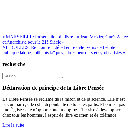
Navigation
« MARSEILLE: Présentation du livre : « Jean Meslier, Curé, Athée
et Anarchiste pour le 21è Siècle »
de
VITROLLES; Rencontre – débat entre défenseurs de l’école
l’article
publique laïque, militants laïques, libres penseurs et syndicalistes »
recherche
Search
for:
Déclaration de principe de la Libre Pensée
La Libre Pensée se réclame de la raison et de la science. Elle n’est
pas un parti ; elle est indépendante de tous les partis. Elle n’est pas
une Église ; elle n’apporte aucun dogme. Elle vise à développer
chez tous les hommes, l’esprit de libre examen et de tolérance.
Lire la suite