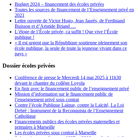
Budget 2024 – financement des écoles privées
Toutes les sources de financement de l’Enseignement privé en
2021
Lettre ouverte de Victor Hugo, Jean Jaurès, de Ferdinand
Buisson et d’Aristide Briand …
L’éloge de l’École privée, ça suffit ! Que vive l’École
publique !
« Il est urgent que la République soutienne pleinement son
école publique, la seule de toute la jeunesse vivant dans ce
pays »
Dossier écoles privées
Conférence de presse le Mercredi 14 mai 2025 à 11h30
devant le chantier du collège Loyola
En finir avec le financement public de l’enseignement privé
Mission d’information sur le financement public de
l’enseignement privé sous contrat
Contre l’école Publique Laïque, contre la Laïcité, La Loi
Debré : Instrument de la Reconquista de l’Enseignement
Catholique
Financements publics des écoles privées maternelles et
primaires à Marseille
Les écoles privées sous contrat à Marseille