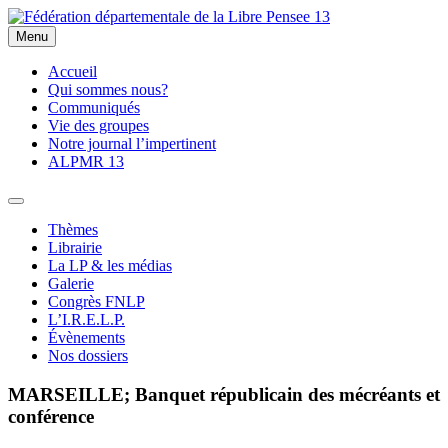
Skip
to
Menu
Fédération départementale de la Libre Pensee 13
Membre de la fédération Nationale de la Libre Pensée ni dieu ni
content
maitre
Accueil
Qui sommes nous?
Communiqués
Vie des groupes
Notre journal l’impertinent
ALPMR 13
Thèmes
Librairie
La LP & les médias
Galerie
Congrès FNLP
L’I.R.E.L.P.
Évènements
Nos dossiers
MARSEILLE; Banquet républicain des mécréants et
conférence