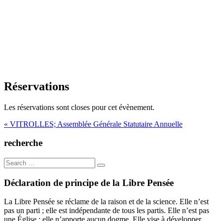
Réservations
Les réservations sont closes pour cet évènement.
Navigation
« VITROLLES; Assemblée Générale Statutaire Annuelle
de
recherche
l’article
Search
for:
Déclaration de principe de la Libre Pensée
La Libre Pensée se réclame de la raison et de la science. Elle n’est
pas un parti ; elle est indépendante de tous les partis. Elle n’est pas
une Église ; elle n’apporte aucun dogme. Elle vise à développer