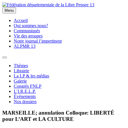
Skip
to
Menu
Fédération départementale de la Libre Pensee 13
Membre de la fédération Nationale de la Libre Pensée ni dieu ni
content
maitre
Accueil
Qui sommes nous?
Communiqués
Vie des groupes
Notre journal l’impertinent
ALPMR 13
Thèmes
Librairie
La LP & les médias
Galerie
Congrès FNLP
L’I.R.E.L.P.
Évènements
Nos dossiers
MARSEILLE; annulation Colloque: LIBERTÉ
pour L’ART et LA CULTURE