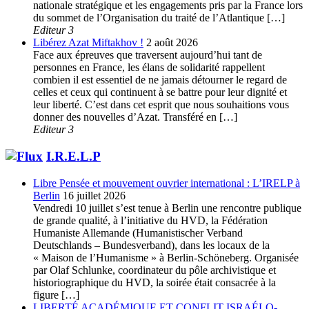
nationale stratégique et les engagements pris par la France lors
du sommet de l’Organisation du traité de l’Atlantique […]
Editeur 3
Libérez Azat Miftakhov !
2 août 2026
Face aux épreuves que traversent aujourd’hui tant de
personnes en France, les élans de solidarité rappellent
combien il est essentiel de ne jamais détourner le regard de
celles et ceux qui continuent à se battre pour leur dignité et
leur liberté. C’est dans cet esprit que nous souhaitions vous
donner des nouvelles d’Azat. Transféré en […]
Editeur 3
I.R.E.L.P
Libre Pensée et mouvement ouvrier international : L’IRELP à
Berlin
16 juillet 2026
Vendredi 10 juillet s’est tenue à Berlin une rencontre publique
de grande qualité, à l’initiative du HVD, la Fédération
Humaniste Allemande (Humanistischer Verband
Deutschlands – Bundesverband), dans les locaux de la
« Maison de l’Humanisme » à Berlin-Schöneberg. Organisée
par Olaf Schlunke, coordinateur du pôle archivistique et
historiographique du HVD, la soirée était consacrée à la
figure […]
LIBERTÉ ACADÉMIQUE ET CONFLIT ISRAÉLO-