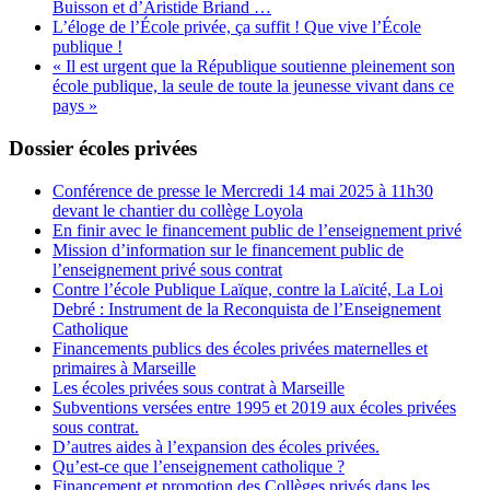
Buisson et d’Aristide Briand …
L’éloge de l’École privée, ça suffit ! Que vive l’École
publique !
« Il est urgent que la République soutienne pleinement son
école publique, la seule de toute la jeunesse vivant dans ce
pays »
Dossier écoles privées
Conférence de presse le Mercredi 14 mai 2025 à 11h30
devant le chantier du collège Loyola
En finir avec le financement public de l’enseignement privé
Mission d’information sur le financement public de
l’enseignement privé sous contrat
Contre l’école Publique Laïque, contre la Laïcité, La Loi
Debré : Instrument de la Reconquista de l’Enseignement
Catholique
Financements publics des écoles privées maternelles et
primaires à Marseille
Les écoles privées sous contrat à Marseille
Subventions versées entre 1995 et 2019 aux écoles privées
sous contrat.
D’autres aides à l’expansion des écoles privées.
Qu’est-ce que l’enseignement catholique ?
Financement et promotion des Collèges privés dans les