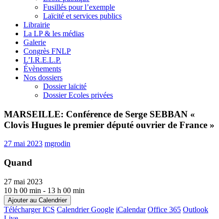
Fusillés pour l’exemple
Laïcité et services publics
Librairie
La LP & les médias
Galerie
Congrès FNLP
L’I.R.E.L.P.
Évènements
Nos dossiers
Dossier laïcité
Dossier Ecoles privées
MARSEILLE: Conférence de Serge SEBBAN «
Clovis Hugues le premier député ouvrier de France »
27 mai 2023
mgrodin
Quand
27 mai 2023
10 h 00 min - 13 h 00 min
Ajouter au Calendrier
Télécharger ICS
Calendrier Google
iCalendar
Office 365
Outlook
Live