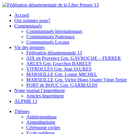
Skip
to
Fédération départementale de la Libre Pensee 13
Membre de la fédération Nationale de la Libre Pensée ni dieu ni
Accueil
content
maitre
Qui sommes nous?
Communiqués
Communiqués Internationaux
Communiqués Nationaux
Communiqués Locaux
Vie des groupes
Fédération départementale 13
AIX en Provence Grp. GAVROCHE – FERRER
ARLES Grp. Gracchus BABEUF
VITROLLES Grp. Jean JAURES
MARSEILLE Grp. Louise MICHEL
MARSEILLE Grp. Victor Hugo Quatre Vingt Treize
PORT de BOUC Grp. GARIBALDI
Notre journal l’impertinent
Articles Impertinent
ALPMR 13
Thèmes
Antidogmatique
Antimilitarisme
Cérémonie civiles
Ecole publique