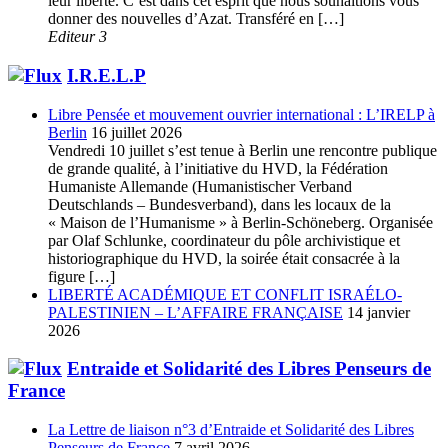
leur liberté. C’est dans cet esprit que nous souhaitions vous
donner des nouvelles d’Azat. Transféré en […]
Editeur 3
I.R.E.L.P
Libre Pensée et mouvement ouvrier international : L’IRELP à
Berlin
16 juillet 2026
Vendredi 10 juillet s’est tenue à Berlin une rencontre publique
de grande qualité, à l’initiative du HVD, la Fédération
Humaniste Allemande (Humanistischer Verband
Deutschlands – Bundesverband), dans les locaux de la
« Maison de l’Humanisme » à Berlin-Schöneberg. Organisée
par Olaf Schlunke, coordinateur du pôle archivistique et
historiographique du HVD, la soirée était consacrée à la
figure […]
LIBERTÉ ACADÉMIQUE ET CONFLIT ISRAÉLO-
PALESTINIEN – L’AFFAIRE FRANÇAISE
14 janvier
2026
Entraide et Solidarité des Libres Penseurs de
France
La Lettre de liaison n°3 d’Entraide et Solidarité des Libres
Penseurs de France
7 avril 2026