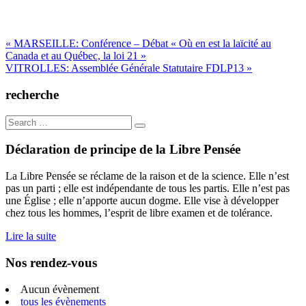
Navigation
« MARSEILLE: Conférence – Débat « Où en est la laïcité au
Canada et au Québec, la loi 21 »
de
VITROLLES: Assemblée Générale Statutaire FDLP13 »
l’article
recherche
Search
for:
Déclaration de principe de la Libre Pensée
La Libre Pensée se réclame de la raison et de la science. Elle n’est
pas un parti ; elle est indépendante de tous les partis. Elle n’est pas
une Église ; elle n’apporte aucun dogme. Elle vise à développer
chez tous les hommes, l’esprit de libre examen et de tolérance.
Lire la suite
Nos rendez-vous
Aucun évènement
tous les évènements