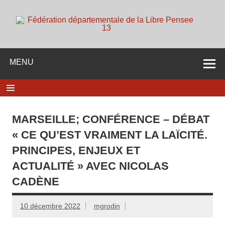
Skip
to
content
d
Membre de la fédération Nationale de la Libre Pensée ni
dieu ni maitre
MENU
MARSEILLE; CONFÉRENCE – DÉBAT
« CE QU’EST VRAIMENT LA LAÏCITÉ.
PRINCIPES, ENJEUX ET
ACTUALITÉ » AVEC NICOLAS
CADÈNE
10 décembre 2022
mgrodin