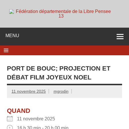
Skip
to
content
d
Membre de la fédération Nationale de la Libre Pensée ni
dieu ni maitre
MENU
PORT DE BOUC; PROJECTION ET
DÉBAT FILM JOYEUX NOEL
11 novembre 2025
mgrodin
QUAND
11 novembre 2025
16 h 30 min - 20 h 00 min