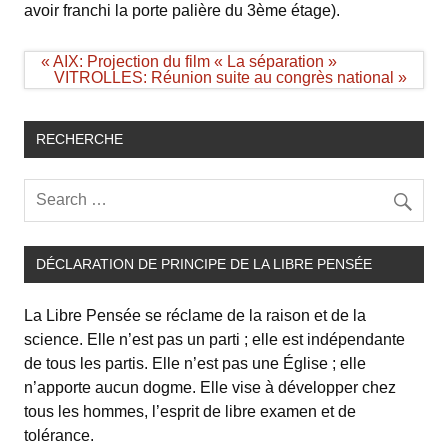
avoir franchi la porte palière du 3ème étage).
Navigation
« AIX: Projection du film « La séparation »
de
VITROLLES: Réunion suite au congrès national »
l’article
RECHERCHE
DÉCLARATION DE PRINCIPE DE LA LIBRE PENSÉE
La Libre Pensée se réclame de la raison et de la
science. Elle n’est pas un parti ; elle est indépendante
de tous les partis. Elle n’est pas une Église ; elle
n’apporte aucun dogme. Elle vise à développer chez
tous les hommes, l’esprit de libre examen et de
tolérance.