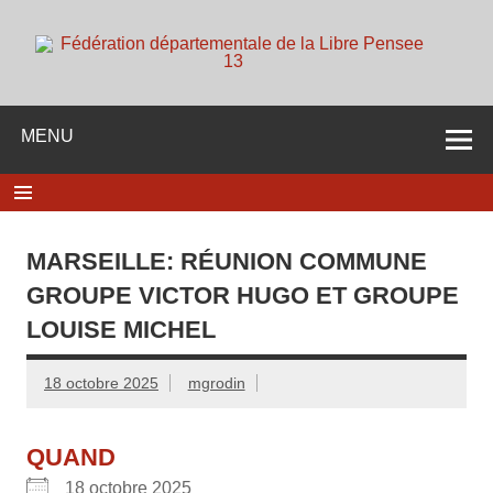
Skip
to
content
d
Membre de la fédération Nationale de la Libre Pensée ni
dieu ni maitre
MENU
MARSEILLE: RÉUNION COMMUNE
GROUPE VICTOR HUGO ET GROUPE
LOUISE MICHEL
18 octobre 2025
mgrodin
QUAND
18 octobre 2025