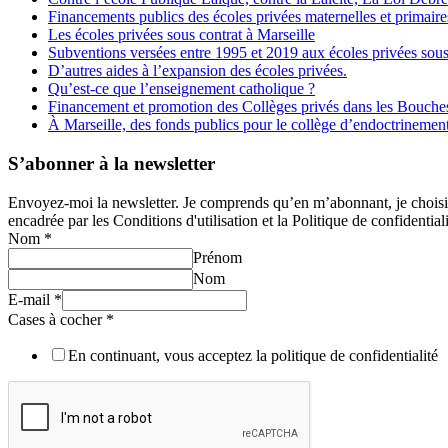
Financements publics des écoles privées maternelles et primaire
Les écoles privées sous contrat à Marseille
Subventions versées entre 1995 et 2019 aux écoles privées sous
D’autres aides à l’expansion des écoles privées.
Qu’est-ce que l’enseignement catholique ?
Financement et promotion des Collèges privés dans les Bouch
À Marseille, des fonds publics pour le collège d’endoctrineme
S’abonner à la newsletter
Envoyez-moi la newsletter. Je comprends qu’en m’abonnant, je choisis e
encadrée par les Conditions d'utilisation et la Politique de confidentiali
Nom
*
Prénom
Nom
E-mail
*
Cases à cocher
*
En continuant, vous acceptez la politique de confidentialité