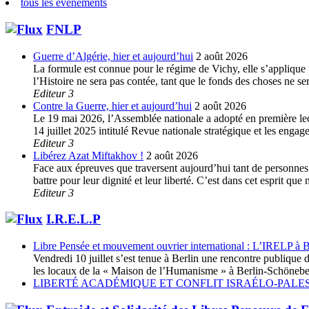
tous les évènements
FNLP
Guerre d’Algérie, hier et aujourd’hui
2 août 2026
La formule est connue pour le régime de Vichy, elle s’applique p
l’Histoire ne sera pas contée, tant que le fonds des choses ne s
Editeur 3
Contre la Guerre, hier et aujourd’hui
2 août 2026
Le 19 mai 2026, l’Assemblée nationale a adopté en première lec
14 juillet 2025 intitulé Revue nationale stratégique et les enga
Editeur 3
Libérez Azat Miftakhov !
2 août 2026
Face aux épreuves que traversent aujourd’hui tant de personnes e
battre pour leur dignité et leur liberté. C’est dans cet esprit 
Editeur 3
I.R.E.L.P
Libre Pensée et mouvement ouvrier international : L’IRELP à B
Vendredi 10 juillet s’est tenue à Berlin une rencontre publiq
les locaux de la « Maison de l’Humanisme » à Berlin-Schöneberg
LIBERTÉ ACADÉMIQUE ET CONFLIT ISRAÉLO-PALES