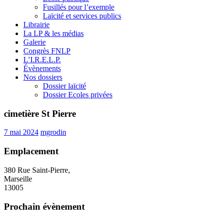
Fusillés pour l’exemple
Laïcité et services publics
Librairie
La LP & les médias
Galerie
Congrès FNLP
L’I.R.E.L.P.
Évènements
Nos dossiers
Dossier laïcité
Dossier Ecoles privées
cimetière St Pierre
7 mai 2024
mgrodin
Emplacement
380 Rue Saint-Pierre,
Marseille
13005
Prochain évènement