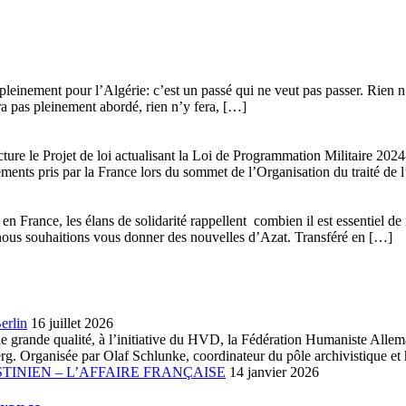
leinement pour l’Algérie: c’est un passé qui ne veut pas passer. Rien n’y
era pas pleinement abordé, rien n’y fera, […]
ture le Projet de loi actualisant la Loi de Programmation Militaire 20
gements pris par la France lors du sommet de l’Organisation du traité de 
n France, les élans de solidarité rappellent combien il est essentiel de 
que nous souhaitions vous donner des nouvelles d’Azat. Transféré en […]
erlin
16 juillet 2026
ue de grande qualité, à l’initiative du HVD, la Fédération Humaniste A
. Organisée par Olaf Schlunke, coordinateur du pôle archivistique et h
TINIEN – L’AFFAIRE FRANÇAISE
14 janvier 2026