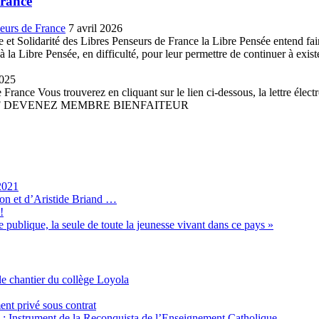
France
seurs de France
7 avril 2026
et Solidarité des Libres Penseurs de France la Libre Pensée entend faire 
la Libre Pensée, en difficulté, pour leur permettre de continuer à existe
2025
France Vous trouverez en cliquant sur le lien ci-dessous, la lettre élect
 PDF DEVENEZ MEMBRE BIENFAITEUR
2021
son et d’Aristide Briand …
!
 publique, la seule de toute la jeunesse vivant dans ce pays »
e chantier du collège Loyola
ent privé sous contrat
é : Instrument de la Reconquista de l’Enseignement Catholique