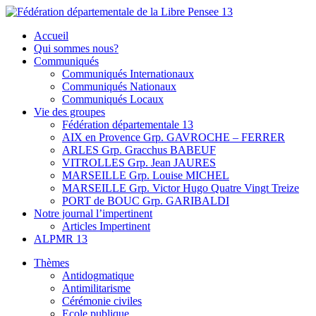
Skip
to
Fédération départementale de la Libre Pensee 13
Membre de la fédération Nationale de la Libre Pensée ni dieu ni maitr
Accueil
content
Qui sommes nous?
Communiqués
Communiqués Internationaux
Communiqués Nationaux
Communiqués Locaux
Vie des groupes
Fédération départementale 13
AIX en Provence Grp. GAVROCHE – FERRER
ARLES Grp. Gracchus BABEUF
VITROLLES Grp. Jean JAURES
MARSEILLE Grp. Louise MICHEL
MARSEILLE Grp. Victor Hugo Quatre Vingt Treize
PORT de BOUC Grp. GARIBALDI
Notre journal l’impertinent
Articles Impertinent
ALPMR 13
Thèmes
Antidogmatique
Antimilitarisme
Cérémonie civiles
Ecole publique