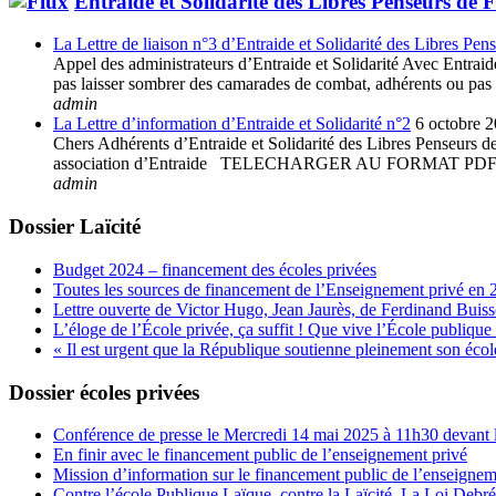
Entraide et Solidarité des Libres Penseurs de 
La Lettre de liaison n°3 d’Entraide et Solidarité des Libres Pen
Appel des administrateurs d’Entraide et Solidarité Avec Entraide 
pas laisser sombrer des camarades de combat, adhérents ou pas à 
admin
La Lettre d’information d’Entraide et Solidarité n°2
6 octobre 
Chers Adhérents d’Entraide et Solidarité des Libres Penseurs de 
association d’Entraide TELECHARGER AU FORMAT
admin
Dossier Laïcité
Budget 2024 – financement des écoles privées
Toutes les sources de financement de l’Enseignement privé en 
Lettre ouverte de Victor Hugo, Jean Jaurès, de Ferdinand Buis
L’éloge de l’École privée, ça suffit ! Que vive l’École publique 
« Il est urgent que la République soutienne pleinement son école
Dossier écoles privées
Conférence de presse le Mercredi 14 mai 2025 à 11h30 devant l
En finir avec le financement public de l’enseignement privé
Mission d’information sur le financement public de l’enseignem
Contre l’école Publique Laïque, contre la Laïcité, La Loi Debr