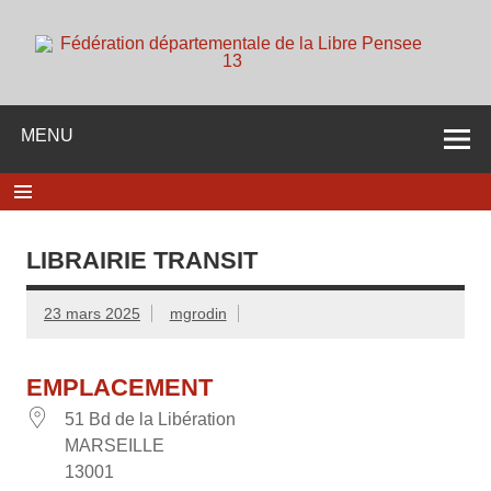
Skip
to
content
d
Membre de la fédération Nationale de la Libre Pensée ni
dieu ni maitre
MENU
LIBRAIRIE TRANSIT
23 mars 2025
mgrodin
EMPLACEMENT
51 Bd de la Libération
MARSEILLE
13001