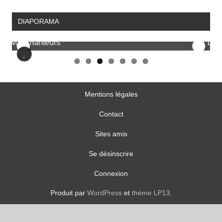
DIAPORAMA
Discours d'accueil
No
Mentions légales
Contact
Sites amis
Se désinscrire
Connexion
Produit par
WordPress
et
thème LP13
.