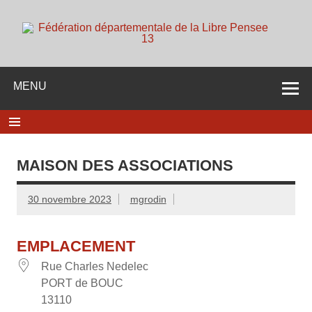
Skip
to
content
d
Membre de la fédération Nationale de la Libre Pensée ni
dieu ni maitre
MENU
MAISON DES ASSOCIATIONS
30 novembre 2023
mgrodin
EMPLACEMENT
Rue Charles Nedelec
PORT de BOUC
13110