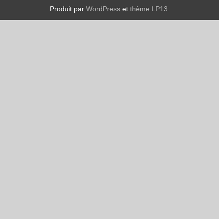
Produit par
WordPress
et
thème LP13
.